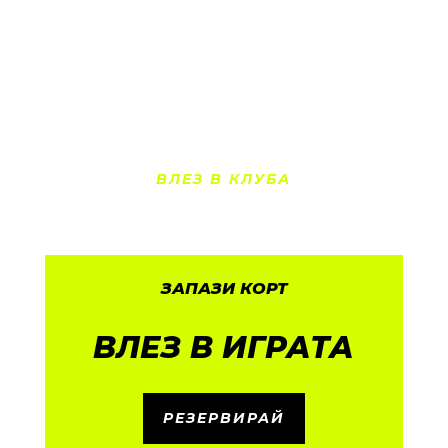
предлага идеалната комбинация от отлични
условия за игра, професионални треньори и
спокойна атмосфера, подходяща както за
любители, така и за състезатели.
ВЛЕЗ В КЛУБА
ЗАПАЗИ КОРТ
ВЛЕЗ В ИГРАТА
РЕЗЕРВИРАЙ