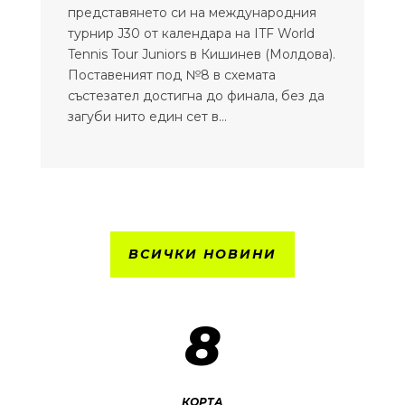
представянето си на международния
турнир J30 от календара на ITF World
Tennis Tour Juniors в Кишинев (Молдова).
Поставеният под №8 в схемата
състезател достигна до финала, без да
загуби нито един сет в...
ВСИЧКИ НОВИНИ
8
КОРТА