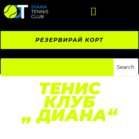

РЕЗЕРВИРАЙ КОРТ
ТЕНИС
КЛУБ
„
ДИАНА
“
Разположен в ж.к. „Дианабад“, нашият клуб