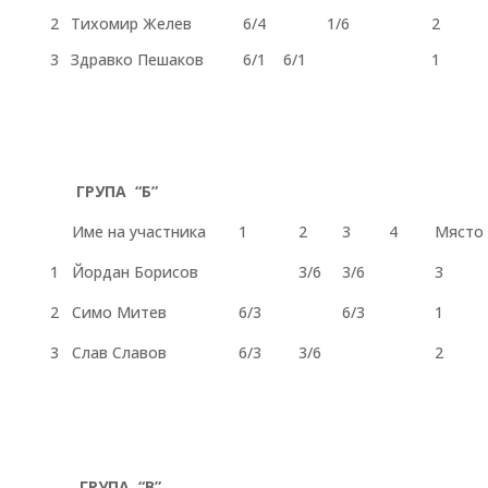
2
Тихомир Желев
6/4
1/6
2
3
Здравко Пешаков
6/1
6/1
1
ГРУПА “Б”
Име на участника
1
2
3
4
Място
1
Йордан Борисов
3/6
3/6
3
2
Симо Митев
6/3
6/3
1
3
Слав Славов
6/3
3/6
2
ГРУПА “В”