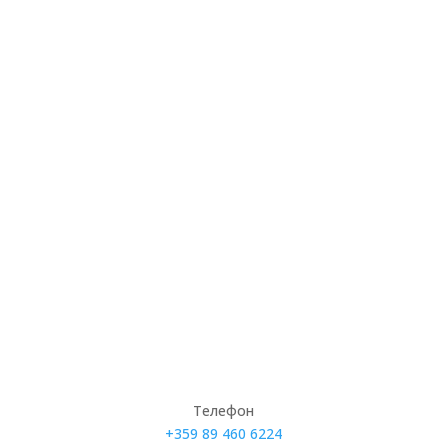
Вальо Бонев направи една от най-важните
крачки в своята тенис-любителска кариера.
След две години на голям прогрес, който
ставаше все по-видим, накрая той...
Телефон
+359 89 460 6224­