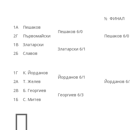
½ ФИНАЛ
1А
Пешаков
Пешаков 6/0
2Г
Първомайски
Пешаков 6/0
1В
Златарски
Златарски 6/1
2Б
Славов
1Г
К. Йорданов
Йорданов 6/1
2A
Т. Желев
Йорданов 6/
2В
Б. Георгиев
Георгиев 6/3
1Б
С. Митев
Бързи връзки
