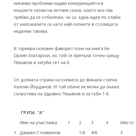
никакви проблеми надви конкуренцията в
нощните сесии на летния сезон, които все пак
трябва да се отбележи, че са една идея по-слаби
от наложилите се като най-силните в столицата
неделни такива.
В турнира основен фаворит поне на книга бе
Орлин Златарски, но той се препъна точно срещу
Пешаков и загуби сет на 0.
От долната страна на схемата до финала стигна
Калоян Йорданов. И той обаче не можа да окаже
съпротива на Здравко Пешаков и за губи 1-6.
ГРУПА “А”
Име на участника
1
2
3
4
Място
1
Даниел Стоименов
1/6
4/6
3