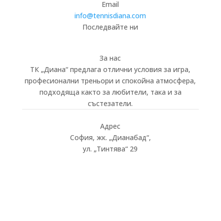
Email
info@tennisdiana.com
Последвайте ни
За нас
ТК „Диана“ предлага отлични условия за игра,
професионални треньори и спокойна атмосфера,
подходяща както за любители, така и за
състезатели.
Адрес
София, жк.
„
Дианабад
“
,
ул.
„
Тинтява
“
29