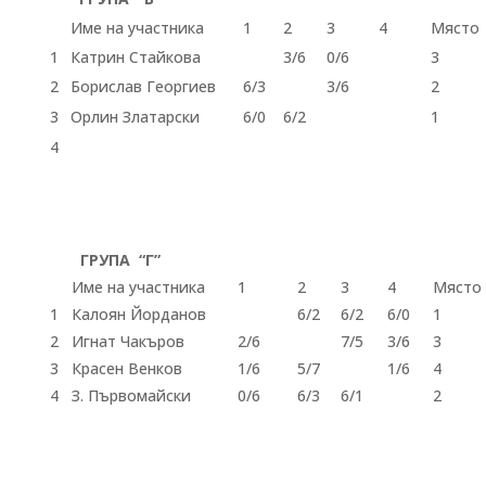
Име на участника
1
2
3
4
Място
1
Катрин Стайкова
3/6
0/6
3
2
Борислав Георгиев
6/3
3/6
2
3
Орлин Златарски
6/0
6/2
1
4
ГРУПА “Г”
Име на участника
1
2
3
4
Място
1
Калоян Йорданов
6/2
6/2
6/0
1
2
Игнат Чакъров
2/6
7/5
3/6
3
3
Красен Венков
1/6
5/7
1/6
4
4
З. Първомайски
0/6
6/3
6/1
2