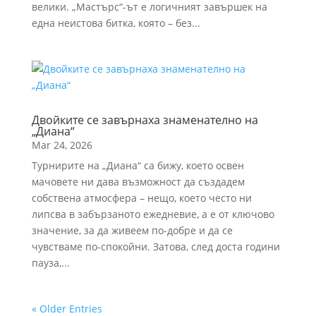
велики. „Мастърс“-ът е логичният завършек на
една неистова битка, която – без...
Двойките се завърнаха знаменателно на
„Диана“
Mar 24, 2026
Турнирите на „Диана“ са бижу, което освен
мачовете ни дава възможност да създадем
собствена атмосфера – нещо, което често ни
липсва в забързаното ежедневие, а е от ключово
значение, за да живеем по-добре и да се
чувстваме по-спокойни. Затова, след доста години
пауза,...
« Older Entries