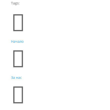
Tags:
Бързи връзки

Начало

За нас
