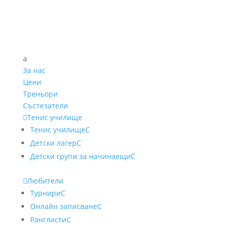
a
За нас
Цени
Треньори
Състезатели

Тенис училище
Тенис училище
C
Детски лагер
C
Детски групи за начинаещи
C

Любители
Турнири
C
Онлайн записване
C
Ранглисти
C