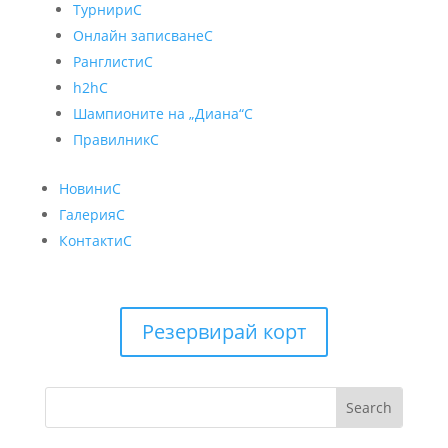
Турнири
C
Онлайн записване
C
Ранглисти
C
h2h
C
Шампионите на „Диана“
C
Правилник
C
Новини
C
Галерия
C
Контакти
C
Резервирай корт