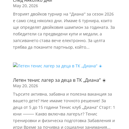
след няколко дни
May 20, 2026
Вторият двойков турнир на ''Диана'' за сезон 2026
е само след няколко дни. Имаме 6 турнира, които
ще определят двойковия шампион за годината. За
победители са предвидени купи и медали, а
запсиването става вече електронно. За целта
трябва да поканите партньор, който...
Летен тенис лагер за деца в ТК „Диана“ ☀️
May 20, 2026
Търсите активна, забавна и полезна ваканция за
вашето дете? Ние имаме точното решение! За
деца от 5 до 15 години Тенис клуб „Диана“ Старт: 1
юни ⸻ Какво включва лагерът? Тенис
тренировки и физическа подготовка Забавления и
игри Време за почивка и социални занимания...