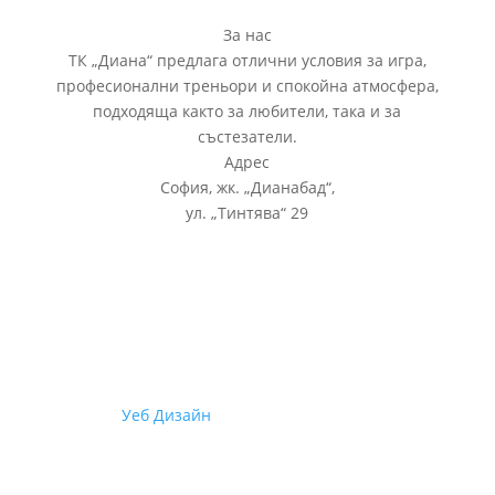
За нас
ТК „Диана“ предлага отлични условия за игра,
професионални треньори и спокойна атмосфера,
подходяща както за любители, така и за
състезатели.
Адрес
София, жк.
„
Дианабад
“
,
ул.
„
Тинтява
“
29
© 2026
Уеб Дизайн
от Staello | Всички права са
запазени