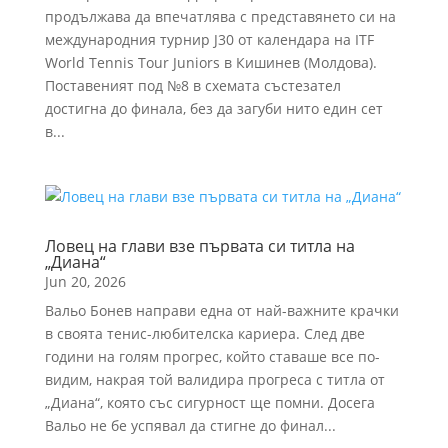
продължава да впечатлява с представянето си на
международния турнир J30 от календара на ITF
World Tennis Tour Juniors в Кишинев (Молдова).
Поставеният под №8 в схемата състезател
достигна до финала, без да загуби нито един сет
в...
Ловец на глави взе първата си титла на
„Диана“
Jun 20, 2026
Вальо Бонев направи една от най-важните крачки
в своята тенис-любителска кариера. След две
години на голям прогрес, който ставаше все по-
видим, накрая той валидира прогреса с титла от
„Диана“, която със сигурност ще помни. Досега
Вальо не бе успявал да стигне до финал...