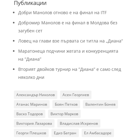
Публикации
Добри Манолов отново е на финал на ITF
Добромир Манолов е на финал в Молдова без
загубен сет
Ловец на глави взе първата си титла на „Диана“
Маратонеца подчини жегата и конкуренцията
на “Диана”
Вторият двойков турнир на ”Диана” е само след
няколко дни
Александър Николов
Асен Георгиев
Атанас Маринов
Боян Петков
Валентин Бонев
Васко Тодоров
Виктор Марков
Виктория Лазарова
Владислав Искренов
Георги Плешков
Едиз Батран
Ел Амбасадоре