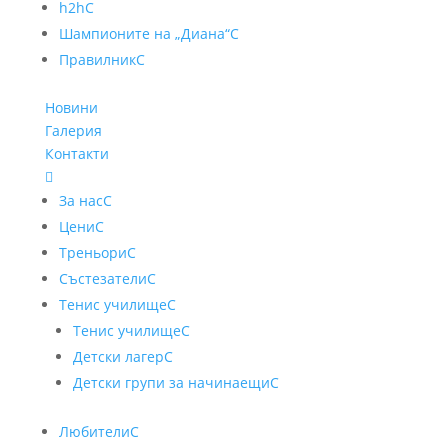
h2h
C
Шампионите на „Диана“
C
Правилник
C
Новини
Галерия
Контакти

За нас
C
Цени
C
Треньори
C
Състезатели
C
Тенис училище
C
Тенис училище
C
Детски лагер
C
Детски групи за начинаещи
C
Любители
C