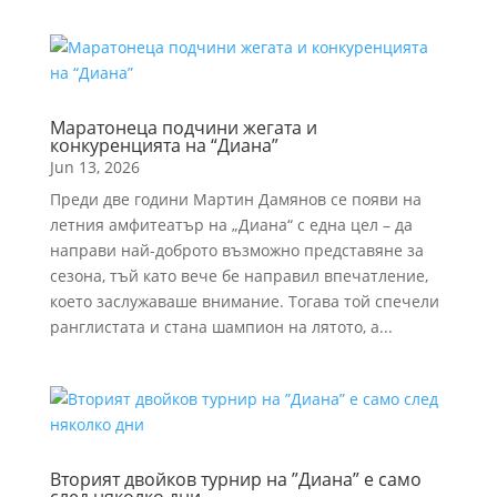
Маратонеца подчини жегата и
конкуренцията на “Диана”
Jun 13, 2026
Преди две години Мартин Дамянов се появи на
летния амфитеатър на „Диана“ с една цел – да
направи най-доброто възможно представяне за
сезона, тъй като вече бе направил впечатление,
което заслужаваше внимание. Тогава той спечели
ранглистата и стана шампион на лятото, а...
Вторият двойков турнир на ”Диана” е само