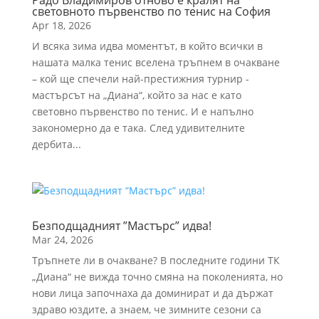
Радо Владимиров отново е кралят на
световното първенство по тенис на София
Apr 18, 2026
И всяка зима идва моментът, в който всички в
нашата малка тенис вселена тръпнем в очакване
– кой ще спечели най-престижния турнир -
мастърсът на „Диана“, който за нас е като
световно първенство по тенис. И е напълно
закономерно да е така. След удивителните
дербита...
Безподщадният ”Мастърс” идва!
Mar 24, 2026
Тръпнете ли в очакване? В последните години ТК
„Диана“ не вижда точно смяна на поколенията, но
нови лица започнаха да доминират и да държат
здраво юздите, а знаем, че зимните сезони са