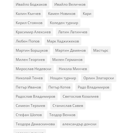
Ивайло Боджаков
Ивайло Величков
Калин Кънчев
Камен Новиков
Кари
Кирил Стоянов
Коледен турнир
Красимир Алексиев
Латин Латинчев
Любен Попов
Марк Хаджижеков
Мартин Боршуков
Мартин Дамянов
Мастърс
Милен Георгиев
Милен Германов
Мирослав Недевски
Никола Минчев
Николай Тенев
Нощен турнир
Орлин Златарски
Петър Иванов
Петър Котев
Радо Владимиров
Радослав Владимиров
Светослав Козалиев
Симеон Терзиев
Станислав Савев
Стефан Шопов
Теодор Венков
Теодора Дамаскинова
александър донски