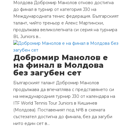
Молдова Добромир Манолов отново достигна
до финал в турнир от категория J30 на
Международната тенис федерация. Българският
талант, чийто треньор е Алекс Мартински,
продължава великолепната си серия на турнира
BL Juniors в...
Добромир Манолов е
на финал в Молдова
без загубен сет
Българският талант Добромир Манолов
продължава да впечатлява с представянето си
на международния турнир J30 от календара на
ITF World Tennis Tour Juniors в Кишинев
(Молдова). Поставеният под №8 в схемата
състезател достигна до финала, без да загуби
нито един сет в...