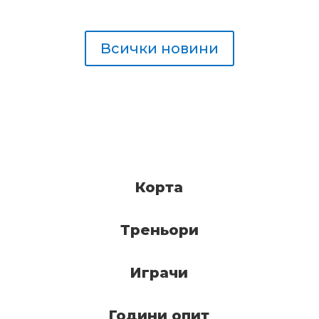
Всички новини
Корта
Треньори
Играчи
Години опит