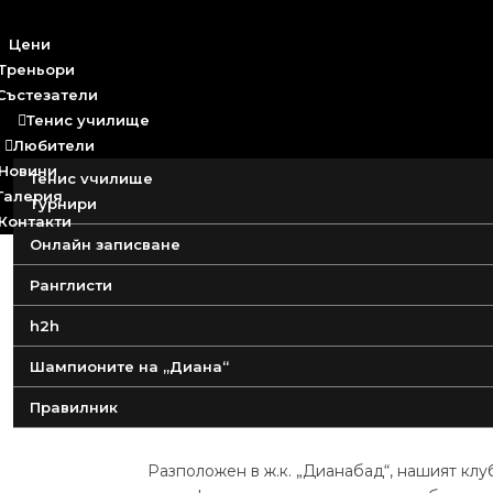
Цени
Треньори
Състезатели
Тенис училище

Любители

Новини
Тенис училище
Галерия
Турнири
Детски лагер
Контакти
Онлайн записване
Детски групи за начинаещи
Ранглисти
h2h
Тенис Клуб
„
Диана
“
Шампионите на „Диана“
Правилник
Разположен в ж.к. „Дианабад“, нашият кл