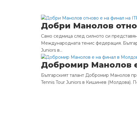
Добри Манолов отнов
Само седмица след силното си представян
Международната тенис федерация. Българс
Juniors в...
Добромир Манолов е 
Българският талант Добромир Манолов про
Tennis Tour Juniors в Кишинев (Молдова). 