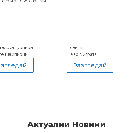
ака и за състезатели.
елски турнири
Новини
те шампиони
В час с играта
азгледай
Разгледай
Актуални Новини