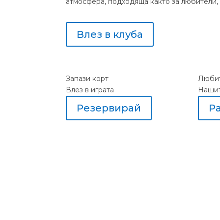
атмосфера, подходяща както за любители, т
Влез в клуба
Запази корт
Любит
Влез в играта
Наши
Резервирай
Р