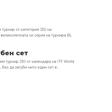
турнир от категория J30 на
 великолепната си серия на турнира BL
бен сет
я турнир J30 от календара на ITF World
без да загуби нито един сет в...