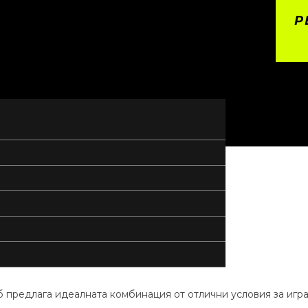
Р
уб предлага идеалната комбинация от отлични условия за игр