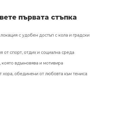
вете първата стъпка
локация с удобен достъп с кола и градски
 от спорт, отдих и социална среда
 която вдъхновява и мотивира
 хора, обединени от любовта към тениса