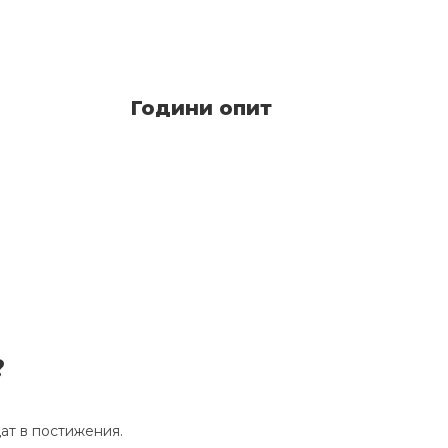
Години опит
?
щат в постижения.