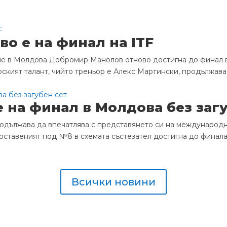
о е на финал на ITF
е в Молдова Добромир Манолов отново достигна до финал в 
кият талант, чийто треньор е Алекс Мартински, продължава
на финал в Молдова без загу
дължава да впечатлява с представянето си на международни
Поставеният под №8 в схемата състезател достигна до финала, 
Всички новини