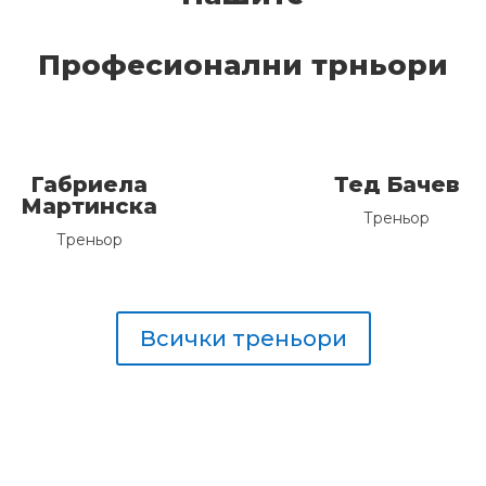
Професионални трньори
Габриела
Тед Бачев
Мартинска
Треньор
Треньор
Всички треньори