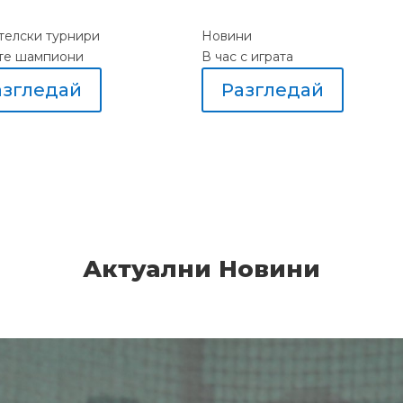
елски турнири
Новини
те шампиони
В час с играта
азгледай
Разгледай
Актуални Новини