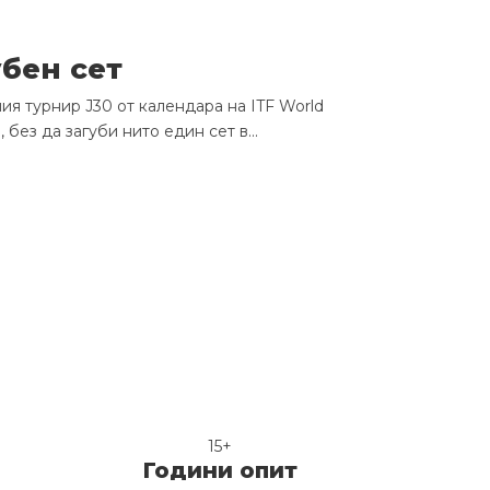
бен сет
я турнир J30 от календара на ITF World
без да загуби нито един сет в...
15+
Години опит