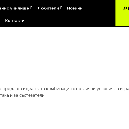
Р
енис училище
Любители
Новини


я
Контакти
уб предлага идеалната комбинация от отлични условия за игр
ака и за състезатели.