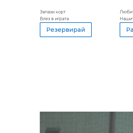
Запази корт
Любит
Влез в играта
Наши
Резервирай
Р