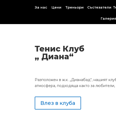
За нас
Цени
Треньори
Състезатели
Т
Галери
Тенис Клуб
„
Диана
“
Разположен в ж.к. „Дианабад“, нашият кл
атмосфера, подходяща както за любители, т
Влез в клуба