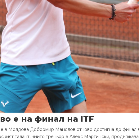
о е на финал на ITF
е в Молдова Добромир Манолов отново достигна до финал в 
кият талант, чийто треньор е Алекс Мартински, продължава