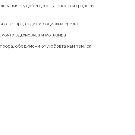
локация с удобен достъп с кола и градски
 от спорт, отдих и социална среда
 която вдъхновява и мотивира
 хора, обединени от любовта към тениса