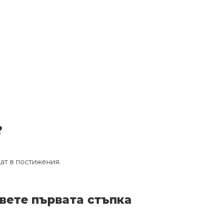
?
щат в постижения.
вете първата стъпка