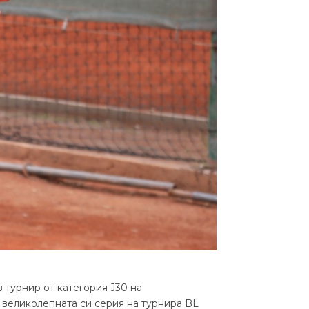
турнир от категория J30 на
 великолепната си серия на турнира BL