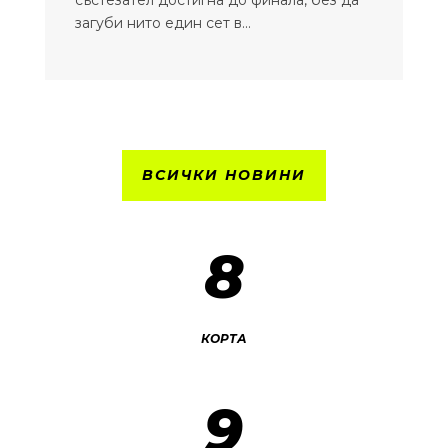
състезател достигна до финала, без да
загуби нито един сет в...
ВСИЧКИ НОВИНИ
8
КОРТА
9