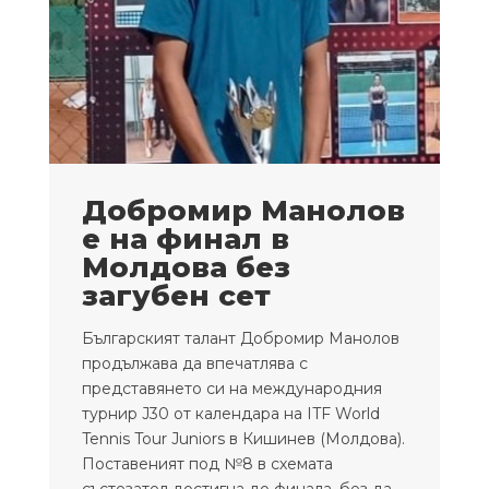
Добромир Манолов
е на финал в
Молдова без
загубен сет
Българският талант Добромир Манолов
продължава да впечатлява с
представянето си на международния
турнир J30 от календара на ITF World
Tennis Tour Juniors в Кишинев (Молдова).
Поставеният под №8 в схемата