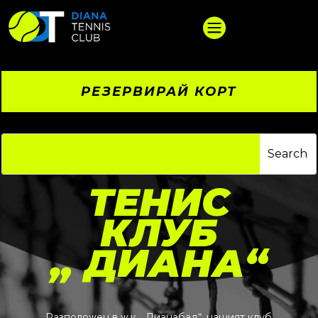

РЕЗЕРВИРАЙ КОРТ
ТЕНИС
КЛУБ
„
ДИАНА
“
Разположен в ж.к. „Дианабад“, нашият клуб