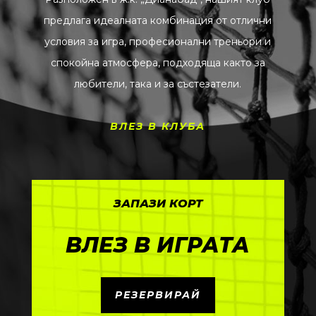
предлага идеалната комбинация от отлични
условия за игра, професионални треньори и
спокойна атмосфера, подходяща както за
любители, така и за състезатели.
ВЛЕЗ В КЛУБА
ЗАПАЗИ КОРТ
ВЛЕЗ В ИГРАТА
РЕЗЕРВИРАЙ