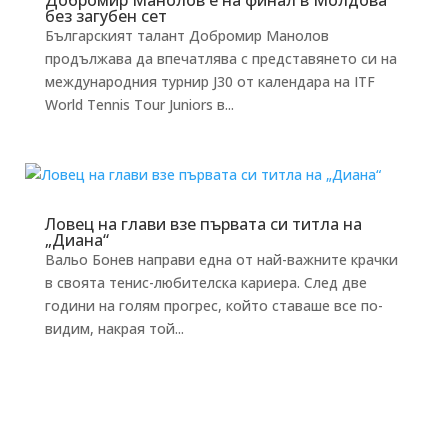
Добромир Манолов е на финал в Молдова
без загубен сет
Българският талант Добромир Манолов
продължава да впечатлява с представянето си на
международния турнир J30 от календара на ITF
World Tennis Tour Juniors в...
Ловец на глави взе първата си титла на
„Диана“
Вальо Бонев направи една от най-важните крачки
в своята тенис-любителска кариера. След две
години на голям прогрес, който ставаше все по-
видим, накрая той...