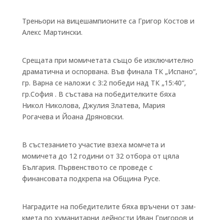
Треньори на вицешампионите са Григор Костов и
Алекс Мартински.
Срещата при момичетата също бе изключително
драматична и оспорвана. Във финала ТК „Испано“,
гр. Варна се наложи с 3:2 победи над ТК „15:40“,
гр.София . В състава на победителките бяха
Никол Николова, Джулия Златева, Мария
Рогачева и Йоана Дряновски.
В състезанието участие взеха момчета и
момичета до 12 години от 32 отбора от цяла
България. Първенството се проведе с
финансовата подкрепа на Община Русе.
Наградите на победителите бяха връчени от зам-
кмета по хуманитарни дейности Иван Григоров и