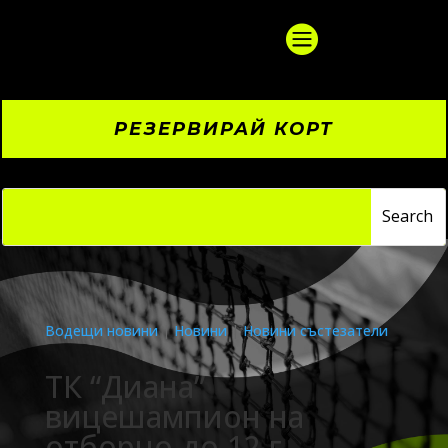

РЕЗЕРВИРАЙ КОРТ
Водещи новини
|
Новини
|
Новини състезатели
ТК “Диана”
вицешампион на
отборно до 12 г.