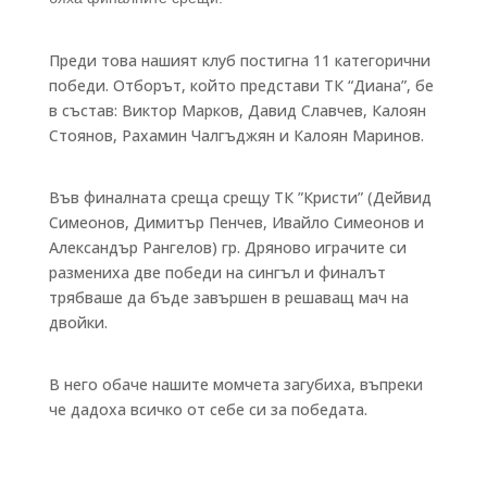
Преди това нашият клуб постигна 11 категорични
победи. Отборът, който представи ТК “Диана”, бе
в състав: Виктор Марков, Давид Славчев, Калоян
Стоянов, Рахамин Чалгъджян и Калоян Маринов.
Във финалната среща срещу ТК ”Кристи” (Дейвид
Симеонов, Димитър Пенчев, Ивайло Симеонов и
Александър Рангелов) гр. Дряново играчите си
размениха две победи на сингъл и финалът
трябваше да бъде завършен в решаващ мач на
двойки.
В него обаче нашите момчета загубиха, въпреки
че дадоха всичко от себе си за победата.