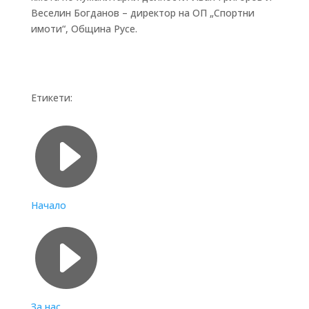
Веселин Богданов – директор на ОП „Спортни
имоти“, Община Русе.
Етикети:
Бързи връзки

Начало

За нас