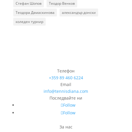
Стефан Шопов
Теодор Венков
Теодора Дамаскинова
александър донски
коледен турнир
Телефон
+359 89 460 6224­
Email
info@tennisdiana.com
Последвайте ни
Follow
Follow
За нас