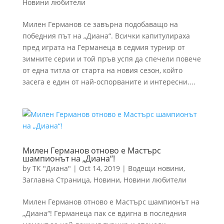
Новини любители
Милен Германов се завърна подобаващо на
победния път на „Диана“. Всички капитулираха
пред играта на Германеца в седмия турнир от
зимните серии и той пръв успя да спечели повече
от една титла от старта на новия сезон, който
засега е един от най-оспорваните и интересни....
Милен Германов отново е Мастърс
шампионът на „Диана“!
by
ТК "Диана"
|
Oct 14, 2019
|
Водещи новини
,
Заглавна Страница
,
Новини
,
Новини любители
Милен Германов отново е Мастърс шампионът на
„Диана“! Германеца пак се вдигна в последния