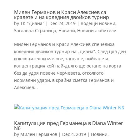
Милен Германов и Краси Алексиев са
кралете и на коледния двойков турнир
by
ТК "Диана"
|
Dec 24, 2019
|
Водещи новини
,
Заглавна Страница
,
Новини
,
Новини любители
Милен Германов и Краси Алексиев спечелиха
коледния двойков турнир на „Диана“. След цял ден
изключителни мачове, хапване, пийване и
концентрация кой най-дълго ще остане на корта
без да удря повече черчевета, отколкото
нормални удари, в крайна сметка Германов и
Алексиев...
Капитулация пред Германеца в Diana Winter
N6
by
Милен Германов
|
Dec 4, 2019
|
Новини
,