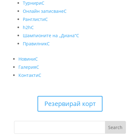
Турнири
C
Онлайн записване
C
Ранглисти
C
h2h
C
Шампионите на „Диана“
C
Правилник
C
Новини
C
Галерия
C
Контакти
C
Резервирай корт