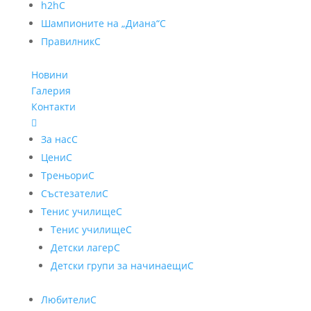
h2h
C
Шампионите на „Диана“
C
Правилник
C
Новини
Галерия
Контакти

За нас
C
Цени
C
Треньори
C
Състезатели
C
Тенис училище
C
Тенис училище
C
Детски лагер
C
Детски групи за начинаещи
C
Любители
C