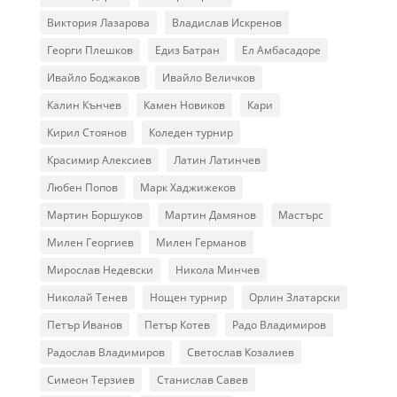
Виктория Лазарова
Владислав Искренов
Георги Плешков
Едиз Батран
Ел Амбасадоре
Ивайло Боджаков
Ивайло Величков
Калин Кънчев
Камен Новиков
Кари
Кирил Стоянов
Коледен турнир
Красимир Алексиев
Латин Латинчев
Любен Попов
Марк Хаджижеков
Мартин Боршуков
Мартин Дамянов
Мастърс
Милен Георгиев
Милен Германов
Мирослав Недевски
Никола Минчев
Николай Тенев
Нощен турнир
Орлин Златарски
Петър Иванов
Петър Котев
Радо Владимиров
Радослав Владимиров
Светослав Козалиев
Симеон Терзиев
Станислав Савев