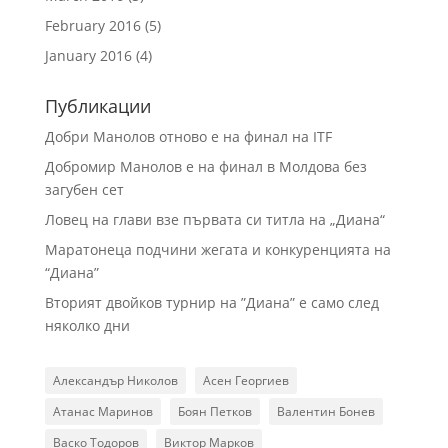
February 2016
(5)
January 2016
(4)
Публикации
Добри Манолов отново е на финал на ITF
Добромир Манолов е на финал в Молдова без
загубен сет
Ловец на глави взе първата си титла на „Диана“
Маратонеца подчини жегата и конкуренцията на
“Диана”
Вторият двойков турнир на ”Диана” е само след
няколко дни
Александър Николов
Асен Георгиев
Атанас Маринов
Боян Петков
Валентин Бонев
Васко Тодоров
Виктор Марков