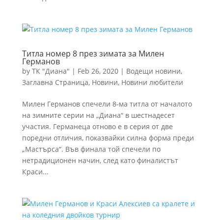
Титла номер 8 през зимата за Милен
Германов
by
ТК "Диана"
|
Feb 26, 2020
|
Водещи новини
,
Заглавна Страница
,
Новини
,
Новини любители
Милен Германов спечели 8-ма титла от началото
на зимните серии на „Диана“ в шестнадесет
участия. Германеца отново е в серия от две
поредни отличия, показвайки силна форма преди
„Мастърса“. Във финала той спечели по
нетрадиционен начин, след като финалистът
Краси...