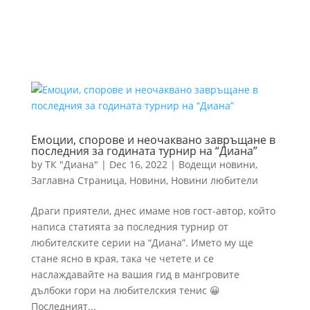
Eмоции, спорове и неочаквано завръщане в
последния за годината турнир на “Диана”
by
ТК "Диана"
|
Dec 16, 2022
|
Водещи новини
,
Заглавна Страница
,
Новини
,
Новини любители
Драги приятели, днес имаме нов гост-автор, който
написа статията за последния турнир от
любителските серии на “Диана”. Името му ще
стане ясно в края, така че четете и се
наслаждавайте на вашия гид в мангровите
дълбоки гори на любителския тенис 😀
Последният...