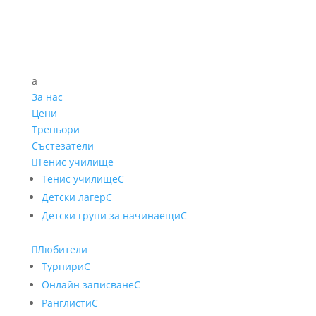
a
За нас
Цени
Треньори
Състезатели

Тенис училище
Тенис училище
C
Детски лагер
C
Детски групи за начинаещи
C

Любители
Турнири
C
Онлайн записване
C
Ранглисти
C