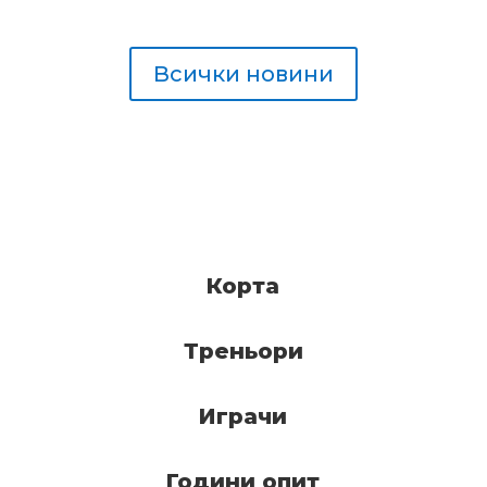
Всички новини
Корта
Треньори
Играчи
Години опит