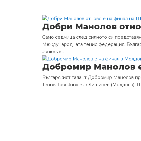
Добри Манолов отнов
Само седмица след силното си представян
Международната тенис федерация. Българс
Juniors в...
Добромир Манолов е 
Българският талант Добромир Манолов про
Tennis Tour Juniors в Кишинев (Молдова). 