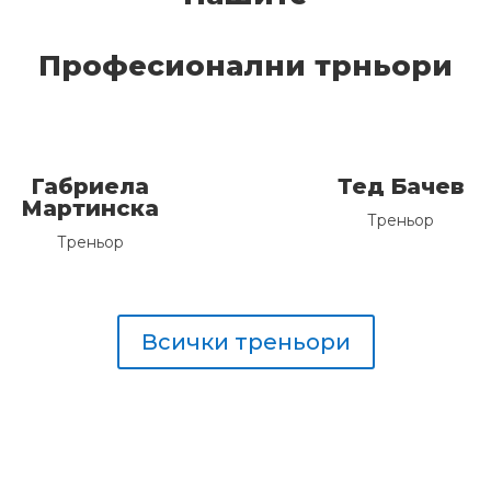
Професионални трньори
Габриела
Тед Бачев
Мартинска
Треньор
Треньор
Всички треньори