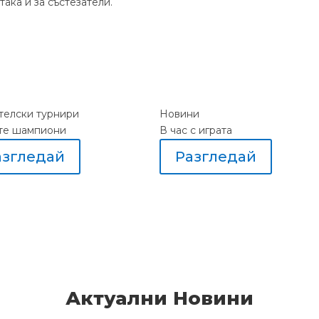
ака и за състезатели.
елски турнири
Новини
те шампиони
В час с играта
азгледай
Разгледай
Актуални Новини