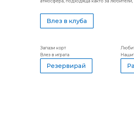
атмосфера, подходяща както за любители, т
Влез в клуба
Запази корт
Любит
Влез в играта
Наши
Резервирай
Р