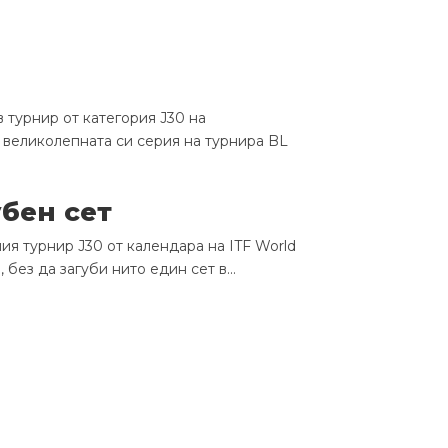
турнир от категория J30 на
 великолепната си серия на турнира BL
бен сет
я турнир J30 от календара на ITF World
без да загуби нито един сет в...