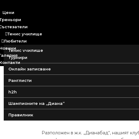
Цени
Треньори
Състезатели
Тенис училище

Любители

Новини
Тенис училище
Галерия
Турнири
Детски лагер
Контакти
Онлайн записване
Детски групи за начинаещи
Ранглисти
h2h
Тенис Клуб
„
Диана
“
Шампионите на „Диана“
Правилник
Разположен в ж.к. „Дианабад“, нашият кл