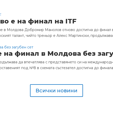
о е на финал на ITF
е в Молдова Добромир Манолов отново достигна до финал в 
кият талант, чийто треньор е Алекс Мартински, продължава
на финал в Молдова без загу
дължава да впечатлява с представянето си на международни
Поставеният под №8 в схемата състезател достигна до финала, 
Всички новини