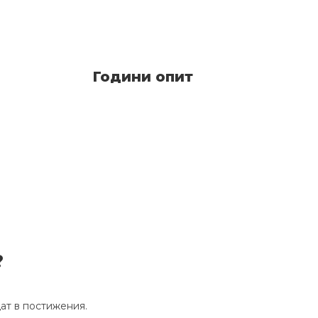
Години опит
?
щат в постижения.