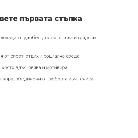
вете първата стъпка
локация с удобен достъп с кола и градски
 от спорт, отдих и социална среда
 която вдъхновява и мотивира
 хора, обединени от любовта към тениса