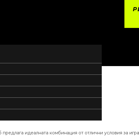
Р
уб предлага идеалната комбинация от отлични условия за игр