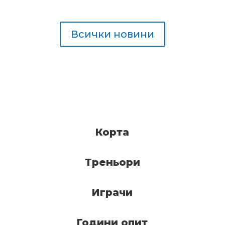
Всички новини
Корта
Треньори
Играчи
Години опит