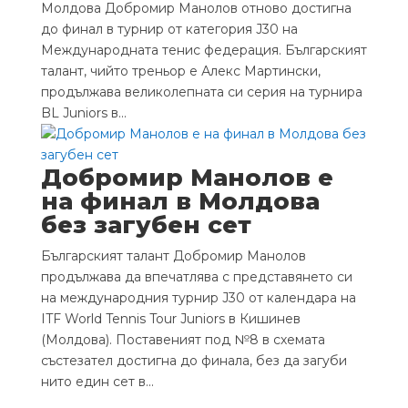
Молдова Добромир Манолов отново достигна
до финал в турнир от категория J30 на
Международната тенис федерация. Българският
талант, чийто треньор е Алекс Мартински,
продължава великолепната си серия на турнира
BL Juniors в...
Добромир Манолов е
на финал в Молдова
без загубен сет
Българският талант Добромир Манолов
продължава да впечатлява с представянето си
на международния турнир J30 от календара на
ITF World Tennis Tour Juniors в Кишинев
(Молдова). Поставеният под №8 в схемата
състезател достигна до финала, без да загуби
нито един сет в...