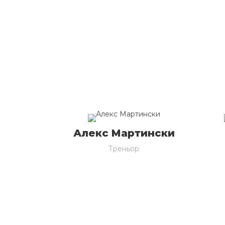
Алекс Мартински
Треньор