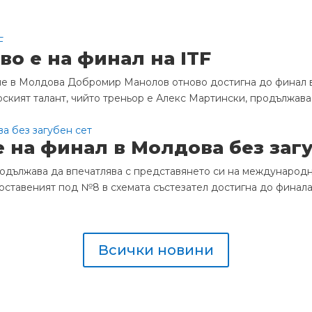
о е на финал на ITF
е в Молдова Добромир Манолов отново достигна до финал в 
кият талант, чийто треньор е Алекс Мартински, продължава
на финал в Молдова без загу
дължава да впечатлява с представянето си на международни
Поставеният под №8 в схемата състезател достигна до финала, 
Всички новини