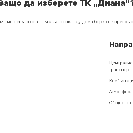
Защо да изберете ТК „Диана“
ис мечти започват с малка стъпка, а у дома бързо се превръ
Напра
Централна 
транспорт
Комбинация
Атмосфера,
Общност от