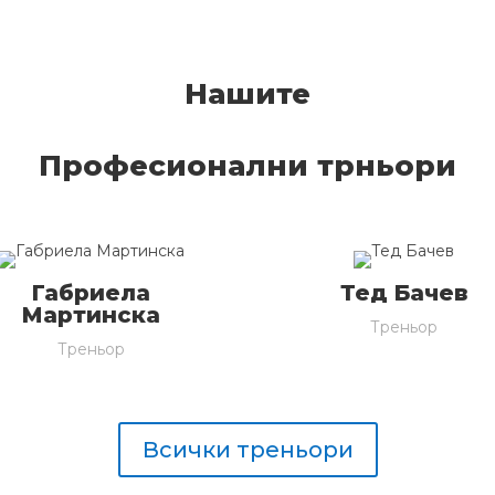
Нашите
Професионални трньори
Габриела
Тед Бачев
Мартинска
Треньор
Треньор
Всички треньори