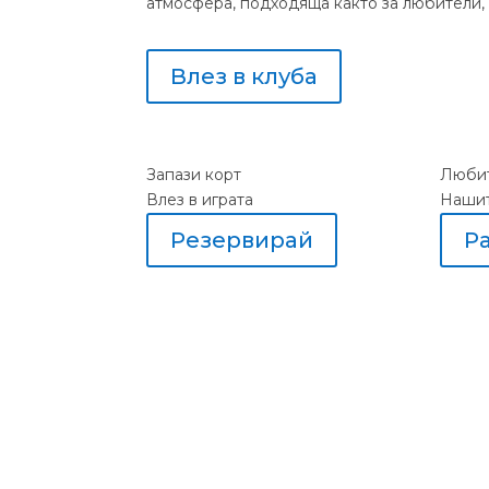
атмосфера, подходяща както за любители, т
Влез в клуба
Запази корт
Любит
Влез в играта
Наши
Резервирай
Р