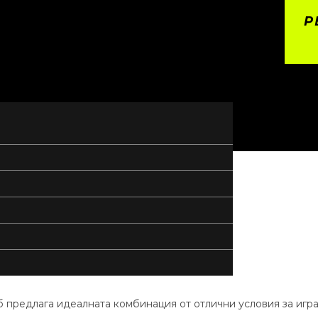
Р
уб предлага идеалната комбинация от отлични условия за игр