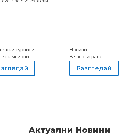
ака и за състезатели.
елски турнири
Новини
те шампиони
В час с играта
азгледай
Разгледай
Актуални Новини