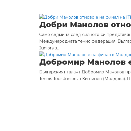
Добри Манолов отнов
Само седмица след силното си представян
Международната тенис федерация. Българс
Juniors в...
Добромир Манолов е 
Българският талант Добромир Манолов про
Tennis Tour Juniors в Кишинев (Молдова). 