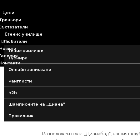
Цени
Треньори
Състезатели
Тенис училище

Любители

Новини
Тенис училище
Галерия
Турнири
Детски лагер
Контакти
Онлайн записване
Детски групи за начинаещи
Ранглисти
h2h
Тенис Клуб
„
Диана
“
Шампионите на „Диана“
Правилник
Разположен в ж.к. „Дианабад“, нашият кл