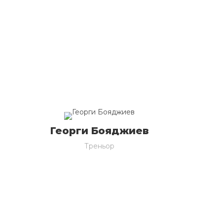
Георги Бояджиев
Треньор