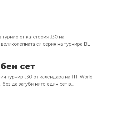
турнир от категория J30 на
 великолепната си серия на турнира BL
бен сет
я турнир J30 от календара на ITF World
без да загуби нито един сет в...