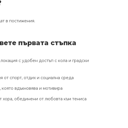
?
щат в постижения.
вете първата стъпка
локация с удобен достъп с кола и градски
 от спорт, отдих и социална среда
 която вдъхновява и мотивира
 хора, обединени от любовта към тениса