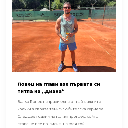
Ловец на глави взе първата си
титла на „Диана“
Вальо Бонев направи една от най-важните
крачки в своята тенис-любителска кариера.
След две години на голям прогрес, който
ставаше все по-видим, накрая той...