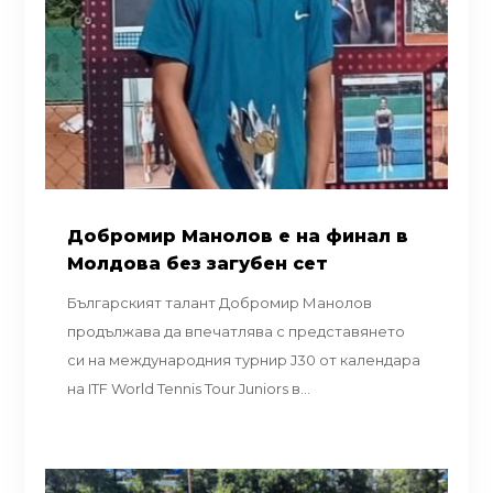
Добромир Манолов е на финал в
Молдова без загубен сет
Българският талант Добромир Манолов
продължава да впечатлява с представянето
си на международния турнир J30 от календара
на ITF World Tennis Tour Juniors в...