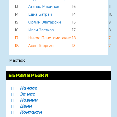
13
Атанас Маринов
16
11
14
Едиз Батран
14
10
15
Орлин Златарски
16
9
16
Иван Златков
17
8
17
Никос Панетемитакис
18
7
18
Асен Георгиев
13
7
Мастърс
БЪРЗИ ВРЪЗКИ
Начало

За нас

Новини

Цени

Контакти
