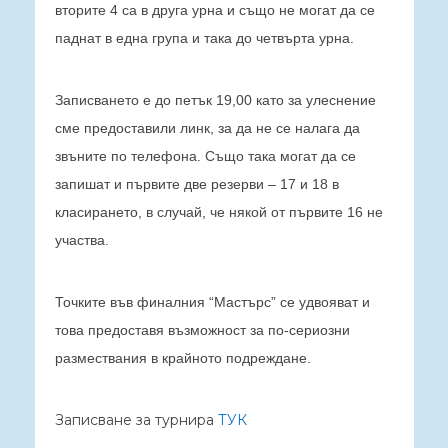
вторите 4 са в друга урна и също не могат да се
паднат в една група и така до четвърта урна.
Записването е до петък 19,00 като за улеснение
сме предоставили линк, за да не се налага да
звъните по телефона. Също така могат да се
запишат и първите две резерви – 17 и 18 в
класирането, в случай, че някой от първите 16 не
участва.
Точките във финалния “Мастърс” се удвояват и
това предоставя възможност за по-сериозни
размествания в крайното подреждане.
Записване за турнира
ТУК