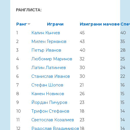
РАНГЛИСТА:
Ранг
Играчи
Изиграни мачове
Спе
1
Калин Кънчев
45
40
2
Милен Германов
43
35
3
Петър Иванов
40
28
4
Любомир Маринов
32
25
5
Латин Латинчев
30
24
6
Станислав Иванов
30
22
7
Стефан Шопов
21
16
8
Камен Новиков
26
15
9
Йордан Пичуров
23
15
10
Трифон Стефанов
18
14
11
Светослав Козалиев
23
14
12
Радослав Владимиров
18
14