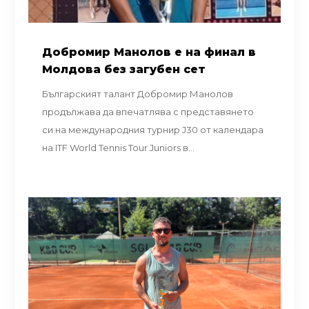
Добромир Манолов е на финал в
Молдова без загубен сет
Българският талант Добромир Манолов
продължава да впечатлява с представянето
си на международния турнир J30 от календара
на ITF World Tennis Tour Juniors в...