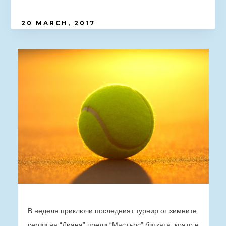
20 MARCH, 2017
В неделя приключи последният турнир от зимните
серии на “Диана” преди “Мастърс” битката, която е