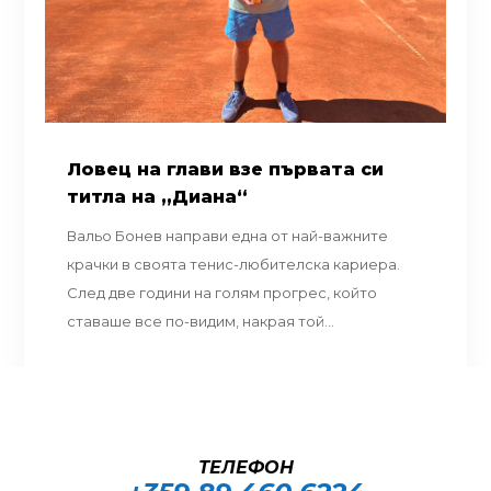
Ловец на глави взе първата си
титла на „Диана“
Вальо Бонев направи една от най-важните
крачки в своята тенис-любителска кариера.
След две години на голям прогрес, който
ставаше все по-видим, накрая той...
ТЕЛЕФОН