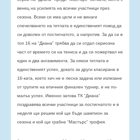
венец на усилията на всички участници през
сезона. Всеки си има цели и не винаги
спечелването на титлата е единственият повод да
си доволен от постигнатото, а напротив. За да си в
топ 16 на “Диана” трябва да си отдал сериозна
част от времето си на тениса и да си пожертвал не
един и два ангажимента. За някои титлата е
единственият успех, докато за други класиране в
16-ката, което хич не е лесна задача или излизане
от групите на епичния финален турнир, е не по-
малък успех. Именно затова ТК “Диана”
поздравява всички участници за постигнатото и в
неделя ще решим кой ще бъде шампион за
сезона и кой ще грабне “Мастърс” трофея.