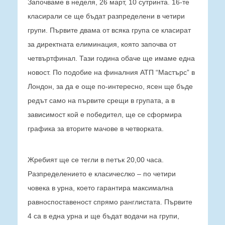
Започваме в неделя, 26 март, 10 сутринта. 16-те
класирали се ще бъдат разпределени в четири
групи. Първите двама от всяка група се класират
за директната елиминация, която започва от
четвъртфинал. Тази година обаче ще имаме една
новост. По подобие на финалния АТП “Мастърс” в
Лондон, за да е още по-интересно, ясен ще бъде
редът само на първите срещи в групата, а в
зависимост кой е победител, ще се сформира
графика за вторите мачове в четворката.
Жребият ще се тегли в петък 20,00 часа.
Разпределението е класичеслко – по четири
човека в урна, което гарантира максимална
равноспоставеност спрямо ранглистата. Първите
4 са в една урна и ще бъдат водачи на групи,