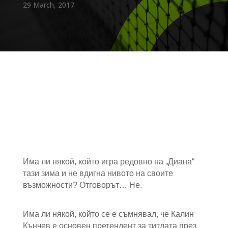
29 March, 2017
Има ли някой, който игра редовно на „Диана“
тази зима и не вдигна нивото на своите
възможности? Отговорът… Не.
Има ли някой, който се е съмнявал, че Калин
Кънчев е основен претендент за титлата през