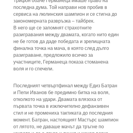
Трифон обаче Германеца имаше право на
последна дума. Той направи нов пробив в
сервиса на люлинския шампион и се стигна до
закономерната развръзка – тайбрек.
В него ще се запомнят страхотните
разигравания между двамата, когато нито един
не бе готов да даде победата и зрелищната
финална точка на мача, в която след дълго
разиграване, предложило всичко за
участниците, Германеца показа стоманена
воля и го спечели.
Последният четвъртфинал между Едиз Батран
и Пепи Иванов бе предимно битка на воля,
отколкото на удари. Двамата влязоха от
първата точка в изключително дефанзивен
стил и не промениха тактиката до последния
момент. Батран, настоящият Мастърс шампион
от лятото, не даваше мачът да тръгне по