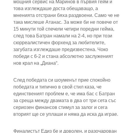
мощния сервис на Маринов в първия гейм и
това изглеждаше доста обещаващо, а
мненията отстрани бяха раздвоени. Само че не
така мислеше Атанас. За може би не повече от
15 минути той спечели четири поредни гейма,
след това Батран намали на 2-4, но при този
сюрреалистичен форхенд за любителите,
загубата изглеждаше предизвестена. Чоко
победи с 6-2 и стана абсолютно заслуженият
нов крал на „Диана“.
След победата си шоуменът прие спокойно
победата и типично в свой стил каза, че
единственият проблем е, че има бас с Батран
за среща между двамата в два от три сета със
сериозен финансов стимул за залог и сега
вторият ще се уплаши и няма да иска да играе.
Финалистът Едиз бе и доволен, и разочарован