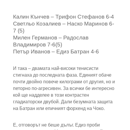
Калин Кънчев – Трифон Стефанов 6-4
Светльо Козалиев – Наско Маринов 6-
7 (5)
Милен Германов – Радослав
Владимиров 7-6(5)
Петър Иванов – Едиз Батран 4-6
И така – двамата най-високи тенисисти
стигнаха до последната фаза. Единият обаче
почти двойно повече килограми от другия, но и
петорно по-агресивен. За всички бе интересно
кой ще надделее в този контрастен
гладиаторски двубой. Дали безумната защита
на Батран или епичният форхенд на Чоко.
Е, отговорът не беше дълъг. Едиз проби