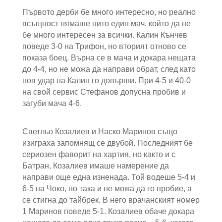
Първото дерби бе много интересно, но реално
всъщност нямаше нито един мач, който да не
бе много интересен за всички. Калин Кънчев
поведе 3-0 на Трифон, но вторият отново се
показа боец. Върна се в мача и докара нещата
до 4-4, но не можа да направи обрат, след като
нов удар на Калин го довърши. При 4-5 и 40-0
на свой сервис Стефанов допусна пробив и
загуби мача 4-6.
Светльо Козалиев и Наско Маринов също
изиграха запомнящ се двубой. Последният бе
сериозен фаворит на хартия, но както и с
Батран, Козалиев имаше намерение да
направи още една изненада. Той водеше 5-4 и
6-5 на Чоко, но така и не можа да го пробие, а
се стигна до тайбрек. В него врачанският номер
1 Маринов поведе 5-1. Козалиев обаче докара