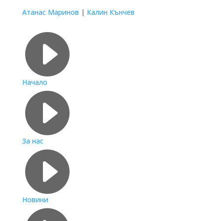
Атанас Маринов
|
Калин Кънчев
Бързи връзки

Начало

За нас

Новини