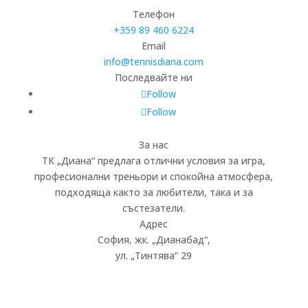
Телефон
+359 89 460 6224­
Email
info@tennisdiana.com
Последвайте ни
Follow
Follow
За нас
ТК „Диана“ предлага отлични условия за игра,
професионални треньори и спокойна атмосфера,
подходяща както за любители, така и за
състезатели.
Адрес
София, жк.
„
Дианабад
“
,
ул.
„
Тинтява
“
29