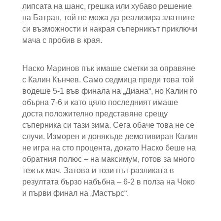
липсата на шанс, грешка или хубаво решение
на Батран, той не можа да реализира златните
си възможности и накрая съперникът приключи
мача с пробив в края.
Наско Маринов пък имаше сметки за оправяне
с Калин Кънчев. Само седмица преди това той
водеше 5-1 във финала на „Диана“, но Калин го
обърна 7-6 и като цяло последният имаше
доста положително представяне срещу
съперника си тази зима. Сега обаче това не се
случи. Изморен и донякъде демотивиран Калин
не игра на сто процента, докато Наско беше на
обратния полюс – на максимум, готов за много
тежък мач. Затова и този път разликата в
резултата бързо набъбна – 6-2 в полза на Чоко
и първи финал на „Мастърс“.