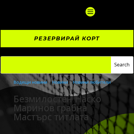

РЕЗЕРВИРАЙ КОРТ
Водещи новини
|
Новини
|
Новини любители
Безмилостен Наско
Маринов грабна
Мастърс титлата