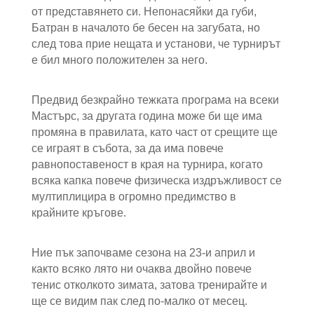
от представянето си. Непонасяйки да губи,
Батран в началото бе бесен на загубата, но
след това прие нещата и установи, че турнирът
е бил много положителен за него.
Предвид безкрайно тежката програма на всеки
Мастърс, за другата година може би ще има
промяна в правилата, като част от срещите ще
се играят в събота, за да има повече
равнопоставеност в края на турнира, когато
всяка капка повече физическа издръжливост се
мултиплицира в огромно предимство в
крайните кръгове.
Ние пък започваме сезона на 23-и април и
както всяко лято ни очаква двойно повече
тенис отколкото зимата, затова тренирайте и
ще се видим пак след по-малко от месец.