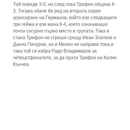
Той поведе 3-0, но след това Трифон обърна 4-
3. Тогава обаче бе ред на втората серия
агресиране на Германов, който взе следващите
три гейма и взе мача 6-4, което означаваше
почти сигурно първо място в групата. Така и
стана Трифон не сгреши срещу Иван Златков и
Данчо Пичуров, но и Милен не направи това и
така той си избра Радо Владимиров за
четвъртфиналите, за да прати Трифон на Калин
Кънчев.