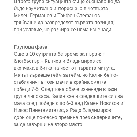
В трета група ситуацията също обещаваше да
бъде изумително интересна, а в четвърта
Милен Германов и Трифон Стефанов
трябваше да разпределят първата позиция,
при условие, че разбира се няма изненади.
Групова фаза
Още в 10 сутринта бе време за първият
блогбъстър – Кънчев и Владимиров се
вкопчиха в битка на чест от първата минута.
Мачът вървеше гейм за гейм, но Калин бе по-
стабилният в този мач и в крайна сметка
победи 7-5. След това обаче изненади в тази
група липсваха. Калин взе и следващите си два
мача след победи с по 6-3 над Камен Новиков и
Никос Панетемитакис, а Радо Владимиров
дори още по-лесно премина през съперниците,
за да завърши на второ място.