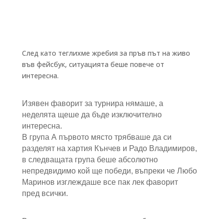
След като теглихме жребия за пръв път на живо
във фейсбук, ситуацията беше повече от
интересна.
Изявен фаворит за турнира нямаше, а
неделята щеше да бъде изключително
интересна.
В група А първото място трябваше да си
разделят на хартия Кънчев и Радо Владимиров,
в следващата група беше абсолютно
непредвидимо кой ще победи, въпреки че Любо
Маринов изглеждаше все пак лек фаворит
пред всички.