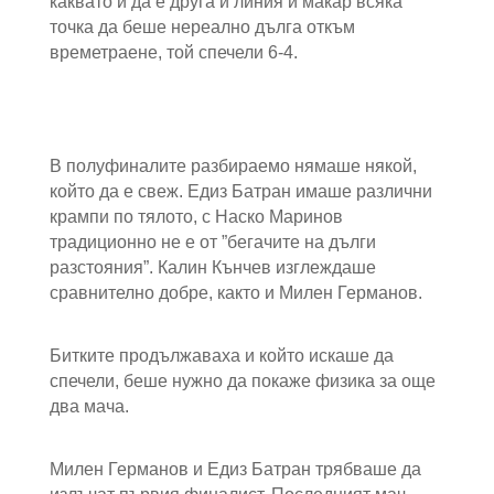
каквато и да е друга и линия и макар всяка
точка да беше нереално дълга откъм
времетраене, той спечели 6-4.
В полуфиналите разбираемо нямаше някой,
който да е свеж. Едиз Батран имаше различни
крампи по тялото, с Наско Маринов
традиционно не е от ”бегачите на дълги
разстояния”. Калин Кънчев изглеждаше
сравнително добре, както и Милен Германов.
Битките продължаваха и който искаше да
спечели, беше нужно да покаже физика за още
два мача.
Милен Германов и Едиз Батран трябваше да