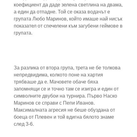
коефициент да даде зелена светлина на двама,
а един да отпадне. Той се оказа водачът е
групата Любо Маринов, който имаше най нисък
показател от спечелени към загубени геймове в
групата.
За разлика от втора група, трета не бе толкова
непредвидима, колкото поне на хартия
трябваше да е. Мачовете обаче бяха
запомнящи се и точно там се изигра и един от
символните двубои на турнира. Първо Наско
Маринов се справи с Пепи Иванов.
Максималната агресия не беше обуздана от
боеца от Плевен и той вдигна бялото знаме
след 3-6.