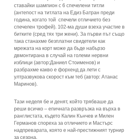
ставайки шампион с 6 спечелени титли
(антепост на титлата на Едиз Батран преди
година, когато той спечели отличието без
спечелен трофей). 102-ма души взеха участие в
битките (сред тях три жени). За първи път също
така станахме безплатни свидетели как
мрежата на корт може да бъде набързо
двмонтирана в случай на големи нервни
изблици (автор:Даниел Стоименов) и
разбрахме какво е форхенд да лети с
ултразвукова скорост към теб (автор: Атанас
Маринов).
Тази неделя бе и денят, който трябваше да
реши всичко – епичната развръзка на върха в
ранглистата, където Калин Кънчев и Милен
Германов спореха за отличието и Мастърс
надпреварата, която е най-престижният турнир
за сезона.