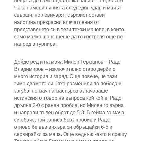
нещата до само една точка пасив – 5-6, когато
Чоко намери линията след един удар и мачът
свърши, но левичарят сърфист остави
наистина прекрасни впечатления от
представянето си в тези тежки мачове, в които
само малко шанс щеше да го изстреля още по-
напред в турнира.
Дойде ред и на мача Милен Германов – Радо
Владимиров – изключително старо дерби с
много история и заряд. Още повече, че тази
зима двамата си бяха разменили по победа и
загуба, но мач на мастърса означаваше
истинския отговор на въпроса кой кой е. Радо
дръпна 2-0 с ранен пробив, но Милен го върна
и направи пълен обрат до 5-3. В гейма за мача
си обаче, той записа бърз пробив и Радо
отново бе във вихъра си обръщайки 6-5 и
сервирайки за мача. Още веднъж както и срещу