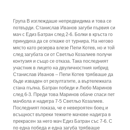
Група В изглеждаше непредвидима и това се
потвърди. Станислав Иванов загуби първия си
мач с Едиз Батран след 2-6. Болки в кръста го
принудиха да се откаже от турнира. На негово
място като резерва влезе Пепи Котев, но и той
след загубата си от Светльо Козалиев получи
контузия и също се отказа. Така последният
участник в лицето на двуличностния хибрид
Станислав Иванов – Пепи Котев трябваше да
бъде изваден от резултатите, а въртележката
стана пълна. Батран победи и Любо Маринов
след 6-3. Преди това Маринов обаче спаси пет
мачбола и надигра 7-5 Светльо Козалиев.
Последният показа, че е невероятен боец и
всъщност въпреки тежките мачове надигра в
прекрасен за него мач Едиз Батран със 7-6. С
по една победа и една загуба трябваше