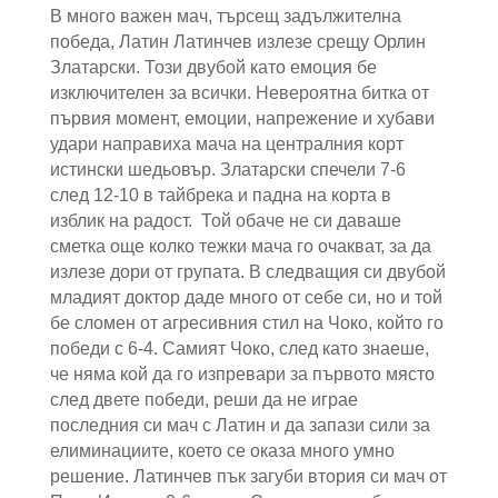
В много важен мач, търсещ задължителна
победа, Латин Латинчев излезе срещу Орлин
Златарски. Този двубой като емоция бе
изключителен за всички. Невероятна битка от
първия момент, емоции, напрежение и хубави
удари направиха мача на централния корт
истински шедьовър. Златарски спечели 7-6
след 12-10 в тайбрека и падна на корта в
изблик на радост. Той обаче не си даваше
сметка още колко тежки мача го очакват, за да
излезе дори от групата. В следващия си двубой
младият доктор даде много от себе си, но и той
бе сломен от агресивния стил на Чоко, който го
победи с 6-4. Самият Чоко, след като знаеше,
че няма кой да го изпревари за първото място
след двете победи, реши да не играе
последния си мач с Латин и да запази сили за
елиминациите, което се оказа много умно
решение. Латинчев пък загуби втория си мач от