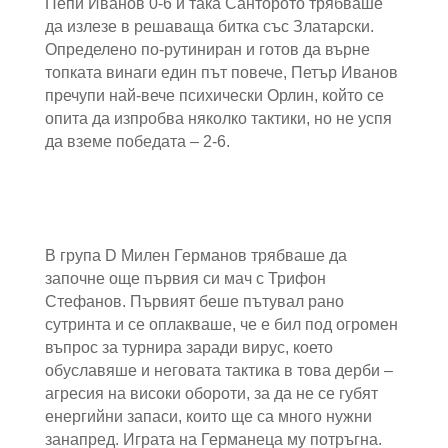
Пепи Иванов 0-6 и така Санторото трябваше
да излезе в решаваща битка със Златарски.
Определено по-рутиниран и готов да върне
топката винаги един път повече, Петър Иванов
пречупи най-вече психически Орлин, който се
опита да изпробва няколко тактики, но не успя
да вземе победата – 2-6.
В група D Милен Германов трябваше да
започне още първия си мач с Трифон
Стефанов. Първият беше пътувал рано
сутринта и се оплакваше, че е бил под огромен
въпрос за турнира заради вирус, което
обуславяше и неговата тактика в това дерби –
агресия на високи обороти, за да не се губят
енергийни запаси, които ще са много нужни
занапред. Играта на Германеца му потръгна.