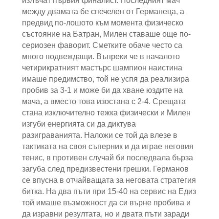
излъчат първия финалист. Последният мач
между двамата бе спечелен от Германеца, а
предвид по-лошото към момента физическо
състояние на Батран, Милен ставаше още по-
сериозен фаворит. Сметките обаче често са
много подвеждащи. Въпреки че в началото
четирикратният мастърс шампион наистина
имаше предимство, той не успя да реализира
пробив за 3-1 и може би да хване юздите на
мача, а вместо това изостана с 2-4. Срещата
стана изключително тежка физически и Милен
изгуби енергията си да диктува
разиграванията. Наложи се той да влезе в
тактиката на своя съперник и да играе неговия
тенис, в противен случай би последвала бърза
загуба след предизвестени грешки. Германов
се впусна в отчайващата за неговата стратегия
битка. На два пъти при 15-40 на сервис на Едиз
той имаше възможност да си върне пробива и
да изравни резултата, но и двата пъти заради