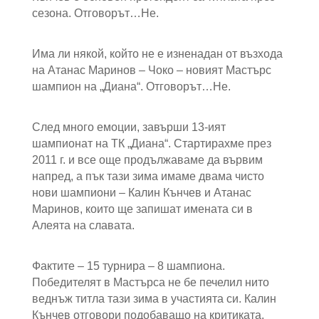
сезона. Отговорът…Не.
Има ли някой, който не е изненадан от възхода
на Атанас Маринов – Чоко – новият Мастърс
шампион на „Диана“. Отговорът…Не.
След много емоции, завърши 13-ият
шампионат на ТК „Диана“. Стартирахме през
2011 г. и все още продължаваме да вървим
напред, а пък тази зима имаме двама чисто
нови шампиони – Калин Кънчев и Атанас
Маринов, които ще запишат имената си в
Алеята на славата.
Фактите – 15 турнира – 8 шампиона.
Победителят в Мастърса не бе печелил нито
веднъж титла тази зима в участията си. Калин
Кънчев отговори подобаващо на критиката,