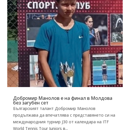
Добромир Манолов е на финал в Молдова
без загубен сет
Българският талант Добромир Манолов
продължава да впечатлява с представянето си на
международния турнир J30 от календара на ITF
World Tennis Tour Juniors в...