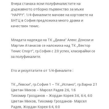
Вчера станаха ясни полуфиналистите на
държавното отборно първенство за мъже
“HAPPY”. 1/4-финалните мачове на кортовете на
БНТЦ в София предложиха много драма и
качествен тенис.
Младата надежда на ТК „Диана“ Алекс Донски и
Мартин Атанасов се наложиха над ТК „Вектор
Тенис Спорт“, гр.София с 2:0 успех, класирайки се
за полуфиналите.
Ето и резултатите от 1/4-финалите :
ТК „Левски“, гр.София 1 – ТК „Испано“, гр.Варна 2:1
Цветан Михов – Марсел Радев 2:6, 1:6
Тихомир Грозданов – Жордан Корея 3:6, 6:4, 6:0
Цветан Михов, Тихомир Грозданов- Марсел
Радев, Жордан Корея 6:4, 6:0