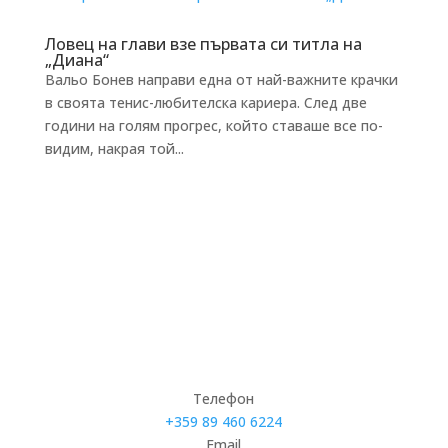
Ловец на глави взе първата си титла на
„Диана“
Вальо Бонев направи една от най-важните крачки
в своята тенис-любителска кариера. След две
години на голям прогрес, който ставаше все по-
видим, накрая той...
Телефон
+359 89 460 6224­
Email