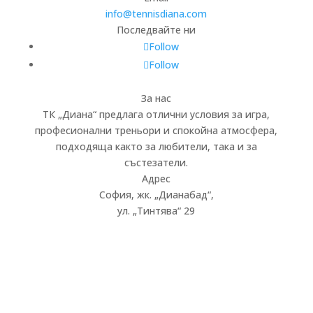
info@tennisdiana.com
Последвайте ни
Follow
Follow
За нас
ТК „Диана“ предлага отлични условия за игра,
професионални треньори и спокойна атмосфера,
подходяща както за любители, така и за
състезатели.
Адрес
София, жк.
„
Дианабад
“
,
ул.
„
Тинтява
“
29