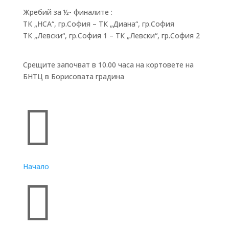
Жребий за ½- финалите :
ТК „НСА“, гр.София – ТК „Диана“, гр.София
ТК „Левски“, гр.София 1 – ТК „Левски“, гр.София 2
Срещите започват в 10.00 часа на кортовете на
БНТЦ в Борисовата градина
Бързи връзки

Начало
