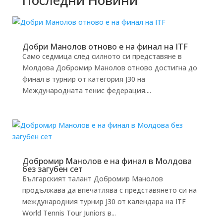
Добри Манолов отново е на финал на ITF
Само седмица след силното си представяне в
Молдова Добромир Манолов отново достигна до
финал в турнир от категория J30 на
Международната тенис федерация....
Добромир Манолов е на финал в Молдова
без загубен сет
Българският талант Добромир Манолов
продължава да впечатлява с представянето си на
международния турнир J30 от календара на ITF
World Tennis Tour Juniors в...