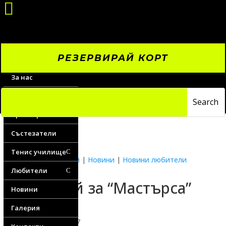

РЕЗЕРВИРАЙ КОРТ
За нас
Цени
Треньори
Състезатели
Тенис училище
C
Водещи новини
|
Новини
|
Новини любители
Любители
C
Жребий за “Мастърса”
Новини
Галерия
14 October, 2017