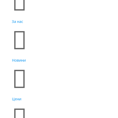

За нас

Новини

Цени