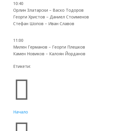
10:40
Орлин Златарски – Васко Тодоров
Георги Христов – Даниел Стоименов
Стефан Шопов – Иван Славов
11:00
Милен Германов – Георги Плешков
Камен Новиков – Калоян Йорданов
Етикети:
Бързи връзки

Начало