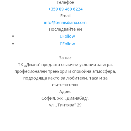
Телефон
+359 89 460 6224­
Email
info@tennisdiana.com
Последвайте ни
Follow
Follow
За нас
ТК „Диана“ предлага отлични условия за игра,
професионални треньори и спокойна атмосфера,
подходяща както за любители, така и за
състезатели.
Адрес
София, жк.
„
Дианабад
“
,
ул.
„
Тинтява
“
29