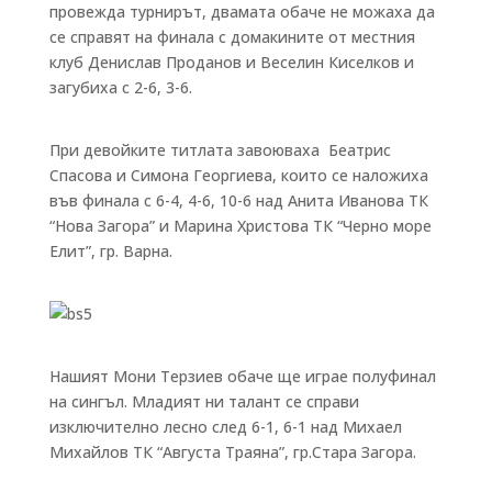
провежда турнирът, двамата обаче не можаха да
се справят на финала с домакините от местния
клуб Денислав Проданов и Веселин Киселков и
загубиха с 2-6, 3-6.
При девойките титлата завоюваха Беатрис
Спасова и Симона Георгиева, които се наложиха
във финала с 6-4, 4-6, 10-6 над Анита Иванова ТК
“Нова Загора” и Марина Христова ТК “Черно море
Елит”, гр. Варна.
Нашият Мони Терзиев обаче ще играе полуфинал
на сингъл. Младият ни талант се справи
изключително лесно след 6-1, 6-1 над Михаел
Михайлов ТК “Августа Траяна”, гр.Стара Загора.