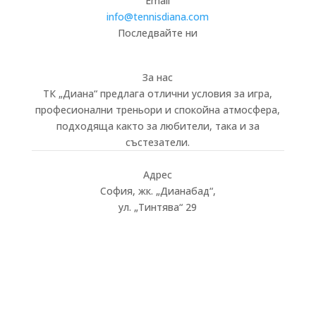
Email
info@tennisdiana.com
Последвайте ни
За нас
ТК „Диана“ предлага отлични условия за игра,
професионални треньори и спокойна атмосфера,
подходяща както за любители, така и за
състезатели.
Адрес
София, жк.
„
Дианабад
“
,
ул.
„
Тинтява
“
29