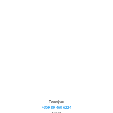
Вальо Бонев направи една от най-важните
крачки в своята тенис-любителска кариера.
След две години на голям прогрес, който
ставаше все по-видим, накрая той...
Телефон
+359 89 460 6224­