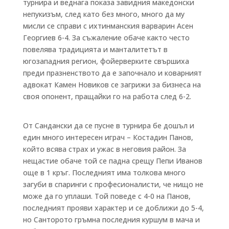
турнира и веднага показа завидния македонски
непукизъм, след като без много, много да му
мисли се справи с ихтинманския варварин Асен
Георгиев 6-4. За съжаление обаче както често
повелява традицията и манталитетът в
югозападния регион, фойерверките свършиха
преди празненството да е започнало и коварният
адвокат Камен Новиков се загрижи за бизнеса на
своя опонент, пращайки го на работа след 6-2.
От Сандански да се пусне в турнира бе дошъл и
един много интересен играч – Костадин Панов,
който всява страх и ужас в неговия район. За
нещастие обаче той се падна срещу Пепи Иванов
още в 1 кръг. Последният има толкова много
загуби в спаринги с професионалисти, че нищо не
може да го уплаши. Той поведе с 4-0 на Панов,
последният прояви характер и се доближи до 5-4,
но Санторото гръмна последния куршум в мача и