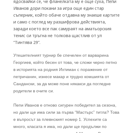
ядосвайки се, че фланелката му е още суха, Пепи
Иванов дори покани за игра още един стар
съперник, който обаче отдавна му знаеше картите
и само с поглед му разшифрова действията,
заради което все пак самураят на аматьорския
тенис си тръгна не толкова щастлив от ул
“Тинтява 29”.
Утешителният турнир бе спечелен от варварина
Георгиев, който бесен от това, че сложи черно петно
в историята на родния Ихтиман с поражение от
петричанин, изнесе макар и трудно комшията от
Сандански, за да може поне някакси да погледне
родители в очите си.
Пепи Иванов е отново сигурен победител за сезона,
но дали ще има сили за първа “Мастърс” титла? Това
е въпросът за плевнският номер 1. Успехите са
много, класата я има, но дали ще продължи по