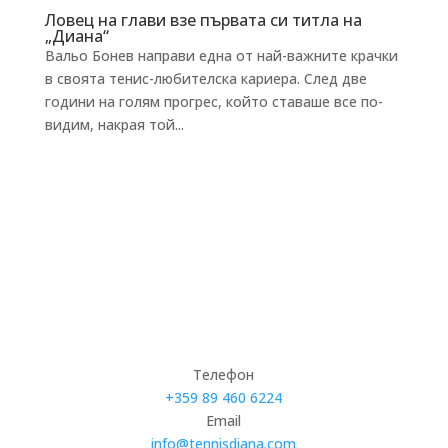
Ловец на глави взе първата си титла на
„Диана“
Вальо Бонев направи една от най-важните крачки
в своята тенис-любителска кариера. След две
години на голям прогрес, който ставаше все по-
видим, накрая той...
Телефон
+359 89 460 6224­
Email
info@tennisdiana.com