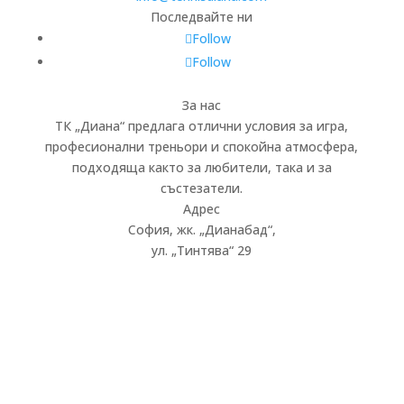
Последвайте ни
Follow
Follow
За нас
ТК „Диана“ предлага отлични условия за игра,
професионални треньори и спокойна атмосфера,
подходяща както за любители, така и за
състезатели.
Адрес
София, жк.
„
Дианабад
“
,
ул.
„
Тинтява
“
29