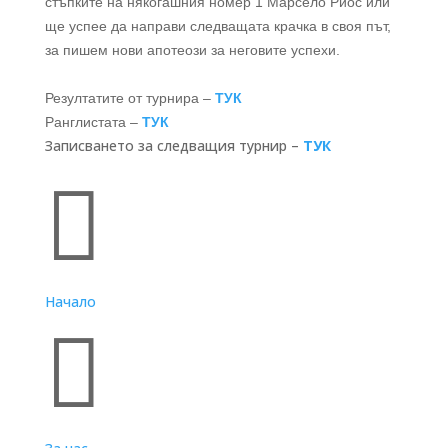
стъпките на някогашния номер 1 Марсело Риос или
ще успее да направи следващата крачка в своя път,
за пишем нови апотеози за неговите успехи.
Резултатите от турнира –
ТУК
Ранглистата –
ТУК
Записването за следващия турнир –
ТУК
Бързи връзки

Начало
