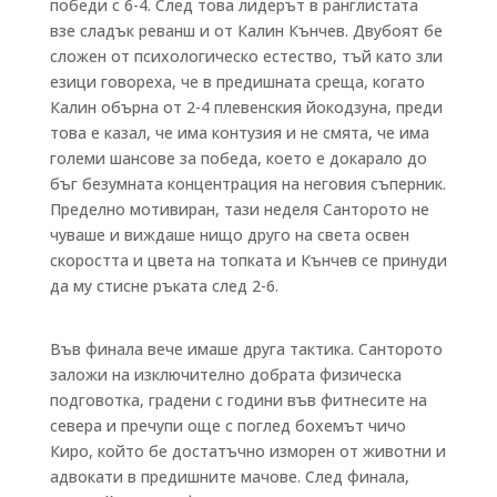
победи с 6-4. След това лидерът в ранглистата
взе сладък реванш и от Калин Кънчев. Двубоят бе
сложен от психологическо естество, тъй като зли
езици говореха, че в предишната среща, когато
Калин обърна от 2-4 плевенския йокодзуна, преди
това е казал, че има контузия и не смята, че има
големи шансове за победа, което е докарало до
бъг безумната концентрация на неговия съперник.
Пределно мотивиран, тази неделя Санторото не
чуваше и виждаше нищо друго на света освен
скоростта и цвета на топката и Кънчев се принуди
да му стисне ръката след 2-6.
Във финала вече имаше друга тактика. Санторото
заложи на изключително добрата физическа
подговотка, градени с години във фитнесите на
севера и пречупи още с поглед бохемът чичо
Киро, който бе достатъчно изморен от животни и
адвокати в предишните мачове. След финала,