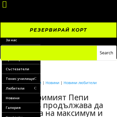

РЕЗЕРВИРАЙ КОРТ
За нас
Цени
Треньори
Състезатели
Тенис училище
C
Водещи новини
|
Новини
|
Новини любители
Любители
C
Неуморимият Пепи
Новини
Иванов продължава да
Галерия
се влага на максимум и