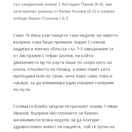
със санданския номер 1 Костадин Панов (6-4), взе
категоричен реванш от Калин Кънчев (6-2) и накрая
победи Кирил Стоянов с 6-2.
Само 16 бяха участниците тази неделя, но нивото
въпреки това беше премиум. Кирил Стоянов
надигра в епичен сблъсък със 7-5 завърналия се
от Австралия Стефан Шопов, на който
движението му по корта беше по скоро като на
коала, отколкото на гепард, а известният като
преподавателя по тенис чичо Киро само това и
чакаше, за да елиминира един коварен съперник
по пътя.
Голямата бомба хвърли петричкият номер 1 Иван
Иванов. Въпреки неотложните си бизнес
ангажименти всяка неделя, за да осигури
здравословен живот на нацията, той се пусна на