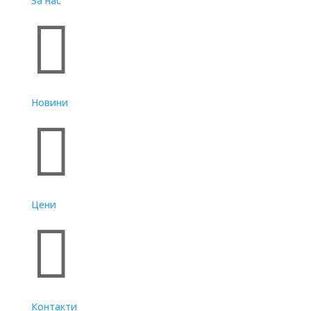
За нас

Новини

Цени

Контакти