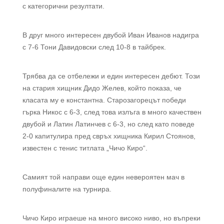
с категорични резултати.
В друг много интересен двубой Иван Иванов надигра
с 7-6 Тони Давидовски след 10-8 в тайбрек.
Трябва да се отбележи и един интересен дебют. Този
на стария хищник Дидо Желев, който показа, че
класата му е константна. Старозагорецът победи
гърка Никос с 6-3, след това излъга в много качествен
двубой и Латин Латинчев с 6-3, но след като поведе
2-0 капитулира пред свръх хищника Кирил Стоянов,
известен с тенис титлата „Чичо Киро“.
Самият той направи още един невероятен мач в
полуфиналите на турнира.
Чичо Киро играеше на много високо ниво, но въпреки