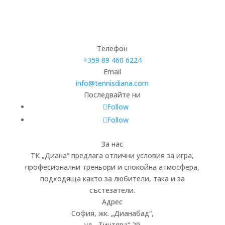
Телефон
+359 89 460 6224­
Email
info@tennisdiana.com
Последвайте ни
Follow
Follow
За нас
ТК „Диана“ предлага отлични условия за игра,
професионални треньори и спокойна атмосфера,
подходяща както за любители, така и за
състезатели.
Адрес
София, жк.
„
Дианабад
“
,
ул.
„
Тинтява
“
29