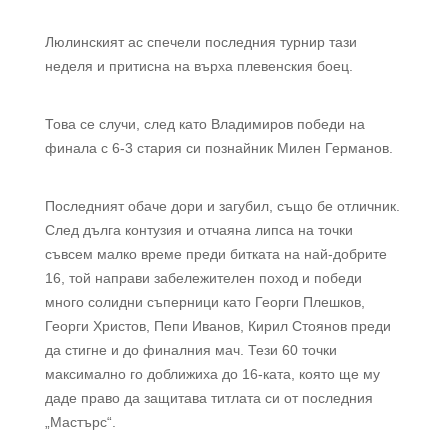
Люлинският ас спечели последния турнир тази
неделя и притисна на върха плевенския боец.
Това се случи, след като Владимиров победи на
финала с 6-3 стария си познайник Милен Германов.
Последният обаче дори и загубил, също бе отличник.
След дълга контузия и отчаяна липса на точки
съвсем малко време преди битката на най-добрите
16, той направи забележителен поход и победи
много солидни съперници като Георги Плешков,
Георги Христов, Пепи Иванов, Кирил Стоянов преди
да стигне и до финалния мач. Тези 60 точки
максимално го доближиха до 16-ката, която ще му
даде право да защитава титлата си от последния
„Мастърс“.