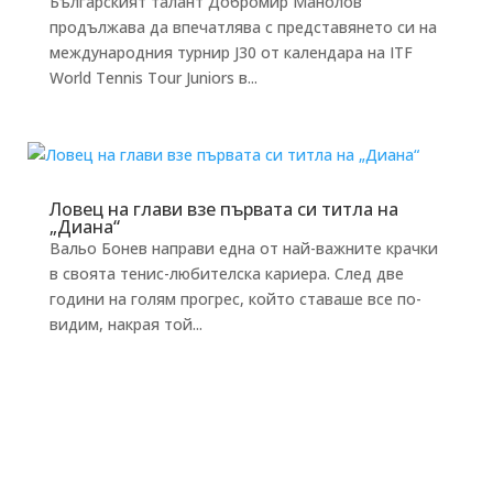
Българският талант Добромир Манолов
продължава да впечатлява с представянето си на
международния турнир J30 от календара на ITF
World Tennis Tour Juniors в...
Ловец на глави взе първата си титла на
„Диана“
Вальо Бонев направи една от най-важните крачки
в своята тенис-любителска кариера. След две
години на голям прогрес, който ставаше все по-
видим, накрая той...