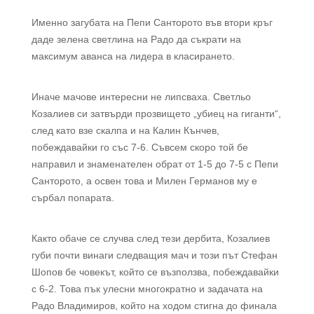
Именно загубата на Пепи Санторото във втори кръг
даде зелена светлина на Радо да съкрати на
максимум аванса на лидера в класирането.
Иначе мачове интересни не липсваха. Светльо
Козалиев си затвърди прозвището „убиец на гиганти“,
след като взе скалпа и на Калин Кънчев,
побеждавайки го със 7-6. Съвсем скоро той бе
направил и знаменателен обрат от 1-5 до 7-5 с Пепи
Санторото, а освен това и Милен Германов му е
сърбал попарата.
Както обаче се случва след тези дербита, Козалиев
губи почти винаги следващия мач и този път Стефан
Шопов бе човекът, който се възползва, побеждавайки
с 6-2. Това пък улесни многократно и задачата на
Радо Владимиров, който на ходом стигна до финала