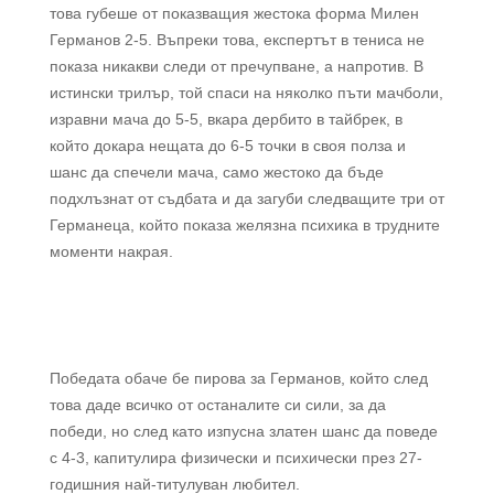
това губеше от показващия жестока форма Милен
Германов 2-5. Въпреки това, експертът в тениса не
показа никакви следи от пречупване, а напротив. В
истински трилър, той спаси на няколко пъти мачболи,
изравни мача до 5-5, вкара дербито в тайбрек, в
който докара нещата до 6-5 точки в своя полза и
шанс да спечели мача, само жестоко да бъде
подхлъзнат от съдбата и да загуби следващите три от
Германеца, който показа желязна психика в трудните
моменти накрая.
Победата обаче бе пирова за Германов, който след
това даде всичко от останалите си сили, за да
победи, но след като изпусна златен шанс да поведе
с 4-3, капитулира физически и психически през 27-
годишния най-титулуван любител.