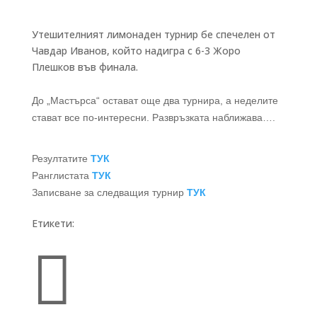
Утешителният лимонаден турнир бе спечелен от
Чавдар Иванов, който надигра с 6-3 Жоро
Плешков във финала.
До „Мастърса“ остават още два турнира, а неделите
стават все по-интересни. Развръзката наближава….
Резултатите
ТУК
Ранглистата
ТУК
Записване за следващия турнир
ТУК
Етикети:
Бързи връзки
