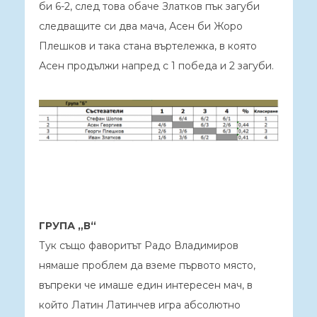
би 6-2, след това обаче Златков пък загуби
следващите си два мача, Асен би Жоро
Плешков и така стана въртележка, в която
Асен продължи напред с 1 победа и 2 загуби.
ГРУПА „В“
Тук също фаворитът Радо Владимиров
нямаше проблем да вземе първото място,
въпреки че имаше един интересен мач, в
който Латин Латинчев игра абсолютно