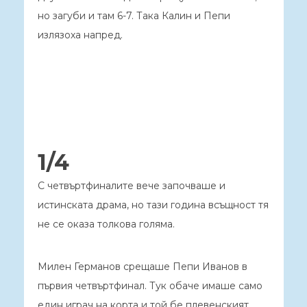
но загуби и там 6-7. Така Калин и Пепи
излязоха напред.
1/4
С четвъртфиналите вече започваше и
истинската драма, но тази година всъщност тя
не се оказа толкова голяма.
Милен Германов срещаше Пепи Иванов в
първия четвъртфинал. Тук обаче имаше само
един играч на корта и той бе плевенският