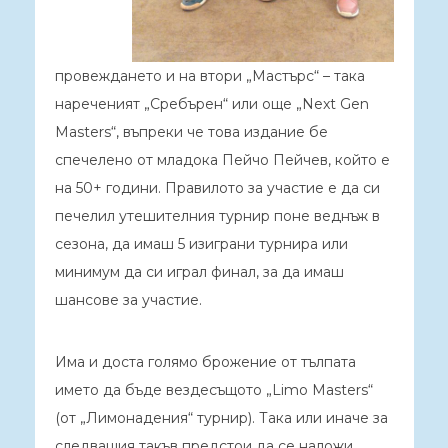
провеждането и на втори „Мастърс“ – така
нареченият „Сребърен“ или още „Next Gen
Masters“, въпреки че това издание бе
спечелено от младока Пейчо Пейчев, който е
на 50+ години. Правилото за участие е да си
печелил утешителния турнир поне веднъж в
сезона, да имаш 5 изиграни турнира или
минимум да си играл финал, за да имаш
шансове за участие.
Има и доста голямо брожение от тълпата
името да бъде вездесъщото „Limo Masters“
(от „Лимонадения“ турнир). Така или иначе за
следващия такъв предстои да се наложи