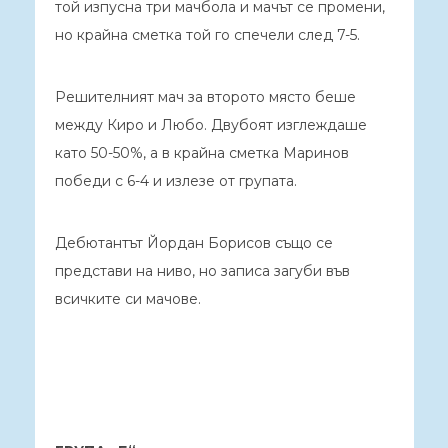
той изпусна три мачбола и мачът се промени,
но крайна сметка той го спечели след 7-5.
Решителният мач за второто място беше
между Киро и Любо. Двубоят изглеждаше
като 50-50%, а в крайна сметка Маринов
победи с 6-4 и излезе от групата.
Дебютантът Йордан Борисов също се
представи на ниво, но записа загуби във
всичките си мачове.