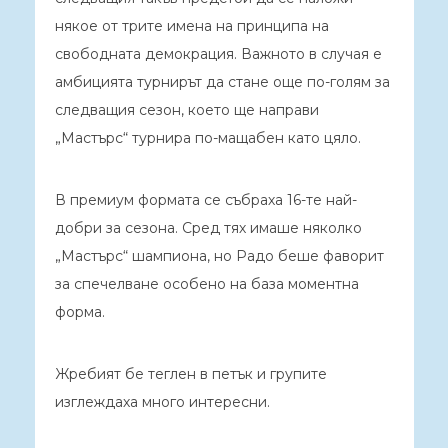
някое от трите имена на принципа на
свободната демокрация. Важното в случая е
амбицията турнирът да стане още по-голям за
следващия сезон, което ще направи
„Мастърс“ турнира по-мащабен като цяло.
В премиум формата се събраха 16-те най-
добри за сезона. Сред тях имаше няколко
„Мастърс“ шампиона, но Радо беше фаворит
за спечелване особено на база моментна
форма.
Жребият бе теглен в петък и групите
изглеждаха много интересни.