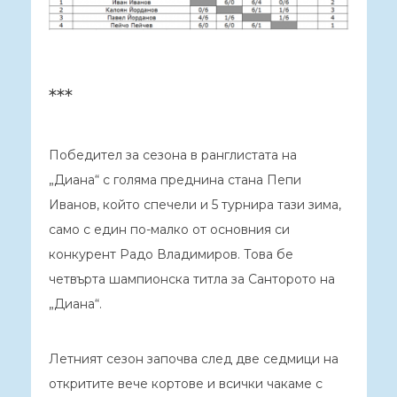
***
Победител за сезона в ранглистата на
„Диана“ с голяма преднина стана Пепи
Иванов, който спечели и 5 турнира тази зима,
само с един по-малко от основния си
конкурент Радо Владимиров. Това бе
четвърта шампионска титла за Санторото на
„Диана“.
Летният сезон започва след две седмици на
откритите вече кортове и всички чакаме с