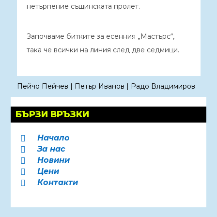
нетърпение същинската пролет.
Започваме битките за есенния „Мастърс“,
така че всички на линия след две седмици.
Пейчо Пейчев
|
Петър Иванов
|
Радо Владимиров
БЪРЗИ ВРЪЗКИ
Начало

За нас

Новини

Цени

Контакти
