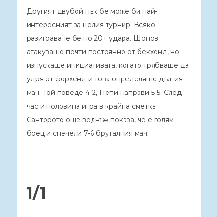
Другият двубой пък бе може би най-
интересният за целия турнир. Всяко
разиграване бе по 20+ удара. Шопов
атакуваше почти постоянно от бекхенд, но
изпускаше инициативата, когато трябваше да
удря от форхенд и това определяше дългия
мач. Той поведе 4-2, Пепи направи 5-5. След
час и половина игра в крайна сметка
Санторото още веднъж показа, че е голям
боец и спечели 7-6 бруталния мач.
1/1