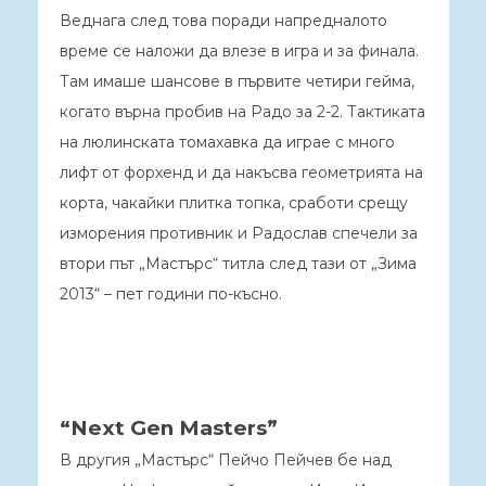
Веднага след това поради напредналото
време се наложи да влезе в игра и за финала.
Там имаше шансове в първите четири гейма,
когато върна пробив на Радо за 2-2. Тактиката
на люлинската томахавка да играе с много
лифт от форхенд и да накъсва геометрията на
корта, чакайки плитка топка, сработи срещу
изморения противник и Радослав спечели за
втори път „Мастърс“ титла след тази от „Зима
2013“ – пет години по-късно.
“Next Gen Masters”
В другия „Мастърс“ Пейчо Пейчев бе над