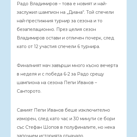
Радо Владимиров – това е новият и най-
заслужил шампион на „Диана“. Той спечели
най-престижния турнир за сезона и то
безапелационно. През целия сезон
Владимиров остави и отличен почерк, след
като от 12 участия спечели 6 турнира.
Финалният мач завърши много късно вечерта
в неделя и с победа 6-2 за Радо срещу
шампиона на сезона Пепи Иванов –
Санторото.
Самият Пепи Иванов беше изключително
изморен, след като час и 30 минути се бори
със Стефан Шопов в полуфиналите, но нека
започнем историята отначало.