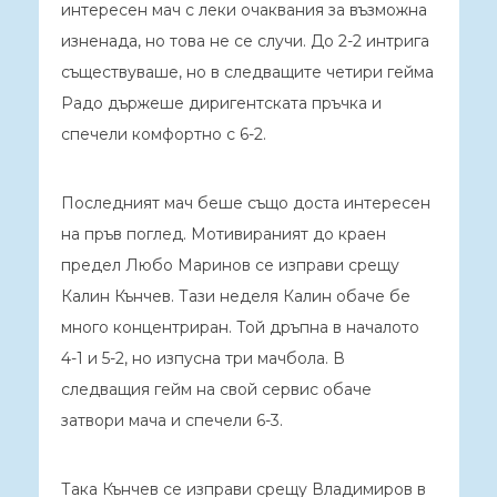
интересен мач с леки очаквания за възможна
изненада, но това не се случи. До 2-2 интрига
съществуваше, но в следващите четири гейма
Радо държеше диригентската пръчка и
спечели комфортно с 6-2.
Последният мач беше също доста интересен
на пръв поглед. Мотивираният до краен
предел Любо Маринов се изправи срещу
Калин Кънчев. Тази неделя Калин обаче бе
много концентриран. Той дръпна в началото
4-1 и 5-2, но изпусна три мачбола. В
следващия гейм на свой сервис обаче
затвори мача и спечели 6-3.
Така Кънчев се изправи срещу Владимиров в