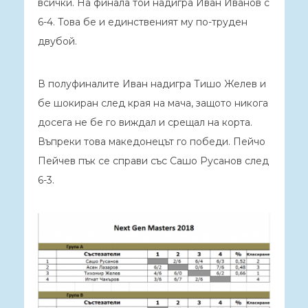
всички. На финала той надигра Иван Иванов с
6-4. Това бе и единственият му по-труден
двубой.
В полуфиналите Иван надигра Тишо Желев и
бе шокиран след края на мача, защото никога
досега не бе го виждал и срещал на корта.
Въпреки това македонецът го победи. Пейчо
Пейчев пък се справи със Сашо Русанов след
6-3.