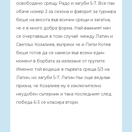
освободено срещу Радо и загуби 5-7. Все пак
обаче номер 2 за сезона и фаворит за турнира
беше на висота във всички срещи и загатна,
че е в много добра форма. Най-важният мач
се очертаваше в този случай между Латин и
Светльо Козалиев, въпреки че и Пепи Котев
беше готов да се намеси във всеки един
момент в борбата за излизане от групите.
Именно той водеше в първата среща 5/3 на
Латин, но загуби 5-7. Латин пък още веднъж
призна, че Козалиев му е изключително
неудобен съперник и така последният след
победа 6-3 се класира втори.