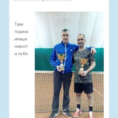
Тази
година
имаше
новост
и тя бе