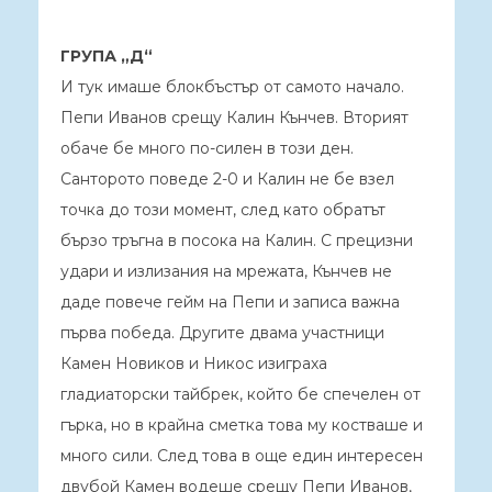
ГРУПА „Д“
И тук имаше блокбъстър от самото начало.
Пепи Иванов срещу Калин Кънчев. Вторият
обаче бе много по-силен в този ден.
Санторото поведе 2-0 и Калин не бе взел
точка до този момент, след като обратът
бързо тръгна в посока на Калин. С прецизни
удари и излизания на мрежата, Кънчев не
даде повече гейм на Пепи и записа важна
първа победа. Другите двама участници
Камен Новиков и Никос изиграха
гладиаторски тайбрек, който бе спечелен от
гърка, но в крайна сметка това му костваше и
много сили. След това в още един интересен
двубой Камен водеше срещу Пепи Иванов,