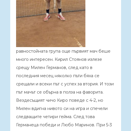
равностойната група още първият мач беше
много интересен. Кирил Стоянов излезе
срещу Милен Германов, след като в
последния месец няколко пъти бяха се
срещали и всеки път с успех за втория. И този
път мачът се обърна в полза на фаворита.
Вездесъщият чичо Киро поведе с 4-2, но
Милен вдигна нивото си на игра и спечели
следващите четири гейма. След това
Германеца победи и Любо Маринов. При 5-3