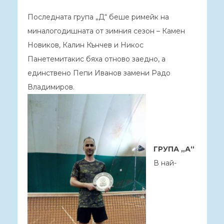
Последната група „Д“ беше римейк на
миналогодишната от зимния сезон – Камен
Новиков, Калин Кънчев и Никос
Панетемитакис бяха отново заедно, а
единствено Пепи Иванов замени Радо
Владимиров.
ГРУПА „А“
В най-