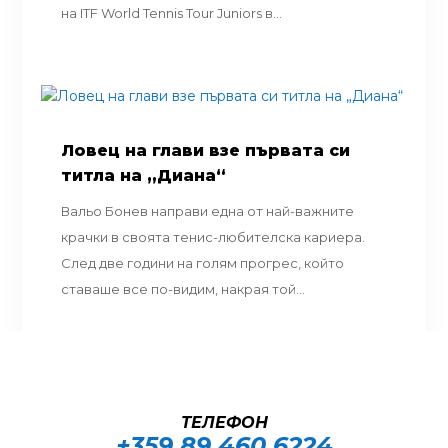
на ITF World Tennis Tour Juniors в...
Ловец на глави взе първата си
титла на „Диана“
Вальо Бонев направи една от най-важните
крачки в своята тенис-любителска кариера.
След две години на голям прогрес, който
ставаше все по-видим, накрая той...
ТЕЛЕФОН
+359 89 460 6224­