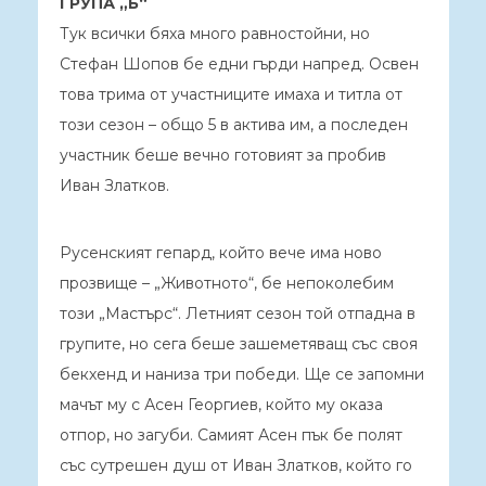
ГРУПА „Б“
Тук всички бяха много равностойни, но
Стефан Шопов бе едни гърди напред. Освен
това трима от участниците имаха и титла от
този сезон – общо 5 в актива им, а последен
участник беше вечно готовият за пробив
Иван Златков.
Русенският гепард, който вече има ново
прозвище – „Животното“, бе непоколебим
този „Мастърс“. Летният сезон той отпадна в
групите, но сега беше зашеметяващ със своя
бекхенд и наниза три победи. Ще се запомни
мачът му с Асен Георгиев, който му оказа
отпор, но загуби. Самият Асен пък бе полят
със сутрешен душ от Иван Златков, който го