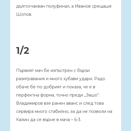
дългоочакван полуфинал, а Иванов срещаше
Шопов.
1/2
Първият мач бе изпъстрен с бързи
разигравания и много хубави удари. Радо
обаче бе по-добрият и показа, че е в
перфектна форма, точно преди „Зашо“.
Владимиров взе ранен аванс и след това
сервира много стабилно, за да не позволи на
Калин да се върне в мача – 6-3.