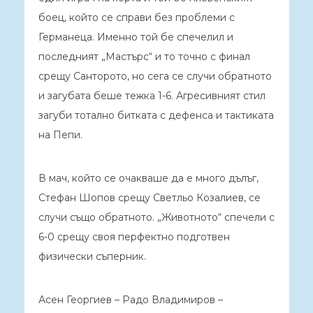
боец, който се справи без проблеми с
Германеца. Именно той бе спечелил и
последният „Мастърс“ и то точно с финал
срещу Санторото, но сега се случи обратното
и загубата беше тежка 1-6. Агресивният стил
загуби тотално битката с дефенса и тактиката
на Пепи.
В мач, който се очакваше да е много дълъг,
Стефан Шопов срещу Светльо Козалиев, се
случи също обратното. „Животното“ спечели с
6-0 срещу своя перфектно подготвен
физически съперник.
Асен Георгиев – Радо Владимиров –