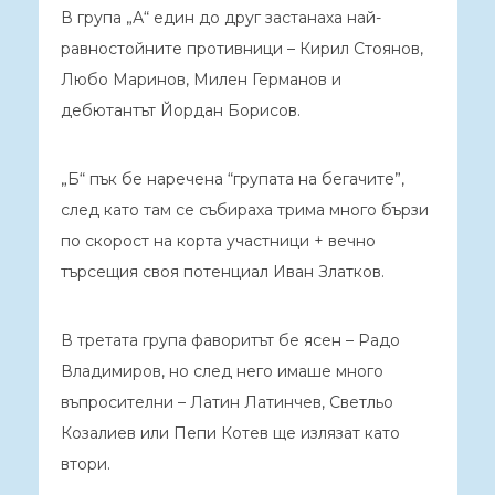
В група „А“ един до друг застанаха най-
равностойните противници – Кирил Стоянов,
Любо Маринов, Милен Германов и
дебютантът Йордан Борисов.
„Б“ пък бе наречена “групата на бегачите”,
след като там се събираха трима много бързи
по скорост на корта участници + вечно
търсещия своя потенциал Иван Златков.
В третата група фаворитът бе ясен – Радо
Владимиров, но след него имаше много
въпросителни – Латин Латинчев, Светльо
Козалиев или Пепи Котев ще излязат като
втори.