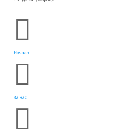
Бързи връзки

Начало

За нас
