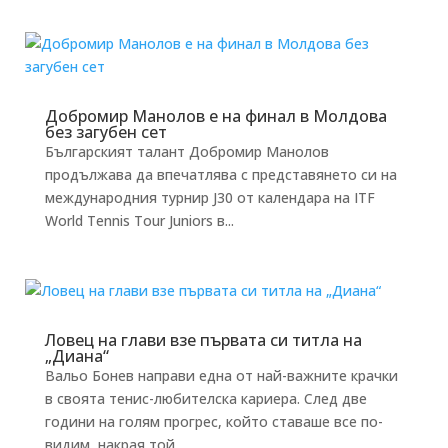
Добромир Манолов е на финал в Молдова
без загубен сет
Българският талант Добромир Манолов
продължава да впечатлява с представянето си на
международния турнир J30 от календара на ITF
World Tennis Tour Juniors в...
Ловец на глави взе първата си титла на
„Диана“
Вальо Бонев направи една от най-важните крачки
в своята тенис-любителска кариера. След две
години на голям прогрес, който ставаше все по-
видим, накрая той...