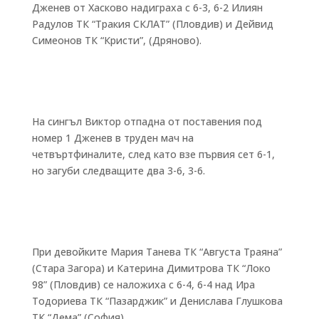
Дженев от Хасково надиграха с 6-3, 6-2 Илиян
Радулов ТК “Тракия СКЛАТ” (Пловдив) и Дейвид
Симеонов ТК “Кристи”, (Дряново).
На сингъл Виктор отпадна от поставения под
номер 1 Дженев в труден мач на
четвъртфиналите, след като взе първия сет 6-1,
но загуби следващите два 3-6, 3-6.
При девойките Мария Танева ТК “Августа Траяна”
(Стара Загора) и Катерина Димитрова ТК “Локо
98” (Пловдив) се наложиха с 6-4, 6-4 над Ира
Тодориева ТК “Пазарджик” и Денислава Глушкова
ТК “Дема” (София).