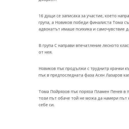
16 дущи се записаха за участие, което нап
група, а Новиков победи финалиста Тома съ
адвокатът имаше психика и самочувствие д
В група С направи впечатление лесното кла
от нея.
Новиков пък продължи с труднитр крачки къ
пък в предпоследната фаза Асен Лазаров кап
Тома Пойрязов пък поряза Пламен Пенев в п
този път обаче той не можа да намери път 
себе си.