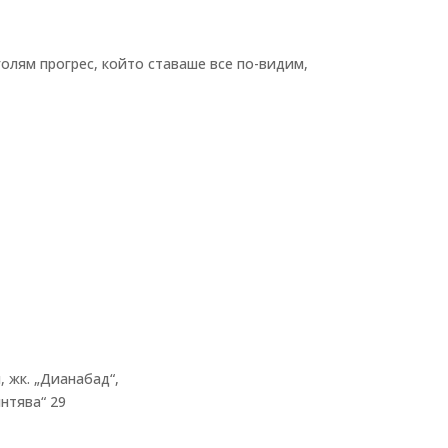
голям прогрес, който ставаше все по-видим,
, жк.
„
Дианабад
“
,
нтява
“
29