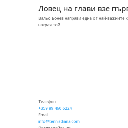
Ловец на глави взе пър
Вальо Бонев направи една от най-важните к
накрая той...
Телефон
+359 89 460 6224­
Email
info@tennisdiana.com
Последвайте ни