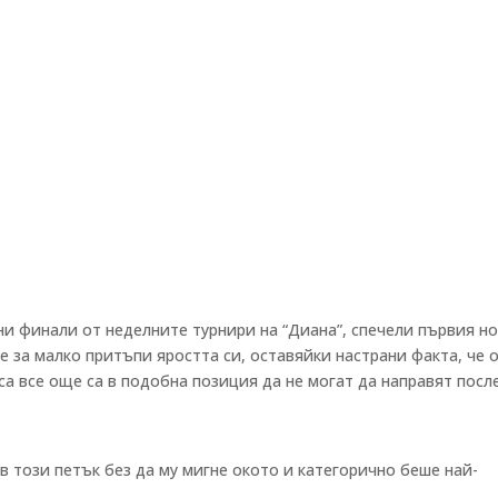
ни финали от неделните турнири на “Диана”, спечели първия н
е за малко притъпи яростта си, оставяйки настрани факта, че 
са все още са в подобна позиция да не могат да направят посл
 този петък без да му мигне окото и категорично беше най-