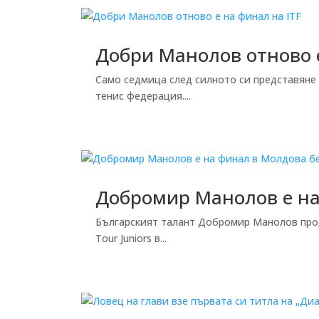
Добри Манолов отново е
Само седмица след силното си представяне
тенис федерация....
Добромир Манолов е на 
Българският талант Добромир Манолов продъ
Tour Juniors в...