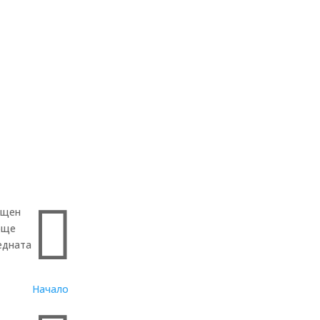
Бързи връзки

ощен
още
едната
Начало