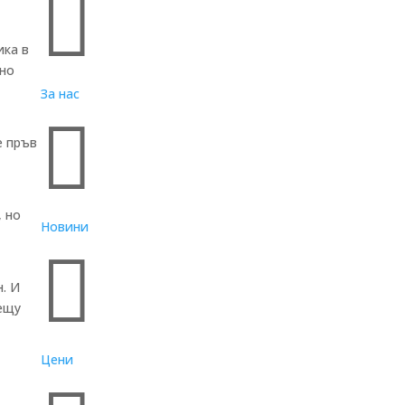

ика в
 но
За нас

е пръв
, но
Новини

н. И
рещу
Цени