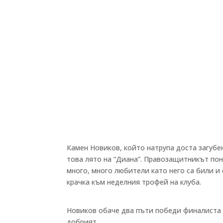
Камен Новиков, който натрупа доста загубе
това лято на “Диана”. Правозащитникът пон
много, много любители като него са били и 
крачка към неделния трофей на клуба.
Новиков обаче два пъти победи финалиста в
добрият.