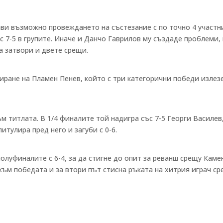
рави възможно провеждането на състезание с по точно 4 участн
с 7-5 в групите. Иначе и Данчо Гаврилов му създаде проблеми,
а затвори и двете срещи.
сиране на Пламен Пенев, който с три категорични победи излез
м титлата. В 1/4 финалите той надигра със 7-5 Георги Василев
итулира пред него и загуби с 0-6.
олуфиналите с 6-4, за да стигне до опит за реванш срещу Каме
към победата и за втори път стисна ръката на хитрия играч с