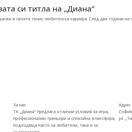
вата си титла на „Диана“
рачки в своята тенис-любителска кариера. След две години на 
За нас
Адрес
ТК „Диана“ предлага отлични условия за игра,
София
професионални треньори и спокойна атмосфера,
ул.
„
Ти
подходяща както за любители, така и за
състезатели.