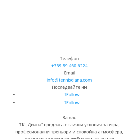
Телефон
+359 89 460 6224­
Email
info@tennisdiana.com
Последвайте ни
Follow
Follow
За нас
ТК „Диана“ предлага отлични условия за игра,
професионални треньори и спокойна атмосфера,
подходяща както за любители, така и за