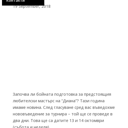
Контакти
19 September, 2018
Започва ли бойната подготовка за предстоящия
любителски мастърс на “Диана”? Тази година
имаме новина. След гласуване сред вас въведохме
нововъведение за турнира – той ще се проведе в
два дни. Това ще са датите 13 и 14 октомври
(събота и неделя).