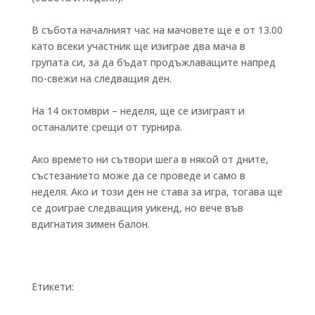
В събота началният час на мачовете ще е от 13.00
като всеки участник ще изиграе два мача в
групата си, за да бъдат продъжлаващите напред
по-свежи на следващия ден.
На 14 октомври – неделя, ще се изиграят и
останалите срещи от турнира.
Ако времето ни сътвори шега в някой от дните,
състезанието може да се проведе и само в
неделя. Ако и този ден не става за игра, тогава ще
се доиграе следващия уикенд, но вече във
вдигнатия зимен балон.
Етикети:
Бързи връзки