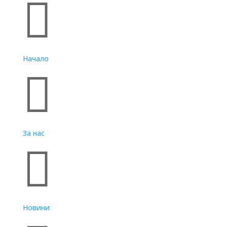

Начало

За нас

Новини