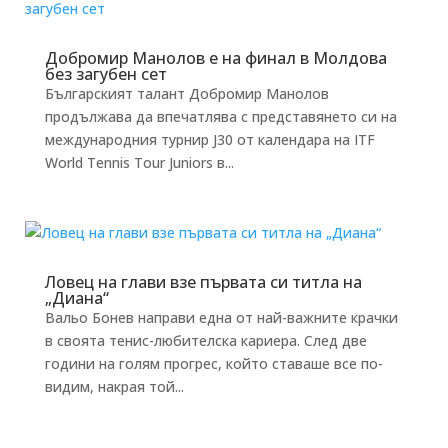
Добромир Манолов е на финал в Молдова
без загубен сет
Българският талант Добромир Манолов
продължава да впечатлява с представянето си на
международния турнир J30 от календара на ITF
World Tennis Tour Juniors в...
Ловец на глави взе първата си титла на
„Диана“
Вальо Бонев направи една от най-важните крачки
в своята тенис-любителска кариера. След две
години на голям прогрес, който ставаше все по-
видим, накрая той...