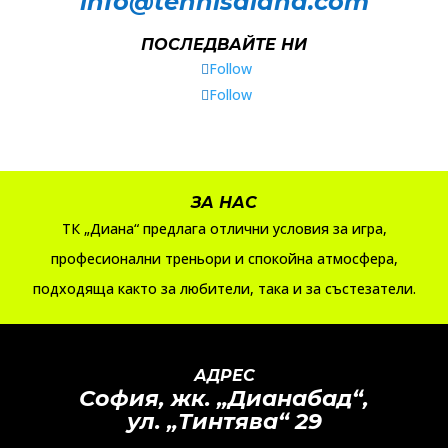
info@tennisdiana.com
ПОСЛЕДВАЙТЕ НИ
Follow
Follow
ЗА НАС
ТК „Диана“ предлага отлични условия за игра,
професионални треньори и спокойна атмосфера,
подходяща както за любители, така и за състезатели.
АДРЕС
София, жк.
„
Дианабад
“
,
ул.
„
Тинтява
“
29