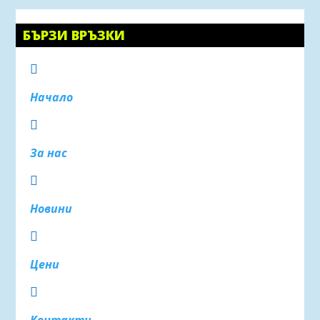
БЪРЗИ ВРЪЗКИ

Начало

За нас

Новини

Цени
