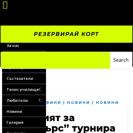

РЕЗЕРВИРАЙ КОРТ
За нас
Цени
Треньори
Състезатели
Тенис училище
C
Любители
C
ВОДЕЩИ НОВИНИ
|
НОВИНИ
|
НОВИНИ
ЛЮБИТЕЛИ
Новини
Жребият за
Галерия
“Мастърс” турнира