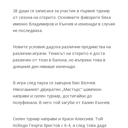
28 души се записаха за участие в първия турнир
от сезона на открито. Основните фаворите бяха
именно Владимиров и Кънчев и изненади в случая
не последваха.
Новите условия дадоха различни предимства на
различни играчи. Тенисът на открито е доста
различен от този в балона, но въпреки това в
днешния ден нямаше изненади.
В игра след пауза се завърна Емо Велчев.
Някогашният двукратен „Мастърс“ шампион
направи и силен турнир, достигайки до
полуфинала. В него той загуби от Калин Кънчев.
Силен турнир направи и Краси Алексиев. Той
победи Георги Христов с 6-4, а след това даде