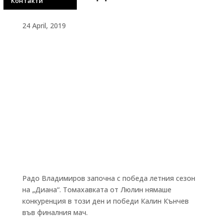
Контакти
24 April, 2019
Радо Владимиров започна с победа летния сезон
на „Диана“. Томахавката от Люлин нямаше
конкуренция в този ден и победи Калин Кънчев
във финалния мач.