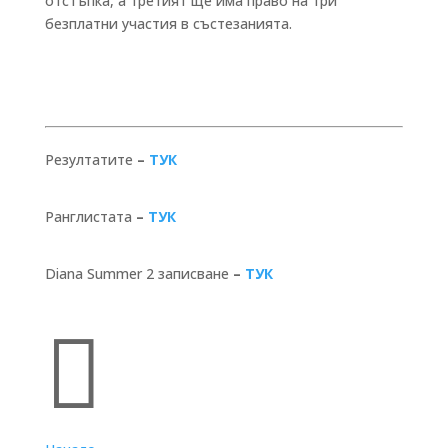
отстъпка, а третият ще има право на три
безплатни участия в състезанията.
Резултатите
–
ТУК
Ранглистата
–
ТУК
Diana Summer 2 записване
–
ТУК
Бързи връзки
