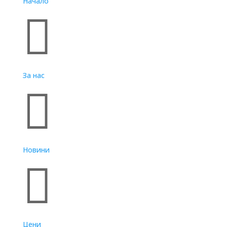
Начало

За нас

Новини

Цени