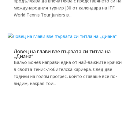
продължава да впечатлява с представянето си на
международния турнир J30 от календара на ITF
World Tennis Tour Juniors в...
Ловец на глави взе първата си титла на
„Диана“
Вальо Бонев направи една от най-важните крачки
в своята тенис-любителска кариера. След две
години на голям прогрес, който ставаше все по-
видим, накрая той...