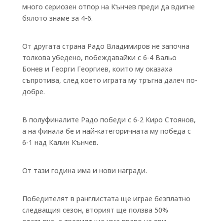
много сериозен отпор на Кънчев преди да вдигне
бялото знаме за 4-6.
От другата страна Радо Владимиров не започна
толкова убедено, побеждавайки с 6-4 Вальо
Бонев и Георги Георгиев, които му оказаха
съпротива, след което играта му тръгна далеч по-
добре.
В полуфиналите Радо победи с 6-2 Киро Стоянов,
а на финала бе и най-категоричната му победа с
6-1 над Калин Кънчев.
От тази година има и нови награди.
Победителят в ранглистата ще играе безплатно
следващия сезон, вторият ще ползва 50%