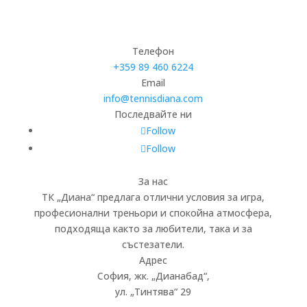
Телефон
+359 89 460 6224­
Email
info@tennisdiana.com
Последвайте ни
Follow
Follow
За нас
ТК „Диана“ предлага отлични условия за игра,
професионални треньори и спокойна атмосфера,
подходяща както за любители, така и за
състезатели.
Адрес
София, жк.
„
Дианабад
“
,
ул.
„
Тинтява
“
29