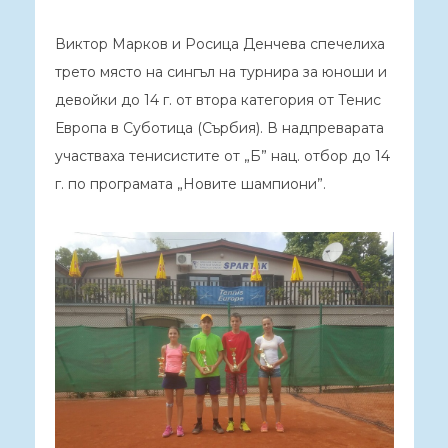
Виктор Марков и Росица Денчева спечелиха
трето място на сингъл на турнира за юноши и
девойки до 14 г. от втора категория от Тенис
Европа в Суботица (Сърбия). В надпреварата
участваха тенисистите от „Б” нац. отбор до 14
г. по програмата „Новите шампиони”.