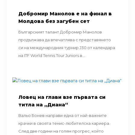
Добромир Манолов е на финал в
Молдова без загубен сет
Българският талант Добромир Манолов
продължава да впечатлява с представянето
си на международния турнир J30 от календара
на ITF World Tennis Tour Juniors в...
Ловец на глави взе първата си
титла на „Диана“
Вальо Бонев направи една от най-важните
крачки в своята тенис-любителска кариера.
След две години на голям прогрес, който