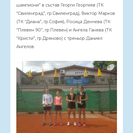
шампиони” в състав Георги Георгиев (ТК
“Свиленград”, гр.Свиленград), Виктор Марков
(ТК “Диана”, гр.София), Росица Денчева (ТК
“Плевен 90”, гр.Плевен) и Ангела Ганева (ТК
“Кристи”, гр.Дряново) с треньор Даниел
Ангелов.