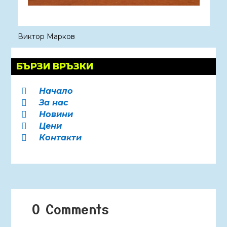
Виктор Марков
БЪРЗИ ВРЪЗКИ
Начало

За нас

Новини

Цени

Контакти

0 Comments