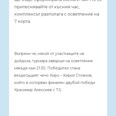
притеснявайте от късния час,
комплексът разполага с осветление на
7 корта.
Въпреки че, някой от участниците не
дойдоха, турнира завърши на осветление
някъде към 21:30. Победител стана
вездесъщият чичо Киро – Кирил Стоянов,
който в оспорван финален двубой победи
Красимир Алексиев с 7:5.