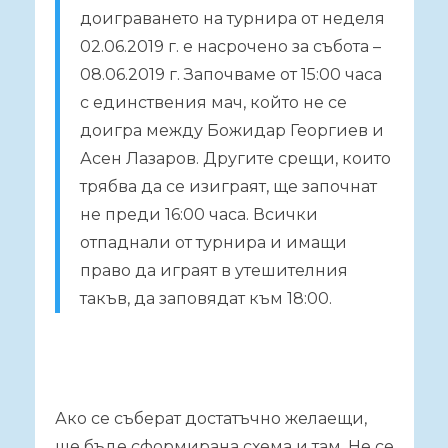
доиграването на турнира от неделя
02.06.2019 г. е насрочено за събота –
08.06.2019 г. Започваме от 15:00 часа
с единствения мач, който не се
доигра между Божидар Георгиев и
Асен Лазаров. Другите срещи, които
трябва да се изиграят, ще започнат
не преди 16:00 часа. Всички
отпаднали от турнира и имащи
право да играят в утешителния
такъв, да заповядат към 18:00.
Ако се съберат достатъчно желаещи,
ще бъде сформирана схема и там. Не се