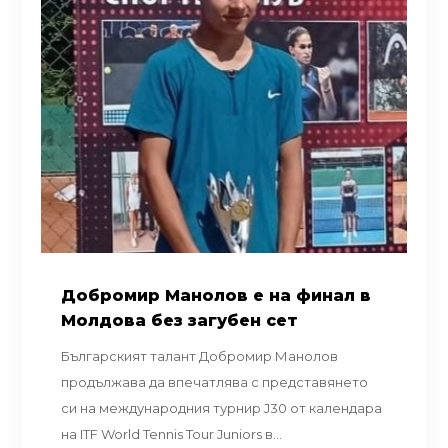
Добромир Манолов е на финал в
Молдова без загубен сет
Българският талант Добромир Манолов
продължава да впечатлява с представянето
си на международния турнир J30 от календара
на ITF World Tennis Tour Juniors в...