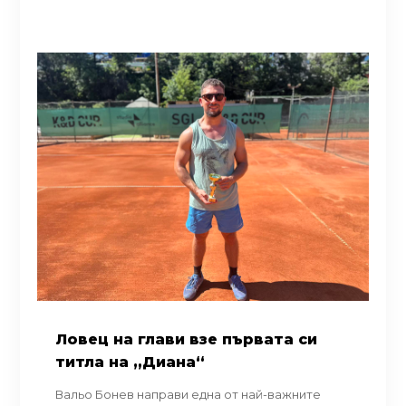
Ловец на глави взе първата си
титла на „Диана“
Вальо Бонев направи една от най-важните