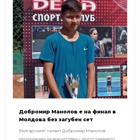
Добромир Манолов е на финал в
Молдова без загубен сет
Българският талант Добромир Манолов
продължава да впечатлява с представянето