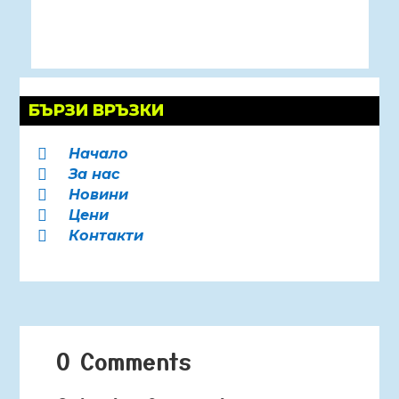
БЪРЗИ ВРЪЗКИ
Начало

За нас

Новини

Цени

Контакти

0 Comments