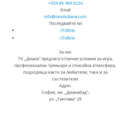
+359 89 460 6224­
Email
info@tennisdiana.com
Последвайте ни
Follow
Follow
За нас
ТК „Диана“ предлага отлични условия за игра,
професионални треньори и спокойна атмосфера,
подходяща както за любители, така и за
състезатели.
Адрес
София, жк.
„
Дианабад
“
,
ул.
„
Тинтява
“
29