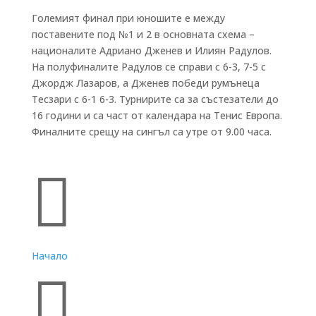
Големият финал при юношите е между
поставените под №1 и 2 в основната схема –
националите Адриано Дженев и Илиян Радулов.
На полуфиналите Радулов се справи с 6-3, 7-5 с
Джордж Лазаров, а Дженев победи румънеца
Тесзари с 6-1 6-3. Турнирите са за състезатели до
16 години и са част от календара на Тенис Европа.
Финалните срещу на сингъл са утре от 9.00 часа.
Бързи връзки

Начало
