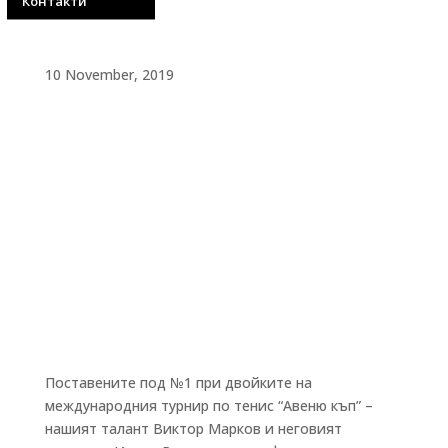
къп”
Контакти
10 November, 2019
Поставените под №1 при двойките на
международния турнир по тенис “Авеню къп” –
нашият талант Виктор Марков и неговият