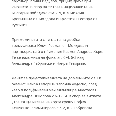
партньор Илиян Радулов, триумфираха при
юношите. В спор за титлата националите на
България победиха със 7-5, 6-4 Михаил
Бровиншчи от Молдова и Кристиян Тесзари от
Румъния.
При момичетата с титлата по двойки
тримуфираха Юлия Герман от Молдова и
партньорката й от Румъния Кармен Андрееа Хъря.
Те се наложиха на финала с 6-4, 6-3 над
Александра Габровска и Наира Геворкян.
Денят за представителката на домакините от ТК
“Авеню” Наира Геворкян започна чудесно, след
като в полуфинален мач елиминира Анастасия
Александра Николова с 6-1 6-4. В спор за титлата
утре тя ще излезе на корта срещу София
Кошченко, елиминирала с 6-2, 6-2 Габровска.