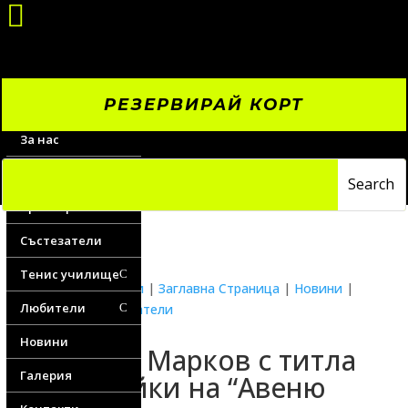

РЕЗЕРВИРАЙ КОРТ
За нас
Цени
Треньори
Състезатели
Тенис училище
C
Водещи новини
|
Заглавна Страница
|
Новини
|
Любители
Новини състезатели
C
Новини
Виктор Марков с титла
Галерия
на двойки на “Авеню