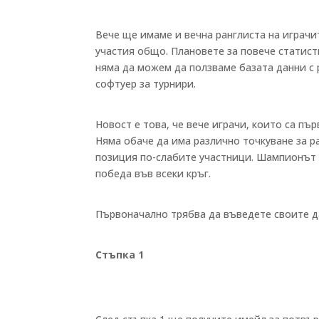
Вече ще имаме и вечна ранглиста на играчи
участия общо. Плановете за повече статист
няма да можем да ползваме базата данни с 
софтуер за турнири.
Новост е това, че вече играчи, които са пър
Няма обаче да има различно точкуване за р
позиция по-слабите участници. Шампионът в
победа във всеки кръг.
Първоначално трябва да въведете своите 
Стъпка 1