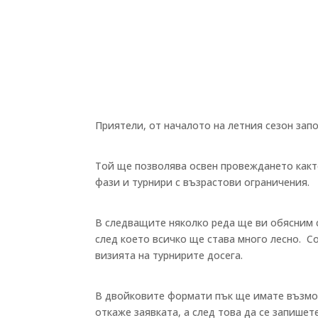
Приятели, от началото на летния сезон зап
Той ще позволява освен провеждането както
фази и турнири с възрастови ограничения.
В следващите няколко реда ще ви обясним с
след което всичко ще става много лесно. С
визията на турнирите досега.
В двойковите формати пък ще имате възмо
откаже заявката, а след това да се запишет