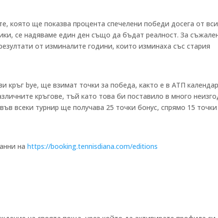
те, която ще показва процента спечелени победи досега от вс
ики, се надяваме един ден също да бъдат реалност. За съжале
резултати от изминалите години, които изминаха със стария
ви кръг bye, ще взимат точки за победа, както е в АТП календар
азличните кръгове, тъй като това би поставило в много неизго
ъв всеки турнир ще получава 25 точки бонус, спрямо 15 точки
данни на
https://booking.tennisdiana.com/editions