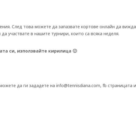
нения. След това можете да запазвате кортове онлайн да вижд
 да участвате в нашите турнири, които са всяка неделя.
ата си, използвайте кирилица 🙂
ожете да ги зададете на info@tennisdiana.com, fb страницата 