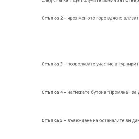
След стъпка 1 ще получите имейл за потвър
Стъпка 2
– чрез менюто горе вдясно влизат
Стъпка 3
– позволявате участие в турнири
Стъпка 4 –
натискате бутона “Промяна”, за
Стъпка 5
– въвеждане на останалите ви да