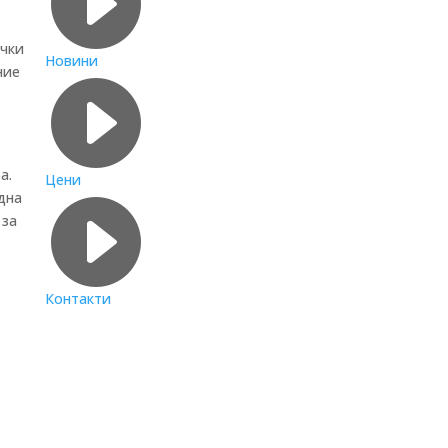

ички
Новини
ние

а.
Цени
дна

 за
Контакти