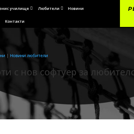
енис училище
Любители
Новини
Р


я
Контакти
ни
|
Новини любители
оти с нов софтуер за любител