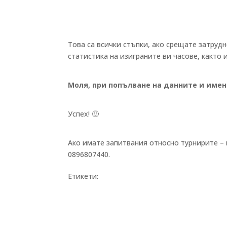
Това са всички стъпки, ако срещате затруд
статистика на изиграните ви часове, както и
Моля, при попълване на данните и имен
Успех! 🙂
Ако имате запитвания относно турнирите – м
0896807440.
Етикети: