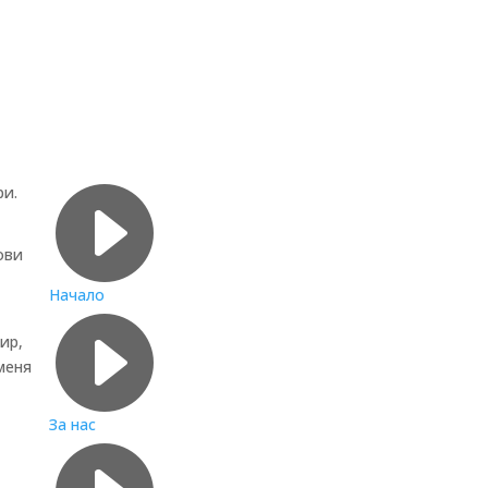
Бързи връзки

ри.
ови
Начало

ир,
меня
За нас