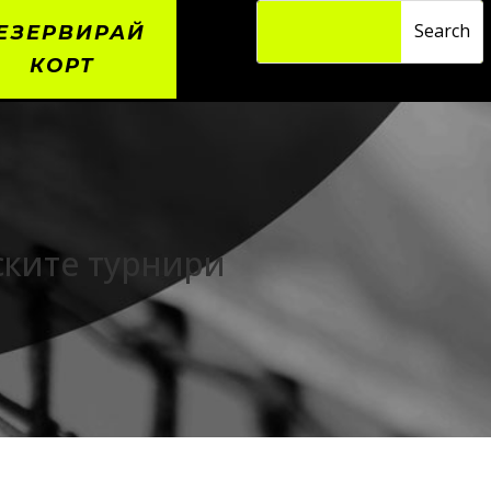
ЕЗЕРВИРАЙ
КОРТ
ските турнири