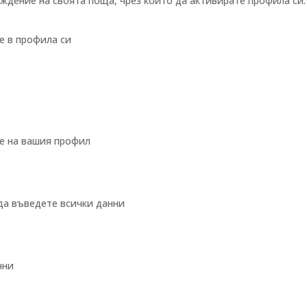
ждение на своята поща, чрез който да активирате профила си.
е в профила си
те на вашия профил
 да въведете всички данни
нни