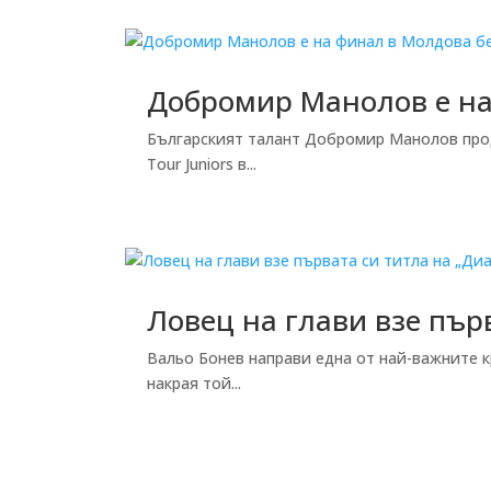
Добромир Манолов е на 
Българският талант Добромир Манолов продъ
Tour Juniors в...
Ловец на глави взе пър
Вальо Бонев направи една от най-важните к
накрая той...