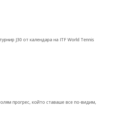
нир J30 от календара на ITF World Tennis
голям прогрес, който ставаше все по-видим,