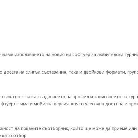
очваме използването на новия ни софтуер за любителски турни
 досега на сингъл състезания, така и двойкови формати, груп
тъпка по стъпка създаването на профил и записването за турн
офтуерът има и мобилна версия, която улеснява достъпа и про
жност да поканите съотборник, който ще може да приеме или
е като отбор.