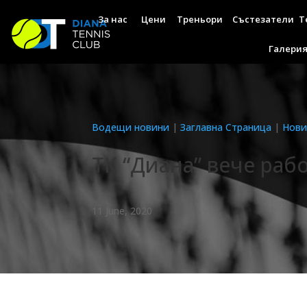
За нас
Цени
Треньори
Състезатели
Т
Галери
Водещи новини
|
Заглавна Страница
|
Нови
ТК “Диана” вече раб
11 June, 2020