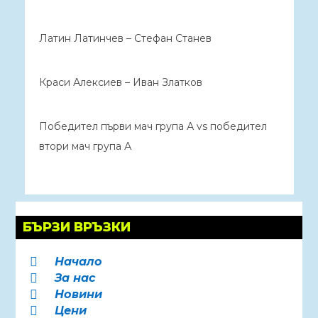
Латин Латинчев – Стефан Станев
Краси Алексиев – Иван Златков
Победител първи мач група А vs победител
втори мач група А
БЪРЗИ ВРЪЗКИ
Начало

За нас

Новини

Цени
