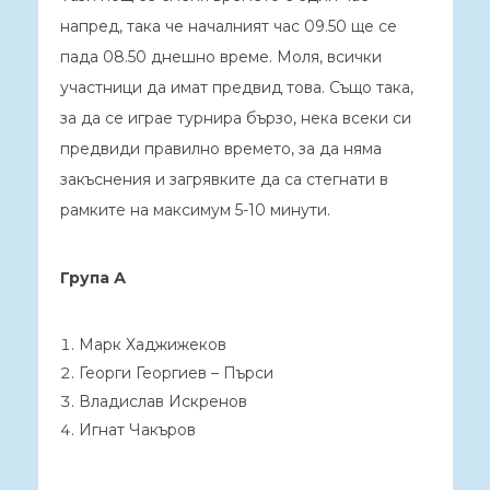
напред, така че началният час 09.50 ще се
пада 08.50 днешно време. Моля, всички
участници да имат предвид това. Също така,
за да се играе турнира бързо, нека всеки си
предвиди правилно времето, за да няма
закъснения и загрявките да са стегнати в
рамките на максимум 5-10 минути.
Група А
Марк Хаджижеков
Георги Георгиев – Пърси
Владислав Искренов
Игнат Чакъров