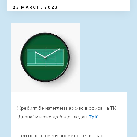
25 MARCH, 2023
Жребият бе изтеглен на живо в офиса на ТК
“Диана” и може да бъде гледан
ТУК
.
Тази нощ се сменя времето с един час