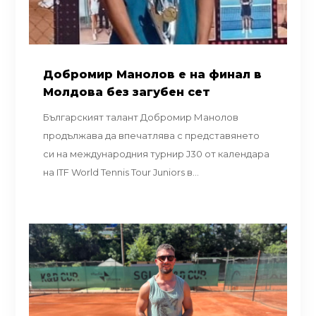
Добромир Манолов е на финал в
Молдова без загубен сет
Българският талант Добромир Манолов
продължава да впечатлява с представянето
си на международния турнир J30 от календара
на ITF World Tennis Tour Juniors в...