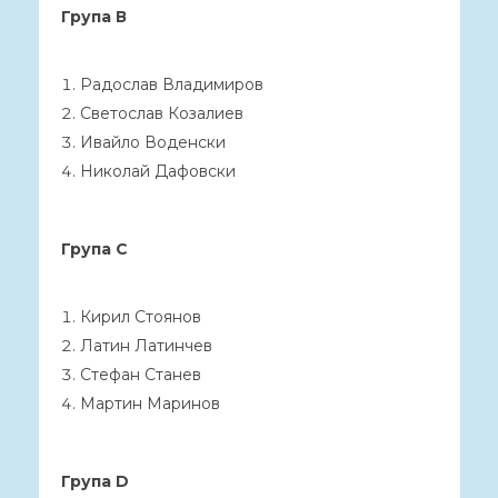
Група В
Радослав Владимиров
Светослав Козалиев
Ивайло Воденски
Николай Дафовски
Група С
Кирил Стоянов
Латин Латинчев
Стефан Станев
Мартин Маринов
Група D