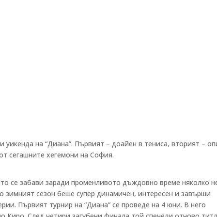
 уикенда на “Диана”. Първият – доайен в тениса, вторият – оп
 от сегашните хегемони на София.
ойто се забави заради променливото дъждовно време няколко н
то зимният сезон беше супер динамичен, интересен и завърши
рии. Първият турнир на “Диана” се проведе на 4 юни. В него
о Киро. След четири загубени финала той спечели отново тит