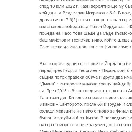
след 10 юли 2022 г. Тази вероятно ще му бъ
кой да е, а Владислав Искренов с 6-0. В по
драматично 7-6(5) своя отскоро станал се
взе знакова победа над Павел Йорданов – Ж
победа на Пако това щеше да бъде възможн
баш майстор и техничар Киро, който щеше д
Пако щеше да има нов шанс за финал само 
Във втория турнир от сериите Йорданов бе п
парад през Георги Георгиев – Пърси, който 
същия поток правеха обаче и други две име
“Диана” с интересни мачове срещу най-добр
си. През 2018 г. бе последният път, когато 
Та в този ден Китов се справи първо със з
Иванов – Санторото, после би в труден и с
охлади мераците на Пако отново за финал 
бушон и загуби 4-6 от Китов. В последния 
вятър по морето и не е загубил достатъчно 
Миро Мирославов, бегачът Ники Дафовски и