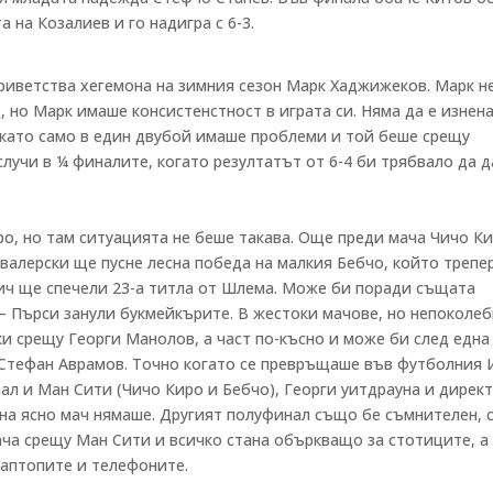
а на Козалиев и го надигра с 6-3.
приветства хегемона на зимния сезон Марк Хаджижеков. Марк н
, но Марк имаше консистенстност в играта си. Няма да е изнен
 като само в един двубой имаше проблеми и той беше срещу
случи в ¼ финалите, когато резултатът от 6-4 би трябвало да 
ро, но там ситуацията не беше такава. Още преди мача Чичо К
кавалерски ще пусне лесна победа на малкия Бебчо, който треп
ич ще спечели 23-а титла от Шлема. Може би поради същата
в – Пърси занули букмейкърите. В жестоки мачове, но непоколе
ки срещу Георги Манолов, а част по-късно и може би след една
щу Стефан Аврамов. Точно когато се превръщаше във футболния 
еал и Ман Сити (Чичо Киро и Бебчо), Георги уитдрауна и дирек
ана ясно мач нямаше. Другият полуфинал също бе съмнителен, 
ача срещу Ман Сити и всичко стана объркващо за стотиците, 
лаптопите и телефоните.