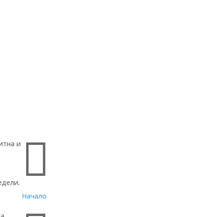
Бързи връзки

итна и
едели.
Начало
ла