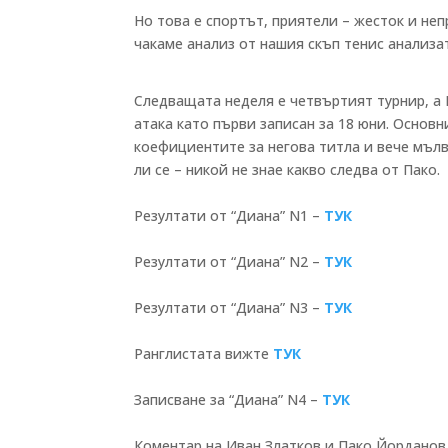
Но това е спортът, приятели – жесток и не
чакаме анализ от нашия скъп тенис анализа
Следващата неделя е четвъртият турнир, а 
атака като първи записан за 18 юни. Основ
коефициентите за негова титла и вече мълв
ли се – никой не знае какво следва от Пако
Резултати от “Диана” N1 –
ТУК
Резултати от “Диана” N2 –
ТУК
Резултати от “Диана” N3 –
ТУК
Ранглистата вижте
ТУК
Записване за “Диана” N4 –
ТУК
Коментар на Иван Златков и Пако Йорданов