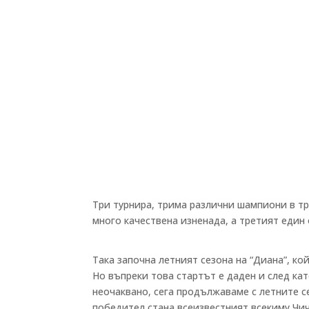
Три турнира, трима различни шампиони в три
много качествена изненада, а третият един
Така започна летният сезона на “Диана”, к
Но въпреки това стартът е даден и след ка
неочаквано, сега продължаваме с летните се
победител стана всеизвестният всекиму Чич