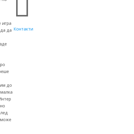

е игра
Контакти
ада да
даде
иро
ереше
бим до
 малка
Интер
тно
след
а може