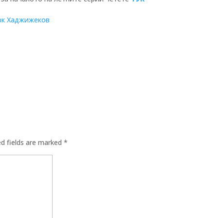
рк Хаджижеков
ed fields are marked
*