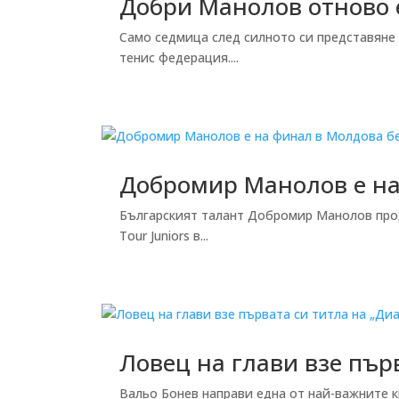
Добри Манолов отново е
Само седмица след силното си представяне
тенис федерация....
Добромир Манолов е на 
Българският талант Добромир Манолов продъ
Tour Juniors в...
Ловец на глави взе пър
Вальо Бонев направи една от най-важните к