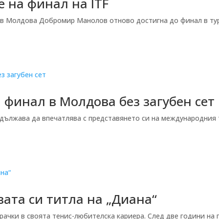
 на финал на ITF
 в Молдова Добромир Манолов отново достигна до финал в ту
финал в Молдова без загубен сет
лжава да впечатлява с представянето си на международния тур
вата си титла на „Диана“
рачки в своята тенис-любителска кариера. След две години на 