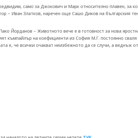
предвидим, само за Джокович и Марк относително плавен, за к
тор – Иван Златков, наречен още Сашо Диков на българския те
Пако Йорданов – Животното вече е в готовност за нова яростн
ният къмпайлър на коефициенти из София М.Г. постоянно сваля
ата е, че всички очакват неизбежното да се случи, а веднъж о
.
 за началото на летните серии четете
ТУК