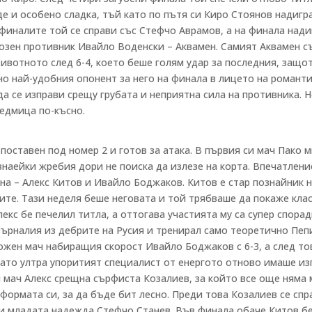
де и особено сладка, тъй като по пътя си Киро Стоянов надигр
луфиналите той се справи със Стефчо Аврамов, а на финала нади
риозен противник Ивайло Воденски – Аквамен. Самият Аквамен 
ивотното след 6-4, което беше голям удар за последния, защо
о най-удобния опонент за него на финала в лицето на романт
а се изправи срещу грубата и неприятна сила на противника. Н
седмица по-късно.
оставен под номер 2 и готов за атака. В първия си мач Пако м
знаейки жребия дори не поиска да излезе на корта. Впечатлени
на – Алекс Китов и Ивайло Боджаков. Китов е стар познайник 
ите. Тази неделя беше неговата и той трябваше да покаже кла
Алекс бе печелил титла, а оттогава участията му са супер спора
авърналия из дебрите на Русия и тренирал само теоретично Пеп
ложен мач набиращия скорост Ивайло Боджаков с 6-3, а след то
като ултра упоритият специалист от енергото отново имаше из
си мач Алекс срещна сърфиста Козалиев, за който все още няма
формата си, за да бъде бит лесно. Преди това Козалиев се спр
 младата надежда Стефчо Станев. Във финала обаче Китов бе