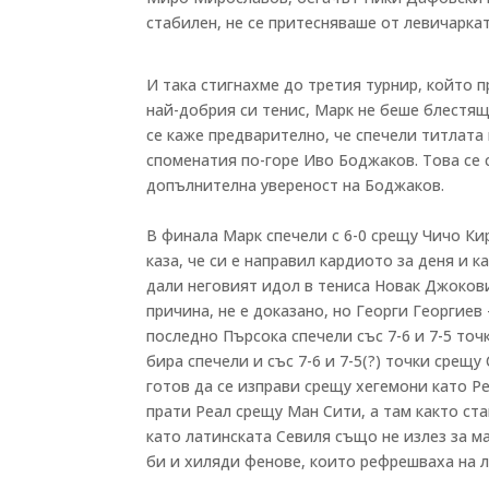
стабилен, не се притесняваше от левичаркат
И така стигнахме до третия турнир, който 
най-добрия си тенис, Марк не беше блестящ
се каже предварително, че спечели титлата
споменатия по-горе Иво Боджаков. Това се 
допълнителна увереност на Боджаков.
В финала Марк спечели с 6-0 срещу Чичо Ки
каза, че си е направил кардиото за деня и 
дали неговият идол в тениса Новак Джоков
причина, не е доказано, но Георги Георгие
последно Пърсока спечели със 7-6 и 7-5 точ
бира спечели и със 7-6 и 7-5(?) точки сре
готов да се изправи срещу хегемони като Р
прати Реал срещу Ман Сити, а там както ст
като латинската Севиля също не излез за м
би и хиляди фенове, които рефрешваха на 