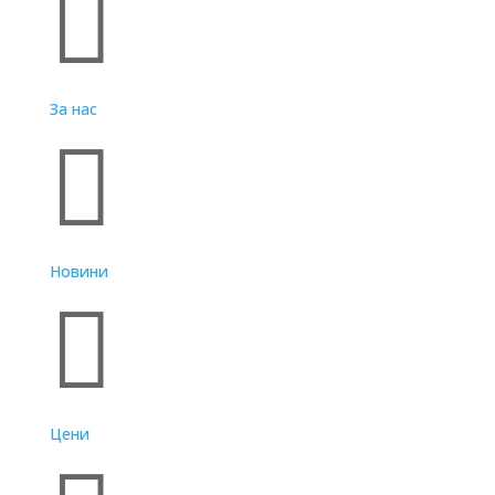

За нас

Новини

Цени