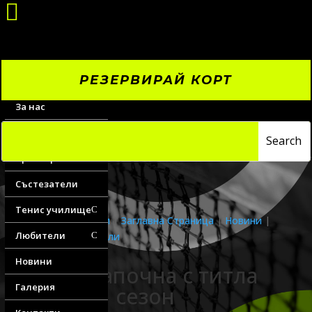

РЕЗЕРВИРАЙ КОРТ
За нас
Цени
Треньори
Състезатели
Тенис училище
C
Водещи новини
|
Заглавна Страница
|
Новини
|
Любители
Новини любители
C
Новини
Марк започна с титла
Галерия
зимния сезон