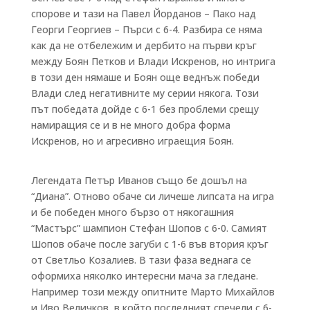
спорове и тази на Павел Йорданов – Пако над
Георги Георгиев – Пърси с 6-4. Разбира се няма
как да не отбележим и дербито на първи кръг
между Боян Петков и Влади Искренов, но интрига
в този ден нямаше и Боян още веднъж победи
Влади след негативните му серии някога. Този
път победата дойде с 6-1 без проблеми срещу
намиращия се и в не много добра форма
Искренов, но и агресивно играещия Боян.
Легендата Петър Иванов също бе дошъл на
“Диана”. Отново обаче си личеше липсата на игра
и бе победен много бързо от някогашния
“Мастърс” шампион Стефан Шопов с 6-0. Самият
Шопов обаче после загуби с 1-6 във втория кръг
от Светльо Козалиев. В тази фаза веднага се
оформиха няколко интересни мача за гледане.
Например този между опитните Марто Михайлов
и Иво Величков, в който последният спечели с 6-