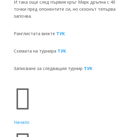
И така още след първия кръг Марк дръпна с 40
точки пред опонентите си, но сезонът тепърва
започва.
Ранглистата вижте
ТУК
Схемата на турнира
ТУК
Записване за следващия турнир
ТУК
Бързи връзки

Начало