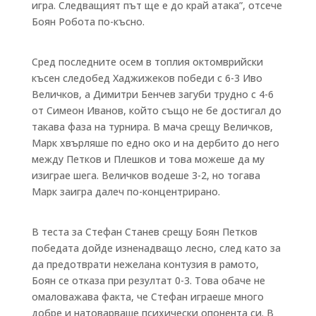
игра. Следващият път ще е до край атака”, отсече
Боян Робота по-късно.
Сред последните осем в топлия октомврийски
късен следобед Хаджижеков победи с 6-3 Иво
Величков, а Димитри Бенчев загуби трудно с 4-6
от Симеон Иванов, който също не бе достигал до
такава фаза на турнира. В мача срещу Величков,
Марк хвърляше по едно око и на дербито до него
между Петков и Плешков и това можеше да му
изиграе шега. Величков водеше 3-2, но тогава
Марк заигра далеч по-концентрирано.
В теста за Стефан Станев срещу Боян Петков
победата дойде изненадващо лесно, след като за
да предотврати нежелана контузия в рамото,
Боян се отказа при резултат 0-3. Това обаче не
омаловажава факта, че Стефан играеше много
добре и натоварваше психически опонента си. В