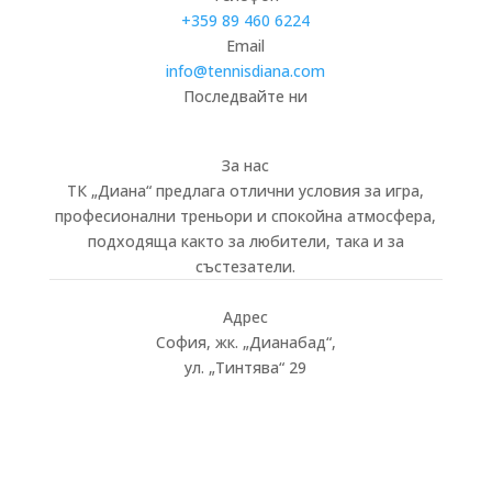
+359 89 460 6224­
Email
info@tennisdiana.com
Последвайте ни
За нас
ТК „Диана“ предлага отлични условия за игра,
професионални треньори и спокойна атмосфера,
подходяща както за любители, така и за
състезатели.
Адрес
София, жк.
„
Дианабад
“
,
ул.
„
Тинтява
“
29