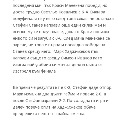
последния мач пък Краси Манекена победи, но
доста трудно Светльо Козалиев с 6-4. Сили за
полуфиналите у него след това сякаш не останаха.
Стефан Станев направи още един силен мач и
всичко му се получаваше, докато Краси понижи
нивото си и загуби с 0-6. След мача Манекена се
зарече, че това е първа и последна победа на
Станев срещу него. Марк Хаджижеков пък
направи същото срещу Симеон Иванов като
изигра най-добрия си мач за деня и също се
изстреля към финала.
Въпреки че резултатът е 6-2, Стефан даде отпор.
Марк измъкна два дълги гейма и повече 2-0, а
после Стефан изравни 2-2. По-солидната игра и
далеч повече опит на Хаджижеков обаче
предрешиха нещат в крайна сметка.