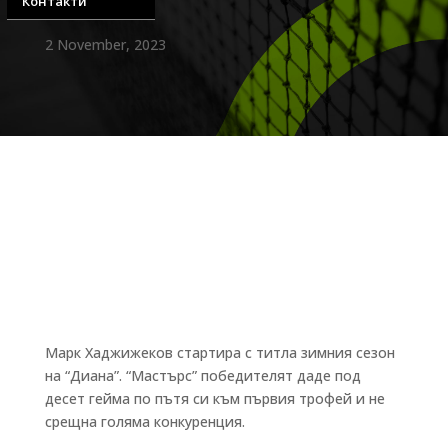
Контакти
2 November, 2023
Марк Хаджижеков стартира с титла зимния сезон
на “Диана”. “Мастърс” победителят даде под
десет гейма по пътя си към първия трофей и не
срещна голяма конкуренция.