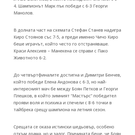
4. Шампионът Марк пък победи с 6-3 Георги
Манолов.
В долната част на схемата Стефан Станев надигра
Киро Стоянов със 7-5, а преди именно Чичо Киро
беше играчът, който често го отстраняваше.
Краси Алексиев – Манекена се справи с Пако
Животното 6-2.
До четвъртфиналите достигна и Димитри Бенчев,
който победи Елена Андонова с 6-3, но най-
интересният мач бе между Боян Петков и Георги
Плешков, в който зимният “Мастърс” победител
прояви воля и психика и спечели с 8-6 точки в
тайбрека срещу шампиона на летния сезон.
Срещата се оказа истински шедьовър, особено
откъм драма, но и залог. Причината беше, че Боян