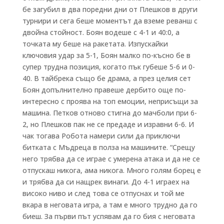
бе загубил в два поредни дни от Плешков в други
турнири и сега беше моментът да вземе реванш с
двойна стойност. Боян водеше с 4-1 и 40:0, а
точката му беше на ракетата. Изпускайки
ключовия удар за 5-1, Боян малко по-късно бе в
супер трудна позиция, когато пък губеше 5-6 и 0-
40. В тайбрека също бе драма, а през целия сет
Боян допълнително правеше дербито още по-
интересно с проява на топ емоции, неприсъщи за
машина. Петков отново стигна до мачболи при 6-
2, но Плешков пак не се предаде и изравни 6-6. И
чак тогава Робота намери сили да приключи
битката с Мъдреца в полза на машините. “Срещу
него трябва да се играе с умерена атака и да не се
отпускаш никога, ама никога. Много голям борец е
и трябва да си нащрек винаги. До 4-1 играех на
високо ниво и след това се отпуснах и той ме
вкара в неговата игра, а там е много трудно да го
биеш. За първи път успявам да го бия с неговата