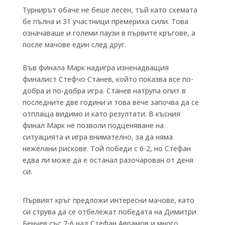
Турнирът обаче не беше лесен, тъй като схемата
бе пълна и 31 участници премериха сили. Това
означаваше и големи паузи в първите кръгове, а
после мачове един след друг.
Във финала Марк надигра изненадващия
финалист Стефчо Станев, който показва все по-
добра и по-добра игра. Станев натрупа опит в
последните две години и това вече започва да се
отплаща видимо и като резултати. В късния
финал Марк не позволи подценяване на
ситуацията и игра внимателно, за да няма
нежелани рискове. Той победи с 6-2, но Стефан
едва ли може да е останал разочарован от деня
си.
Първият кръг предложи интересни мачове, като
си струва да се отбележат победата на Димитри
Бенчев със 7-6 над Стефан Аврамов и много