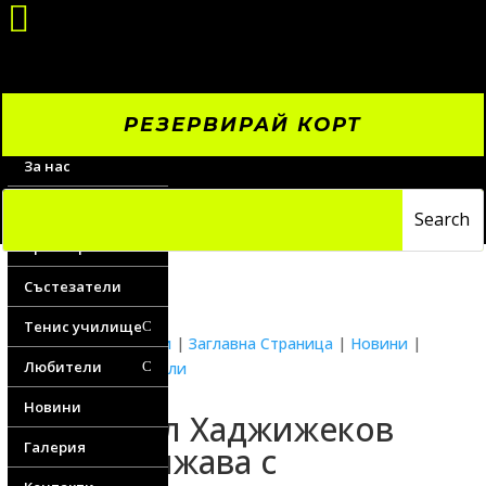

РЕЗЕРВИРАЙ КОРТ
За нас
Цени
Треньори
Състезатели
Тенис училище
C
Водещи новини
|
Заглавна Страница
|
Новини
|
Любители
Новини любители
C
Новини
Генерал Хаджижеков
Галерия
продължава с