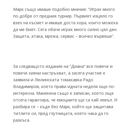
Марк също имаше подобно мнение: “Играх много
по-добре от предния турнир. Първият изцяло го
взех на късмет и имаше доста хора, които можеха
да ме бият. Сега обаче играх много силно цял ден.
Защита, атака, мрежа, сервис – всичко вървеше”.
За следващото издание на “Диана” все повече и
повече хиени настръхват, а засега участие е
заявила и Люлинската томахавка Радо
Владимиров, което прави идната неделя още по-
интересна. Манекена също е записан, което още
отсега гарантира, че емоциите ще са хай левъл. И
разбира се – къде без Марк, който ще защитава
титлите си, пред глутницата, която чака да го
разкъса.