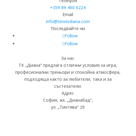
Телефон
+359 89 460 6224­
Email
info@tennisdiana.com
Последвайте ни
Follow
Follow
За нас
ТК „Диана“ предлага отлични условия за игра,
професионални треньори и спокойна атмосфера,
подходяща както за любители, така и за
състезатели.
Адрес
София, жк.
„
Дианабад
“
,
ул.
„
Тинтява
“
29