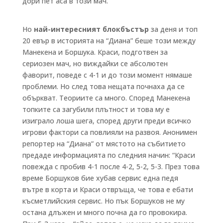
дори пет аса в този мач.
Но
най-интересният блокбъстър
за деня и топ
20 евър в историята на “Диана” беше този между
Манекена и Боршука. Краси, подготвен за
сериозен мач, но виждайки се абсолютен
фаворит, поведе с 4-1 и до този момент нямаше
проблеми. Но след това нещата почнаха да се
объркват. Теориите са много. Според Манекена
топките са загубили плътност и това му е
изиграло лоша шега, според други преди всичко
игрови фактори са повлияли на развоя. Анонимен
репортер на “Диана” от мястото на събитието
предаде информацията по следния начин: “Краси
повежда с пробив 4-1 после 4-2, 5-2, 5-3. През това
време Боршуков бие хубав сервис една педя
вътре в корта и Краси отвръща, че това е ебати
късметлийския сервис. Но пък Боршуков не му
остана длъжен и много почна да го провокира.