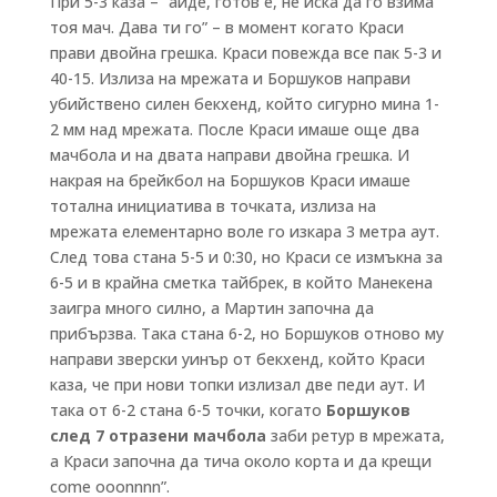
При 5-3 каза – “айде, готов е, не иска да го взима
тоя мач. Дава ти го” – в момент когато Краси
прави двойна грешка. Краси повежда все пак 5-3 и
40-15. Излиза на мрежата и Боршуков направи
убийствено силен бекхенд, който сигурно мина 1-
2 мм над мрежата. После Краси имаше още два
мачбола и на двата направи двойна грешка. И
накрая на брейкбол на Боршуков Краси имаше
тотална инициатива в точката, излиза на
мрежата елементарно воле го изкара 3 метра аут.
След това стана 5-5 и 0:30, но Краси се измъкна за
6-5 и в крайна сметка тайбрек, в който Манекена
заигра много силно, а Мартин започна да
прибързва. Така стана 6-2, но Боршуков отново му
направи зверски уинър от бекхенд, който Краси
каза, че при нови топки излизал две педи аут. И
така от 6-2 стана 6-5 точки, когато
Боршуков
след 7 отразени мачбола
заби ретур в мрежата,
а Краси започна да тича около корта и да крещи
come ooonnnn”.