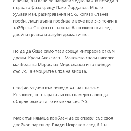
е вечна, а и вече бе направил една важна победа в
първата фаза срещу Пако Йорданов. Много
хубава мач, разигравания и 5-5, когато Станев
проби, Лаци върна пробива и вече при 5-5 точки в
тайбрека Стефчо се разколеба психически след
двойна грешка и загуби драматично.
Но де да беше само тази среща интересна откъм
драми. Краси Алексиев – Манекена спаси няколко
мачбола на Мирослав Мирославов и го победи
със 7-5, а емоциите бяха на висота.
Стефчо Узунов пък поведе 4-0 на Светльо
Козалиев, но старата лисица намери начин да
обърне развоя и го измъкна със 7-6.
Марк пък нямаше проблем да се справи със своя
двойков партньор Влади Искренов след 6-1 и