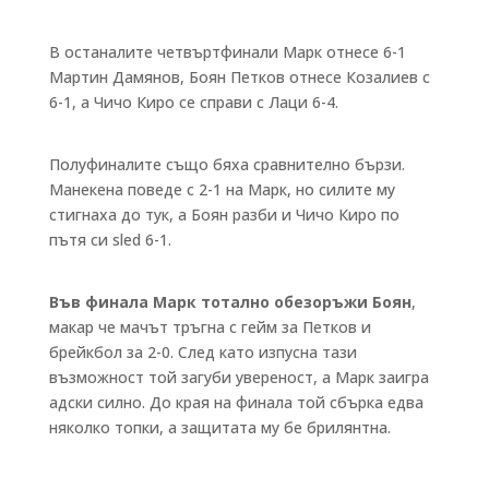
В останалите четвъртфинали Марк отнесе 6-1
Мартин Дамянов, Боян Петков отнесе Козалиев с
6-1, а Чичо Киро се справи с Лаци 6-4.
Полуфиналите също бяха сравнително бързи.
Манекена поведе с 2-1 на Марк, но силите му
стигнаха до тук, а Боян разби и Чичо Киро по
пътя си sled 6-1.
Във финала Марк тотално обезоръжи Боян
,
макар че мачът тръгна с гейм за Петков и
брейкбол за 2-0. След като изпусна тази
възможност той загуби увереност, а Марк заигра
адски силно. До края на финала той сбърка едва
няколко топки, а защитата му бе брилянтна.