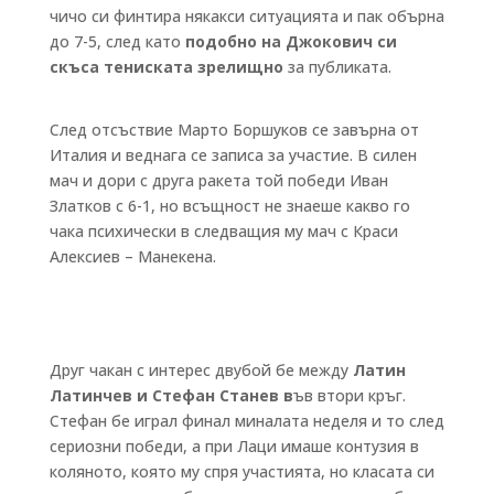
чичо си финтира някакси ситуацията и пак обърна
до 7-5, след като
подобно на Джокович си
скъса тениската зрелищно
за публиката.
След отсъствие Марто Боршуков се завърна от
Италия и веднага се записа за участие. В силен
мач и дори с друга ракета той победи Иван
Златков с 6-1, но всъщност не знаеше какво го
чака психически в следващия му мач с Краси
Алексиев – Манекена.
Друг чакан с интерес двубой бе между
Латин
Латинчев и Стефан Станев в
ъв втори кръг.
Стефан бе играл финал миналата неделя и то след
сериозни победи, а при Лаци имаше контузия в
коляното, която му спря участията, но класата си