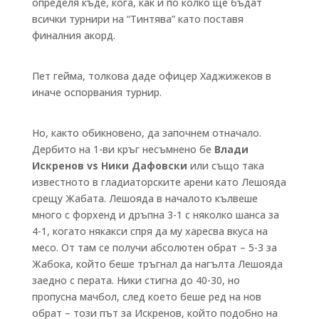
определя къде, кога, как и по колко ще бъдат
всички турнири на “Тинтява” като поставя
финалния акорд.
Пет гейма, толкова даде офицер Хаджижеков в
иначе оспорвания турнир.
Но, както обикновено, да започнем отначало.
Дербито на 1-ви кръг несъмнено бе
Влади
Искренов vs Ники Дафовски
или също така
известното в гладиаторските арени като Лешояда
срещу Жабата. Лешояда в началото кълвеше
много с форхенд и дръпна 3-1 с няколко шанса за
4-1, когато някакси спря да му харесва вкуса на
месо. От там се получи абсолютен обрат – 5-3 за
Жабока, който беше тръгнал да нагълта Лешояда
заедно с перата. Ники стигна до 40-30, но
пропусна мачбол, след което беше ред на нов
обрат – този път за Искренов, който подобно на