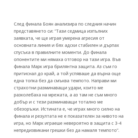
След финала Боян анализира по следния начин
представянето си: “Тази седмица изпълних
заявката, че ще играя умерена агресия от
основната линия и бях адски стабилен и дърпах
спусъка в правилните моменти. До финала
опонентите ми нямаха отговор на тази игра. Във
финала Марк игра брилянтна защита. Аз съм го
притиснал до край, а той успяваше да върна още
една топка без да смъква темпото. Направи ми
страхотни разминаващи удари, които ме
разколебаха на мрежата, а аз там не съм много
добър и с тези разминаващи тотално ме
обезоръжи. Истината е, че играх много силно на
финала и резултата не е показателен за нивото на
игра, но Марк играеше невероятно в защита с 3-4
непредизвикани грешки без да намаля темпото”.