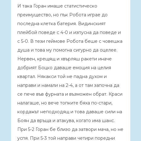
И така Горан имаше статистическо
преимущество, но пък Робота играе до
последна клетка батерия. Видинският
плейбой поведе с 4-0 и изпусна да поведе и
с 5-0. В тези геймове Робота беше с човешка
душа и това му помогна сигурно да оцелее.
Нервен, крещящ и хвърляш ракети иначе
добрият Боцко даваше емоция на целия
квартал. Някакси той не падна духом и
направи и намали на 2-4, а от там започна да
се пече във фурната и възможен обрат. Краси
налагаше, но вече топките бяха по-стари,
кордажът неподходящ и това даваше сили на
Боян да връща и атакува, когато има шанс.
При 5-2 Горан бе близо да затвори мача, но не
успя. При 5-3 той направи четири поредни