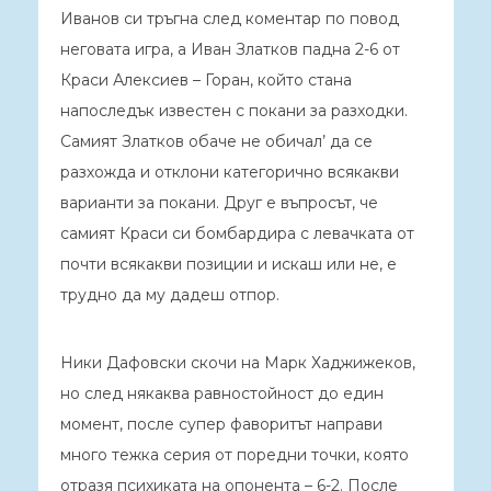
Иванов си тръгна след коментар по повод
неговата игра, а Иван Златков падна 2-6 от
Краси Алексиев – Горан, който стана
напоследък известен с покани за разходки.
Самият Златков обаче не обичал’ да се
разхожда и отклони категорично всякакви
варианти за покани. Друг е въпросът, че
самият Краси си бомбардира с левачката от
почти всякакви позиции и искаш или не, е
трудно да му дадеш отпор.
Ники Дафовски скочи на Марк Хаджижеков,
но след някаква равностойност до един
момент, после супер фаворитът направи
много тежка серия от поредни точки, която
отразя психиката на опонента – 6-2. После