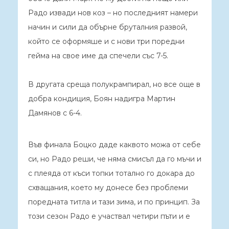
Радо извади нов коз – но последният намери
начин и сили да обърне бруталния развой,
който се оформяше и с нови три поредни
гейма на свое име да спечели със 7-5.
В другата среща полукрампирал, но все още в
добра кондиция, Боян надигра Мартин
Дамянов с 6-4.
Във финала Боцко даде каквото можа от себе
си, но Радо реши, че няма смисъл да го мъчи и
с плеяда от къси топки тотално го докара до
схващания, което му донесе без проблеми
поредната титла и тази зима, и по принцип. За
този сезон Радо е участвал четири пъти и е