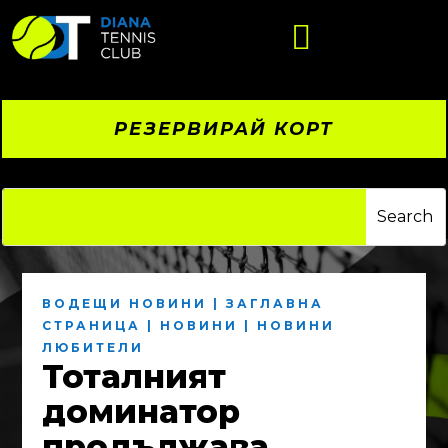

РЕЗЕРВИРАЙ КОРТ
ВОДЕЩИ НОВИНИ
|
ЗАГЛАВНА
СТРАНИЦА
|
НОВИНИ
|
НОВИНИ
ЛЮБИТЕЛИ
Тоталният
доминатор
продължава