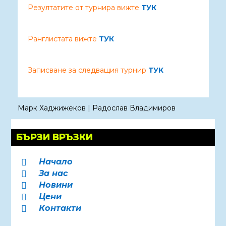
Резултатите от турнира вижте
ТУК
Ранглистата вижте
ТУК
Записване за следващия турнир
ТУК
Марк Хаджижеков
|
Радослав Владимиров
БЪРЗИ ВРЪЗКИ
Начало

За нас

Новини

Цени

Контакти
