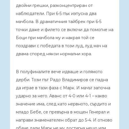
двойни грешки, разконцентриран от
наблюдатели. При 6-5 пък изпусна два
мачбола. В драматичния тайбрек при 6-5
точки даже и филето се включи да помогне на
Боци при мачбола му и накрая той се
поздрави с победата в този луд, луд мач на
двама според някои нормални хора.
В полуфиналите вече идваше и голямото
дерби. Този път Радо Владимиров се падна
да играе в тази фаза с Марк. И мачът започна
ударно за него. Аванс от 4-0 или 4-1 – какво
значение има, след като нервното, сърдито и
младо Бебе, се превърна в мощен Генерал и
направи знаменателен обрат до 5-4. И отново
обаче дали Марк не му достигна нещо или