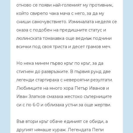
отново се появи най-големият му противник,
който свирепо чака мача с него, за да му
сниши самочувствието. Изминалата неделя се
оказа с подобен на предишните статус и
люлинската томахавка още веднъж подчини
всички под своя триста и десет грамов меч.
Но нека минем първо кръг по кръг, за да
стигнем до развръзките. В първия рунд две
легенди стартираха с невероятни резултати.
Любимците на много хора Петър Иванов и
Иван Златков смазаха жестоко съперниците
си с по 6-0 и облизаха устни за още жертви.
Във втори кръг обаче единият се обиди, а
другият нямаше кураж. Легендата Пепи