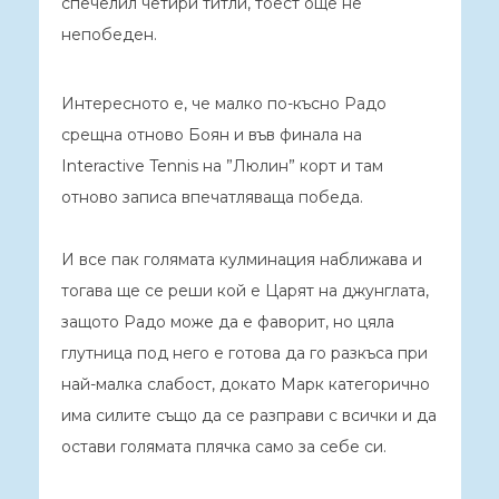
спечелил четири титли, тоест още не
непобеден.
Интересното е, че малко по-късно Радо
срещна отново Боян и във финала на
Interactive Tennis на ”Люлин” корт и там
отново записа впечатляваща победа.
И все пак голямата кулминация наближава и
тогава ще се реши кой е Царят на джунглата,
защото Радо може да е фаворит, но цяла
глутница под него е готова да го разкъса при
най-малка слабост, докато Марк категорично
има силите също да се разправи с всички и да
остави голямата плячка само за себе си.