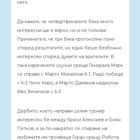
него.
Да кажем, че четвъртфиналите бяха много
интересни ще е вярно, но и не толкова.
Причината е, че три бяха протоколни поне
според резултатите, но един беше безбожно
интересен според думите на зрителите. В
така наречените скучни срещи Генерала Марк
се справи с Марто Михайлов 6-1, Радо победи
с 6-2 Чичо Киро, а Марто Дамянов надмогна
Иво Величков с 6-3.
Дербито, което направи целия турнир
интересен, бе между Краси Алексиев и Боян
Петков, а за по-накратко се спираме на
любимите им прозвища Горан срещу Робота.