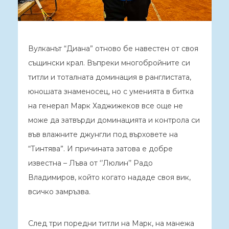
Вулканът “Диана” отново бе навестен от своя
същински крал. Въпреки многобройните си
титли и тоталната доминация в ранглистата,
юношата знаменосец, но с уменията в битка
на генерал Марк Хаджижеков все още не
може да затвърди доминацията и контрола си
във влажните джунгли под върховете на
“Тинтява”. И причината затова е добре
известна – Лъва от ‘’Люлин’’ Радо
Владимиров, който когато нададе своя вик,
всичко замръзва.
След три поредни титли на Марк, на манежа