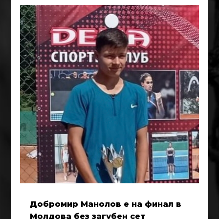
Добромир Манолов е на финал в
Молдова без загубен сет