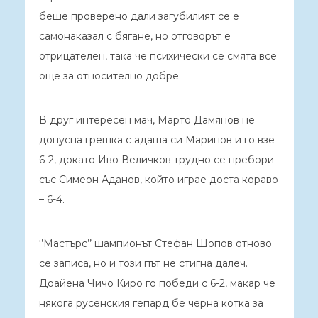
беше проверено дали загубилият се е
самонаказал с бягане, но отговорът е
отрицателен, така че психически се смята все
още за относително добре.
В друг интересен мач, Марто Дамянов не
допусна грешка с адаша си Маринов и го взе
6-2, докато Иво Величков трудно се пребори
със Симеон Аданов, който играе доста кораво
– 6-4.
‘’Мастърс’’ шампионът Стефан Шопов отново
се записа, но и този път не стигна далеч.
Доайена Чичо Киро го победи с 6-2, макар че
някога русенския гепард бе черна котка за