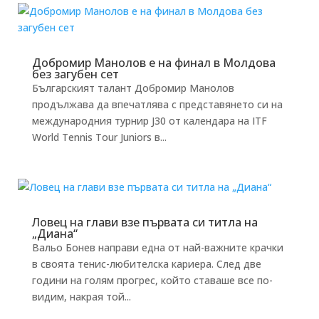
Добромир Манолов е на финал в Молдова
без загубен сет
Българският талант Добромир Манолов
продължава да впечатлява с представянето си на
международния турнир J30 от календара на ITF
World Tennis Tour Juniors в...
Ловец на глави взе първата си титла на
„Диана“
Вальо Бонев направи една от най-важните крачки
в своята тенис-любителска кариера. След две
години на голям прогрес, който ставаше все по-
видим, накрая той...