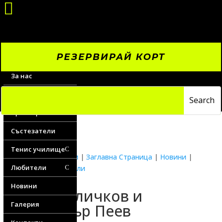

РЕЗЕРВИРАЙ КОРТ
За нас
Цени
Треньори
Състезатели
Тенис училище
C
Водещи новини
|
Заглавна Страница
|
Новини
|
Любители
Новини любители
C
Новини
Иво Величков и
Галерия
Димитър Пеев