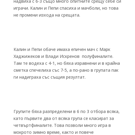
надвиха с 6-3 също много опитните срещу себе си
играчи. Калин и Пепи спасиха и мачболи, но това
не промени изхода на срещата.
Калин и Пепи обаче имаха епичен мач с Марк
Хаджижеков и Влади Искренов полуфиналите.
Там те водеха с 4-1, но бяха изравнени и в крайна
сметка спечелиха със 7-5, а по-рано в групата пак
ги надиграха със същия резултат.
Групите бяха разпределени в 6 по 3 отбора всяка,
като първите два от всяка група се класират за
четвъртфиналите. Това позволи много игра в
мокрото зимно време, както и повече