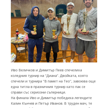
Иво Величков и Димитър Пеев спечелиха
коледния турнир на “Диана”. Двойката, която
спечели и турнира ‘’В памет на Тео’’, завоюва още
една титла в празничния турнир като пак се
справи със сериозни съперници.
На финала Иво и Димитър победиха легендите
Калин Кънчев и Петър Иванов. В труден мач, те