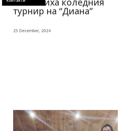
спечелиха коледния
Контакти
турнир на “Диана”
25 December, 2024