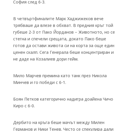
София след 6-3.
В четвъртфиналите Марк Хаджижеков вече
трябваше да влезе в обхват. В предния кръг той
губеше 2-3 от Пако Йорданов – Животното, но се
стегна и спечели срещата, докато Пако беше
готов да остави живота си на корта за още един
ценен скалп. Сега Генерала беше концентриран и
не даде на Козалиев дори гейм.
Мило Марчев премина като танк през Никола
Минчев и го победи с 6-1.
Боян Петков категорично надигра доайена Чичо
Киро с 6-0.
Дербито на кръга беше мачът между Милен
Германов и Ники Тенев. Често се спекулира дали