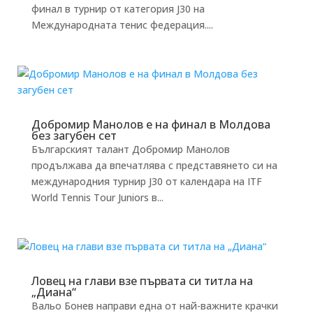
финал в турнир от категория J30 на
Международната тенис федерация....
Добромир Манолов е на финал в Молдова
без загубен сет
Българският талант Добромир Манолов
продължава да впечатлява с представянето си на
международния турнир J30 от календара на ITF
World Tennis Tour Juniors в...
Ловец на глави взе първата си титла на
„Диана“
Вальо Бонев направи една от най-важните крачки