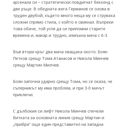
арсенала си – стратегически повдигнат бекхенд с
две ръце. В обедната жега Германов се озова в
труден двубой, където много неща му се струваха
сложни спрямо стила, с който е свикнал. Въпреки
това обаче, той успя да си припомни старите
времена и, макар и трудно, измъкна мача с 6-3.
Във втори кръг два мача хващаха окото: Боян
Петков срещу Тома Атанасов и Никола Минчев
срещу Мартин Милчев.
Боян започна ударно срещу Тома, но се оказа, че
съперникът му има проблем, и при 3-0 мачът
приключи.
С дълбокия си лифт Никола Минчев спечели
битката за основната линия срещу Мартин и
„прибра“ още един представител на западна