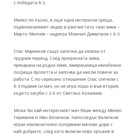
с победата 6-2.
Малко по-късно, в още една интересна среща,
първоначалният лидер в ранглистата тази зима –
Марто Милчев – надигра Момчил Димитров с 6-3.
Спас Маринков също започна да излиза от
трудния период. След прекрасната зима,
прекарана на родна земя, Американеца неизбежно
посреща пролетта и започва да мисли повече за
работа. С по-сериозно отношение Спас спечели с
6-3 първия си мач, но не игра лошо и във втория,
където загуби с 2-6 от Светльо Козалиев.
Може би най-интересният мач беше между Милен
Германов и Иво Величков. Напоследък Величков
играе изключително оспорвани мачове дори с
най-добрите, след като включи ново оръжие в