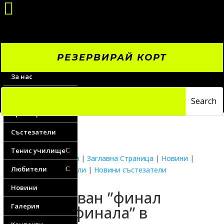

РЕЗЕРВИРАЙ КОРТ
За нас
Цени
Треньори
Състезатели
Тенис училище
C
Водещи новини
|
Заглавна Страница
|
Новини
|
Любители
Новини любители
|
Новини състезатели
C
Новини
Неочакван ”финал
Галерия
преди финала” в