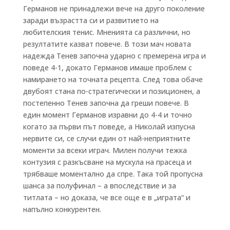
Германов не принадлежи вече на друго поколение
заради възрастта си и развитието на
любителския тенис. Мненията са различни, но
резултатите казват повече. В този мач новата
надежда Тенев започна ударно с премерена игра и
поведе 4-1, докато Германов имаше проблем с
намирането на точната рецепта. След това обаче
двубоят стана по-стратегически и позиционен, а
постепенно Тенев започна да греши повече. В
един момент Германов изравни до 4-4 и точно
когато за първи път поведе, а Николай изпусна
нервите си, се случи един от най-неприятните
моменти за всеки играч. Милен получи тежка
контузия с разкъсване на мускула на прасеца и
трябваше моментално да спре. Така той пропусна
шанса за полуфинал – а впоследствие и за
титлата – но доказа, че все още е в „играта“ и
напълно конкурентен.