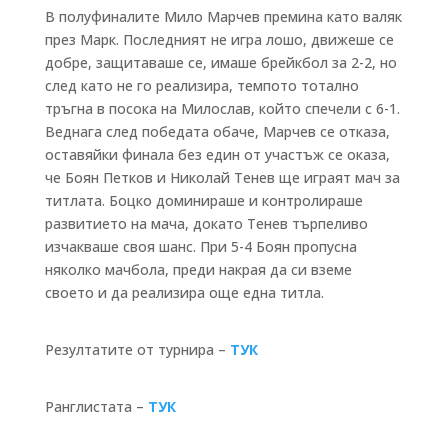
В полуфиналите Мило Марчев премина като валяк
през Марк. Последният не игра лошо, движеше се
добре, защитаваше се, имаше брейкбол за 2-2, но
след като не го реализира, темпото тотално
тръгна в посока на Милослав, който спечели с 6-1.
Веднага след победата обаче, Марчев се отказа,
оставяйки финала без един от участъж се оказа,
че Боян Петков и Николай Тенев ще играят мач за
титлата. Боцко доминираше и контролираше
развитието на мача, докато Тенев търпеливо
изчакваше своя шанс. При 5-4 Боян пропусна
няколко мачбола, преди накрая да си вземе
своето и да реализира още една титла.
Резултатите от турнира –
ТУК
Ранглистата –
ТУК