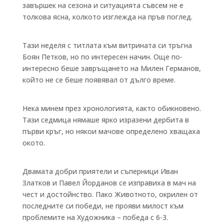
завършек на сезона и ситуацията съвсем не е
толкова ясна, колкото изглежда на пръв поглед.
Тази неделя с титлата към витрината си тръгна
Боян Петков, но по интересен начин. Още по-
интересно беше завръщането на Милен Германов,
който не се беше появявал от дълго време.
Нека минем през хронологията, както обикновено.
Тази седмица нямаше ярко изразени дербита в
първи кръг, но някои мачове определено хващаха
окото.
Двамата добри приятели и съперници Иван
Златков и Павел Йорданов се изправиха в мач на
чест и достойнство. Пако Животното, окрилен от
последните си победи, не прояви милост към
проблемите на Художника – победа с 6-3.