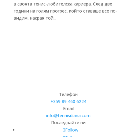
в своята тенис-любителска кариера. След две
години на голям прогрес, който ставаше все по-
видим, накрая той...
Телефон
+359 89 460 6224­
Email
info@tennisdiana.com
Последвайте ни
Follow