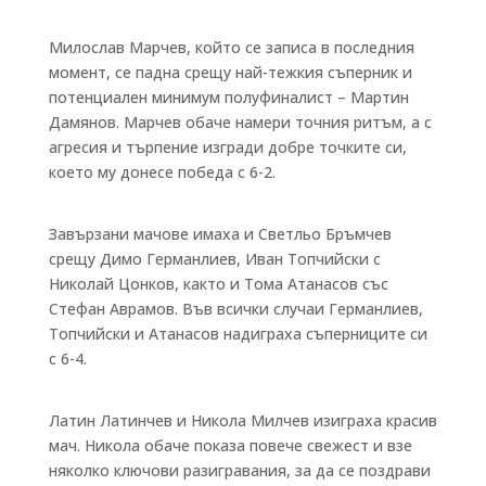
Милослав Марчев, който се записа в последния
момент, се падна срещу най-тежкия съперник и
потенциален минимум полуфиналист – Мартин
Дамянов. Марчев обаче намери точния ритъм, а с
агресия и търпение изгради добре точките си,
което му донесе победа с 6-2.
Завързани мачове имаха и Светльо Бръмчев
срещу Димо Германлиев, Иван Топчийски с
Николай Цонков, както и Тома Атанасов със
Стефан Аврамов. Във всички случаи Германлиев,
Топчийски и Атанасов надиграха съперниците си
с 6-4.
Латин Латинчев и Никола Милчев изиграха красив
мач. Никола обаче показа повече свежест и взе
няколко ключови разигравания, за да се поздрави