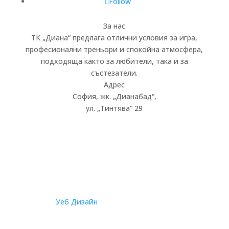
Follow
За нас
ТК „Диана“ предлага отлични условия за игра,
професионални треньори и спокойна атмосфера,
подходяща както за любители, така и за
състезатели.
Адрес
София, жк.
„
Дианабад
“
,
ул.
„
Тинтява
“
29
© 2026
Уеб Дизайн
от Staello | Всички права са
запазени