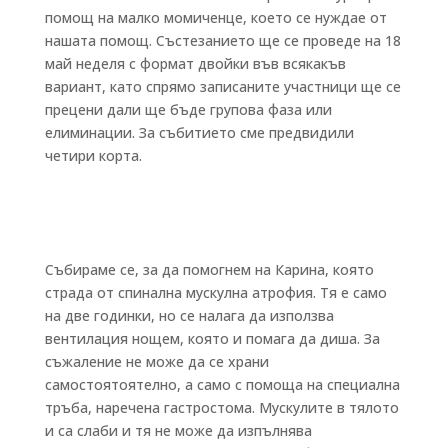
помощ на малко момиченце, което се нуждае от
нашата помощ. Състезанието ще се проведе на 18
май неделя с формат двойки във всякакъв
вариант, като спрямо записаните участници ще се
прецени дали ще бъде групова фаза или
елиминации. За събитието сме предвидили
четири корта.
Събираме се, за да помогнем на Карина, която
страда от спинална мускулна атрофия. Тя е само
на две годинки, но се налага да използва
вентилация нощем, която и помага да диша. За
съжаление не може да се храни
самостоятоятелно, а само с помоща на специална
тръба, наречена гастростома. Мускулите в тялото
и са слаби и тя не може да изпълнява