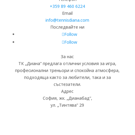
+359 89 460 6224­
Email
info@tennisdiana.com
Последвайте ни
Follow
Follow
За нас
ТК „Диана“ предлага отлични условия за игра,
професионални треньори и спокойна атмосфера,
подходяща както за любители, така и за
състезатели.
Адрес
София, жк.
„
Дианабад
“
,
ул.
„
Тинтява
“
29