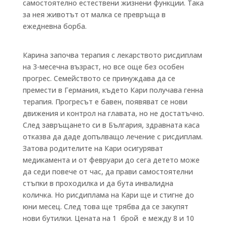
самостоятелно естествени жизнени функции.
Така
за нея животът от малка се превръща в
ежедневна борба.
Карина започва терапия с лекарството рисдиплам
на 3-месечна възраст, но все още без особен
прогрес. Семейството се принуждава да се
премести в Германия, където Кари получава генна
терапия. Прогресът е бавен, появяват се нови
движения и контрол на главата, но не достатъчно.
След завръщането си в България, здравната каса
отказва да даде допълващо лечение с рисдиплам.
Затова родителите на Кари осигуряват
медикамента и от февруари до сега детето може
да седи повече от час, да прави самостоятелни
стъпки в проходилка и да бута инвалидна
количка. Но рисдиплама на Кари ще и стигне до
юни месец. След това ще трябва да се закупят
нови бутилки. Цената на 1 брой е между 8 и 10