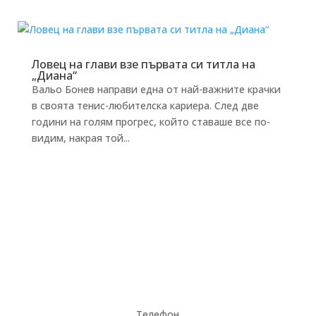
Ловец на глави взе първата си титла на
„Диана“
Вальо Бонев направи една от най-важните крачки
в своята тенис-любителска кариера. След две
години на голям прогрес, който ставаше все по-
видим, накрая той...
Телефон