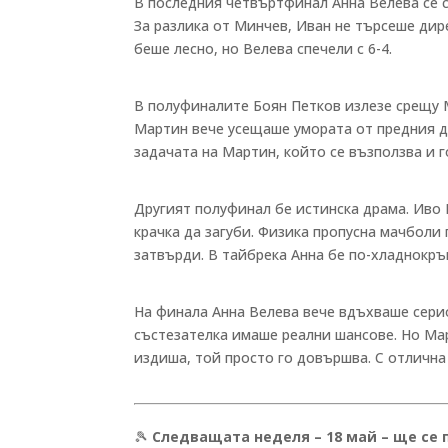
В последния четвъртфинал Анна Велева се с
За разлика от Минчев, Иван не търсеше дире
беше лесно, но Велева спечели с 6-4.
В полуфиналите Боян Петков излезе срещу 
Мартин вече усещаше умората от предния д
задачата на Мартин, който се възползва и го
Другият полуфинал бе истинска драма. Иво 
крачка да загуби. Физика пропусна мачболи п
затвърди. В тайбрека Анна бе по-хладнокръв
На финала Анна Велева вече вдъхваше серио
състезателка имаше реални шансове. Но Мар
издиша, той просто го довършва. С отлична 
🎾
Следващата неделя – 18 май – ще се