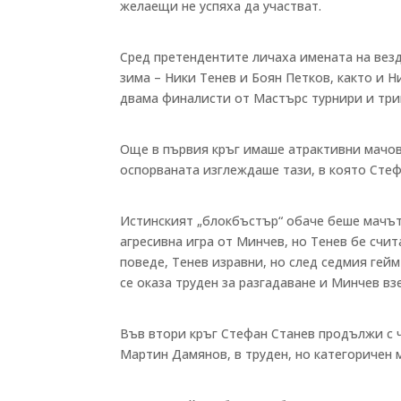
желаещи не успяха да участват.
Сред претендентите личаха имената на вез
зима – Ники Тенев и Боян Петков, както и 
двама финалисти от Мастърс турнири и тр
Още в първия кръг имаше атрактивни мачове
оспорваната изглеждаше тази, в която Стеф
Истинският „блокбъстър“ обаче беше мачът
агресивна игра от Минчев, но Тенев бе счи
поведе, Тенев изравни, но след седмия гей
се оказа труден за разгадаване и Минчев взе
Във втори кръг Стефан Станев продължи с ч
Мартин Дамянов, в труден, но категоричен м