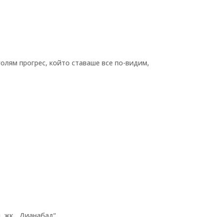
голям прогрес, който ставаше все по-видим,
, жк.
„
Дианабад
“
,