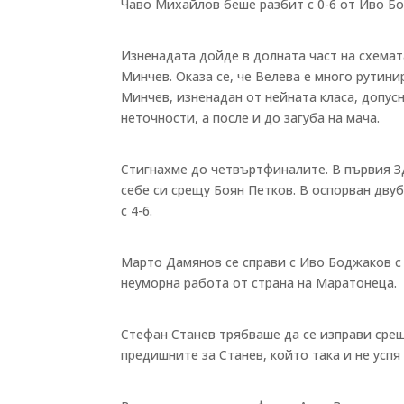
Чаво Михайлов беше разбит с 0-6 от Иво Бо
Изненадата дойде в долната част на схемат
Минчев. Оказа се, че Велева е много рутини
Минчев, изненадан от нейната класа, допус
неточности, а после и до загуба на мача.
Стигнахме до четвъртфиналите. В първия З
себе си срещу Боян Петков. В оспорван дву
с 4-6.
Марто Дамянов се справи с Иво Боджаков с 6
неуморна работа от страна на Маратонеца.
Стефан Станев трябваше да се изправи сре
предишните за Станев, който така и не успя 