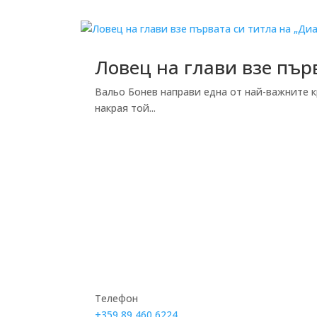
Ловец на глави взе пър
Вальо Бонев направи една от най-важните к
накрая той...
Телефон
+359 89 460 6224­