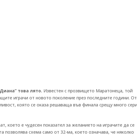
Диана” това лято.
Известен с прозвището Маратонеца, той
ащите играчи от новото поколение през последните години. О
ивост, която се оказа решаваща във финала срещу много сер
т, което е чудесен показател за желанието на играчите да се
га позволява схема само от 32-ма, което означава, че няколко