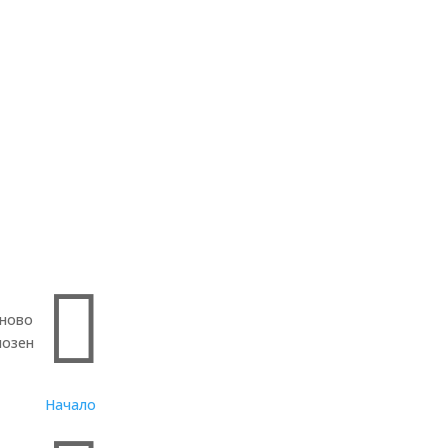
Бързи връзки

тново
иозен
Начало