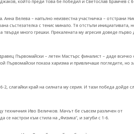
джаков, който преди това бе победил и Светослав Брамчев с 6-
а. Анна Велева – напълно неизвестна участничка – отстрани Ни
рана състезателка с тенис минало. Тя отстъпи инициативата, н
на твърде много грешки. Прекалената му агресия доведе първо 
дравец Първомайски – летен Мастърс финалист – даде всичко 
бой Първомайски показа харизма и привличаше погледите, но з
-2, слагайки край на силната му серия. И тази победа дойде с
щу техничния Иво Величков. Мачът бе съвсем различен от
да се настрои към стила на „Физика“, и загуби с 1-6.