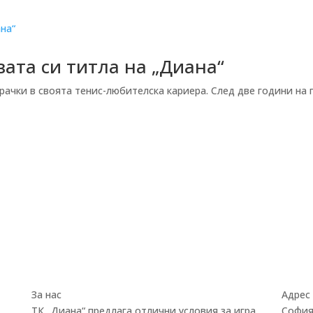
вата си титла на „Диана“
рачки в своята тенис-любителска кариера. След две години на 
За нас
Адрес
ТК „Диана“ предлага отлични условия за игра,
София