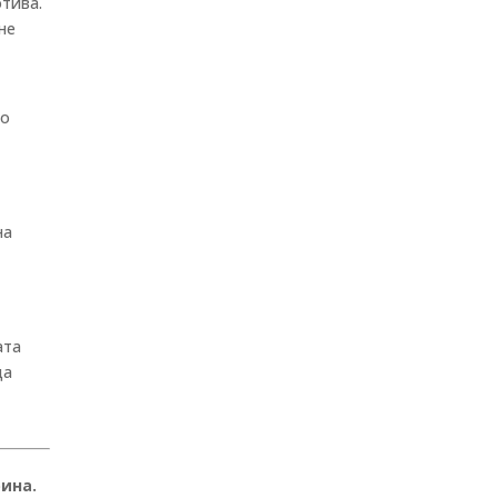
отива.
не
но
на
ата
да
ина.