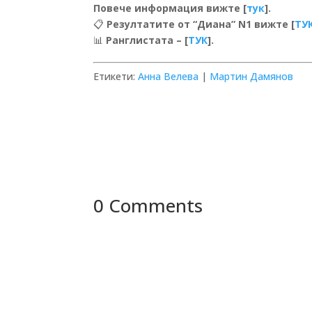
Повече информация вижте [
тук
].
📋
Резултатите от “Диана” N1 вижте [
ТУ
📊
Ранглистата – [
ТУК
].
Етикети:
Анна Велева
|
Мартин Дамянов
0 Comments