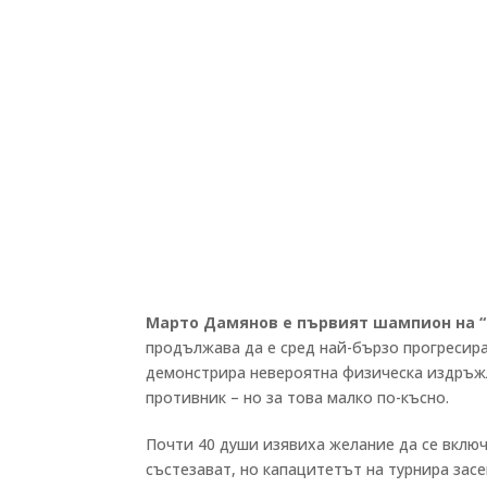
Марто Дамянов е първият шампион на “
продължава да е сред най-бързо прогресир
демонстрира невероятна физическа издръжл
противник – но за това малко по-късно.
Почти 40 души изявиха желание да се включа
състезават, но капацитетът на турнира засе