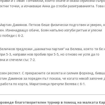
прави и с Иван Топчийски, който обаче ѝ оказа сериозна съпр
ктни точки, а изчакваше Анна да сглоби разиграванията. Това 
Мартин Дамянов. Петков беше физически подготвен и уверен, 
ен. Изненадващо обаче, Боян напълно изгуби ритъм и улесни
 победи с 6-2.
Величков предложи „шахматна партия“ на Велева, която тя бе 
ри 5-3, направи нов пробив при 5-5, но отново не успя да го
на и спечели със 7-2.
зен респект. С прекрасните си волета и силния форхенд, бивш
тин Дамянов за пореден път показа, че когато някой започне 
работа по корта, Маратонеца пречупи Велева с 6-1.
 проведе благотворителен турнир в помощ на малката Кар