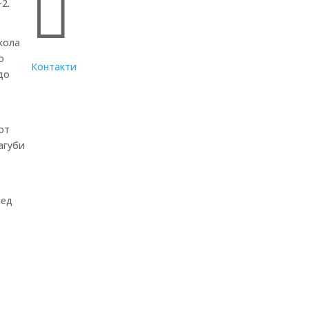

2.
кола
о
Контакти
до
от
агуби
лед