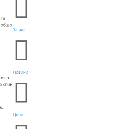

ата
а общо
За нас

Новини
инчев

о спин
в.
Цени