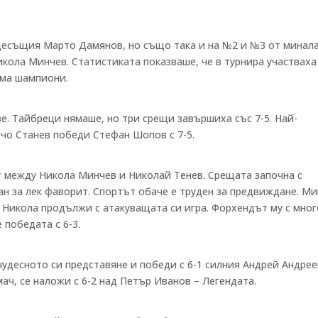
десъщия Марто Дамянов, но също така и на №2 и №3 от минал
Никола Минчев. Статистиката показваше, че в турнира участвах
има шампиони.
. Тайбреци нямаше, но три срещи завършиха със 7-5. Най-
чо Станев победи Стефан Шопов с 7-5.
 между Никола Минчев и Николай Тенев. Срещата започна с
тан за лек фаворит. Спортът обаче е труден за предвиждане. М
м Никола продължи с атакуващата си игра. Форхендът му с мног
 победата с 6-3.
удесното си представяне и победи с 6-1 силния Андрей Андрее
ач, се наложи с 6-2 над Петър Иванов – Легендата.