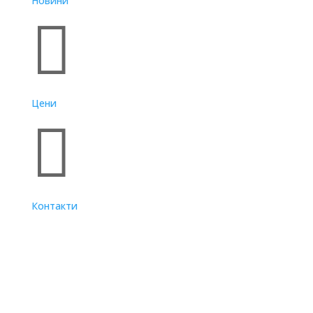
Новини

Цени

Контакти