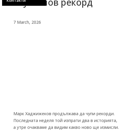
счупи нов рекорд
Контакти
7 March, 2026
Марк Хаджижеков продължава да чупи рекорди.
Последната неделя той изпрати два в историята,
а утре очакваме да видим какво ново ще измисли.