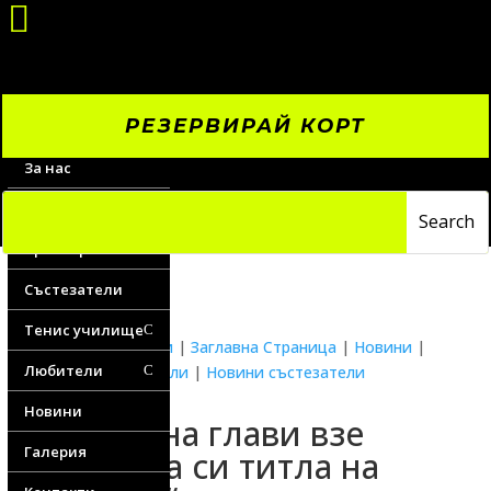

РЕЗЕРВИРАЙ КОРТ
За нас
Цени
Треньори
Състезатели
Тенис училище
C
Водещи новини
|
Заглавна Страница
|
Новини
|
Любители
Новини любители
|
Новини състезатели
C
Новини
Ловец на глави взе
Галерия
първата си титла на