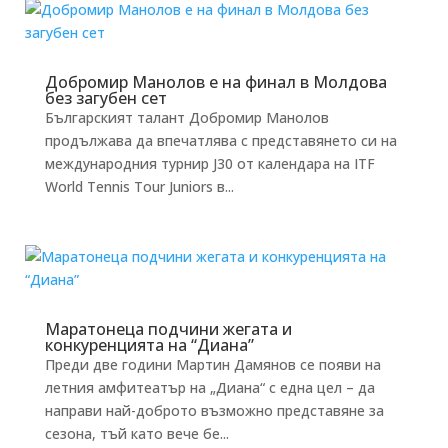
Добромир Манолов е на финал в Молдова
без загубен сет
Българският талант Добромир Манолов
продължава да впечатлява с представянето си на
международния турнир J30 от календара на ITF
World Tennis Tour Juniors в...
Маратонеца подчини жегата и
конкуренцията на “Диана”
Преди две години Мартин Дамянов се появи на
летния амфитеатър на „Диана“ с една цел – да
направи най-доброто възможно представяне за
сезона, тъй като вече бе...