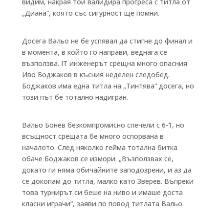
видим, накрая той валидира прогреса с титла от
„Диана“, която със сигурност ще помни.
Досега Вальо не бе успявал да стигне до финал и
в момента, в който го направи, веднага се
възползва. IT инженерът срещна много опасния
Иво Боджаков в късния неделен следобед.
Боджаков има една титла на „Тинтява“ досега, но
този път бе тотално надигран.
Вальо Бонев безкомпромисно спечели с 6-1, но
всъщност срещата бе много оспорвана в
началото. След няколко гейма тотална битка
обаче Боджаков се измори. „Възползвах се,
докато ги няма обичайните заподозрени, и аз да
се докопам до титла, малко като Зверев. Въпреки
това турнирът си беше на ниво и имаше доста
класни играчи“, заяви по повод титлата Вальо.