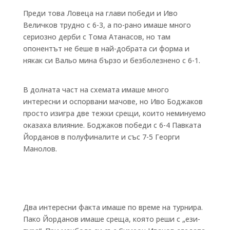
Преди това Ловеца на глави победи и Иво
Величков трудно с 6-3, а по-рано имаше много
сериозно дерби с Тома Атанасов, но там
опонентът не беше в най-добрата си форма и
някак си Вальо мина бързо и безболезнено с 6-1.
В долната част на схемата имаше много
интересни и оспорвани мачове, но Иво Боджаков
просто изигра две тежки срещи, които неминуемо
оказаха влияние. Боджаков победи с 6-4 Павката
Йорданов в полуфиналите и със 7-5 Георги
Манолов.
Два интересни факта имаше по време на турнира.
Пако Йорданов имаше среща, която реши с „ези-