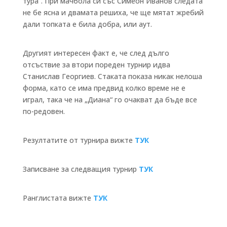
тура“. При мачбола си със Симеон Иванов следата
не бе ясна и двамата решиха, че ще мятат жребий
дали топката е била добра, или аут.
Другият интересен факт е, че след дълго
отсъствие за втори пореден турнир идва
Станислав Георгиев. Стаката показа никак нелоша
форма, като се има предвид колко време не е
играл, така че на „Диана“ го очакват да бъде все
по-редовен.
Резултатите от турнира вижте
ТУК
Записване за следващия турнир
ТУК
Ранглистата вижте
ТУК
Бързи връзки