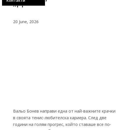
„Диана“
Контакти
20 June, 2026
Вальо Бонев направи една от най-важните крачки
в своята тенис-любителска кариера. След две
години на голям прогрес, който ставаше все по-