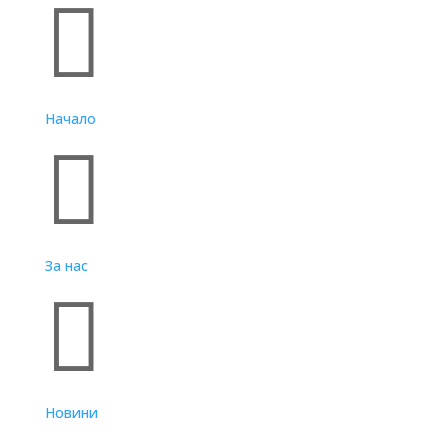

Начало

За нас

Новини