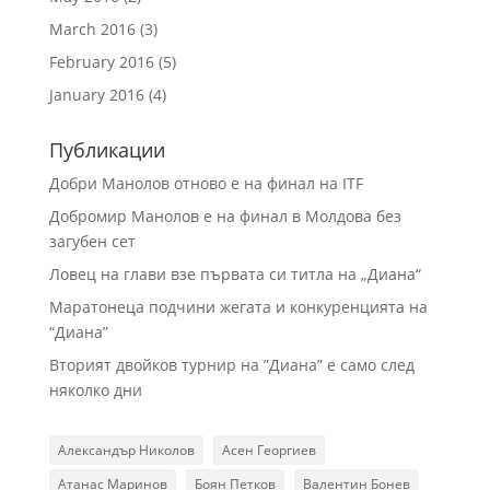
March 2016
(3)
February 2016
(5)
January 2016
(4)
Публикации
Добри Манолов отново е на финал на ITF
Добромир Манолов е на финал в Молдова без
загубен сет
Ловец на глави взе първата си титла на „Диана“
Маратонеца подчини жегата и конкуренцията на
“Диана”
Вторият двойков турнир на ”Диана” е само след
няколко дни
Александър Николов
Асен Георгиев
Атанас Маринов
Боян Петков
Валентин Бонев