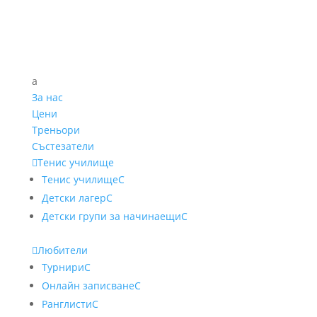
a
За нас
Цени
Треньори
Състезатели

Тенис училище
Тенис училище
C
Детски лагер
C
Детски групи за начинаещи
C

Любители
Турнири
C
Онлайн записване
C
Ранглисти
C