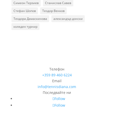
Симеон Терзиев
Станислав Савев
Стефан Шопов
Теодор Венков
Теодора Дамаскинова
александър донски
коледен турнир
Телефон
+359 89 460 6224­
Email
info@tennisdiana.com
Последвайте ни
Follow
Follow