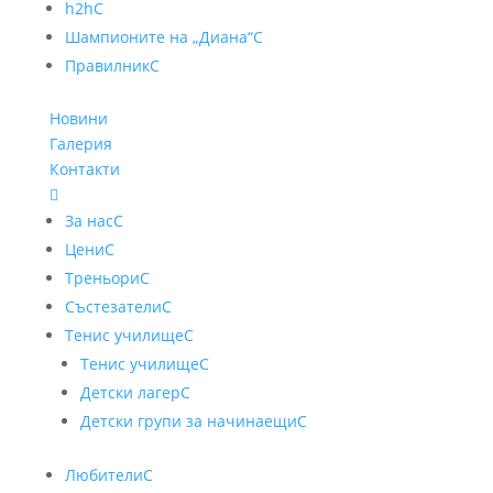
h2h
C
Шампионите на „Диана“
C
Правилник
C
Новини
Галерия
Контакти

За нас
C
Цени
C
Треньори
C
Състезатели
C
Тенис училище
C
Тенис училище
C
Детски лагер
C
Детски групи за начинаещи
C
Любители
C