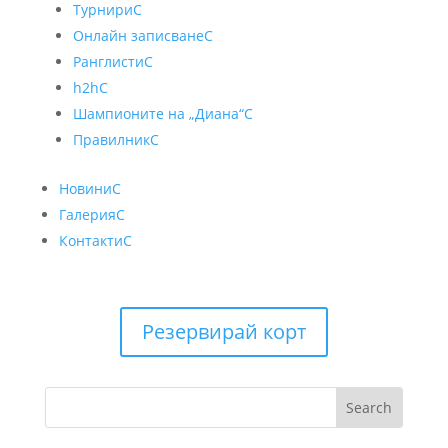
Турнири
C
Онлайн записване
C
Ранглисти
C
h2h
C
Шампионите на „Диана“
C
Правилник
C
Новини
C
Галерия
C
Контакти
C
Резервирай корт