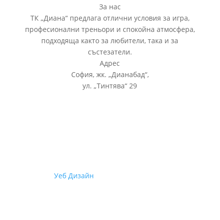
За нас
ТК „Диана“ предлага отлични условия за игра,
професионални треньори и спокойна атмосфера,
подходяща както за любители, така и за
състезатели.
Адрес
София, жк.
„
Дианабад
“
,
ул.
„
Тинтява
“
29
© 2026
Уеб Дизайн
от Staello | Всички права са
запазени