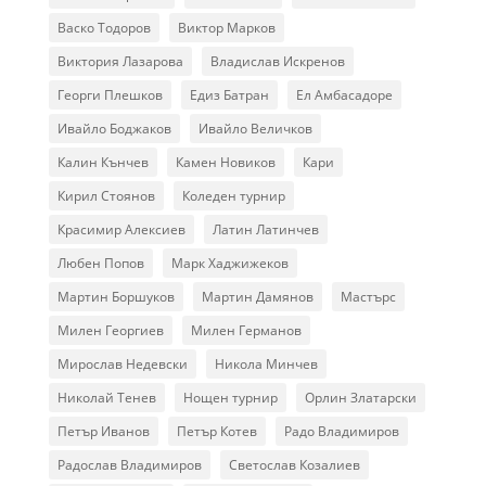
Васко Тодоров
Виктор Марков
Виктория Лазарова
Владислав Искренов
Георги Плешков
Едиз Батран
Ел Амбасадоре
Ивайло Боджаков
Ивайло Величков
Калин Кънчев
Камен Новиков
Кари
Кирил Стоянов
Коледен турнир
Красимир Алексиев
Латин Латинчев
Любен Попов
Марк Хаджижеков
Мартин Боршуков
Мартин Дамянов
Мастърс
Милен Георгиев
Милен Германов
Мирослав Недевски
Никола Минчев
Николай Тенев
Нощен турнир
Орлин Златарски
Петър Иванов
Петър Котев
Радо Владимиров
Радослав Владимиров
Светослав Козалиев