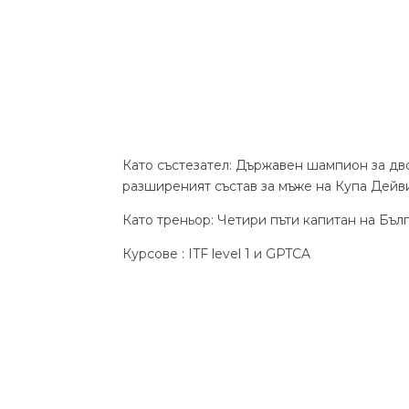
Като състезател: Държавен шампион за дво
разширеният състав за мъже на Купа Дейв
Като треньор: Четири пъти капитан на Бъл
Курсове : ITF level 1 и GPTCA