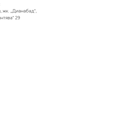
с
, жк.
„
Дианабад
“
,
интява
“
29