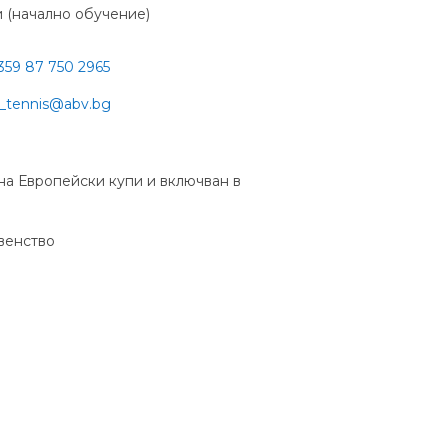
и (начално обучение)
359 87 750 2965
s_tennis@abv.bg
на Европейски купи и включван в
рвенство