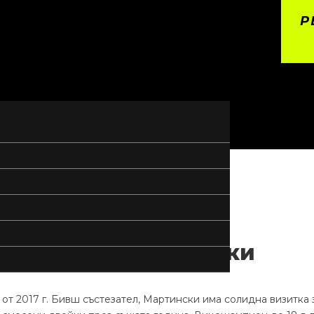
Р
Тренирай с
Алекс Мартнски
 от 2017 г. Бивш състезател, Мартински има солидна визитка