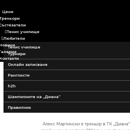
Цени
Треньори
Състезатели
Тенис училище

Любители

Новини
Тенис училище
Галерия
Турнири
Детски лагер
Контакти
Онлайн записване
Детски групи за начинаещи
Ранглисти
h2h
Шампионите на „Диана“
Правилник
Алекс Мартински е треньор в ТК „Диана“