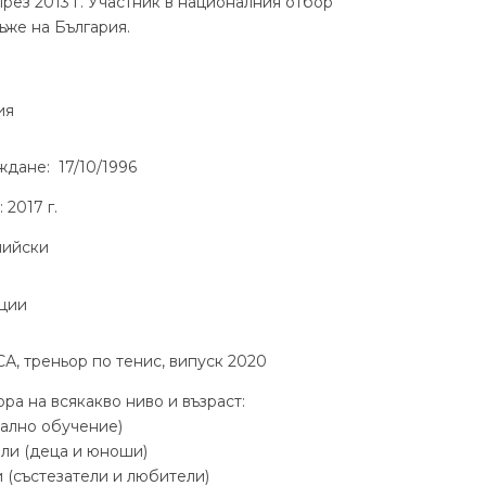
рез 2013 г. Участник в националния отбор
ъже на България.
ия
ждане: 17/10/1996
 2017 г.
лийски
ции
А, треньор по тенис, випуск 2020
ора на всякакво ниво и възраст:
чално обучение)
ели (деца и юноши)
и (състезатели и любители)