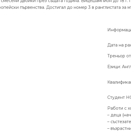
а смесени двойки през същата година. Вицешампион до 18 г. п
опейски първенства. Достигал до номер 3 в ранглистата за м
Информац
Дата на ра
Треньор от:
Езици: Анг
Квалифика
Студент НС
Работи с х
– деца (на
– състезат
– възрастн