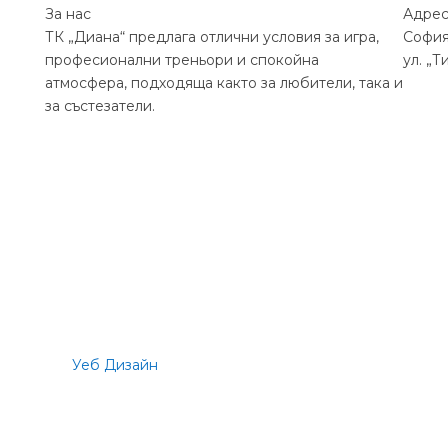
За нас
Адре
ТК „Диана“ предлага отлични условия за игра,
София
професионални треньори и спокойна
ул.
„
Т
атмосфера, подходяща както за любители, така и
за състезатели.
© 2026
Уеб Дизайн
от Staello | Всички права са запазени