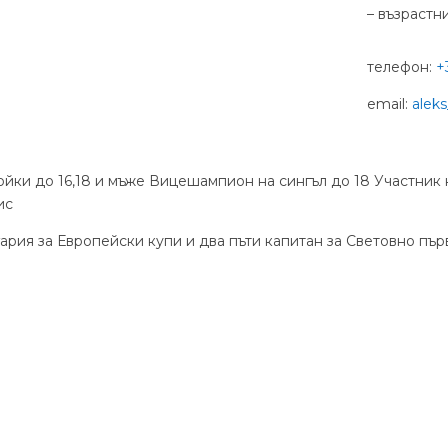
– възрастн
телефон:
+
email:
alek
йки до 16,18 и мъже Вицешампион на сингъл до 18 Участник 
ис
гария за Европейски купи и два пъти капитан за Световно пъ