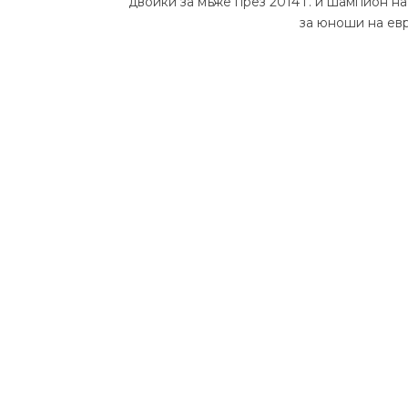
двойки за мъже през 2014 г. и шампион н
за юноши на евр