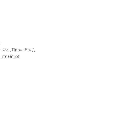
с
, жк.
„
Дианабад
“
,
интява
“
29