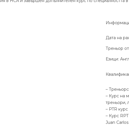
ия в НСА и завършен допълнителен курс по специалността в
Информац
Дата на ра
Треньор от:
Езици: Анг
Квалифика
– Треньорс
– Курс на 
треньори, 
– PTR курс
– Курс RPT
Juan Carlos