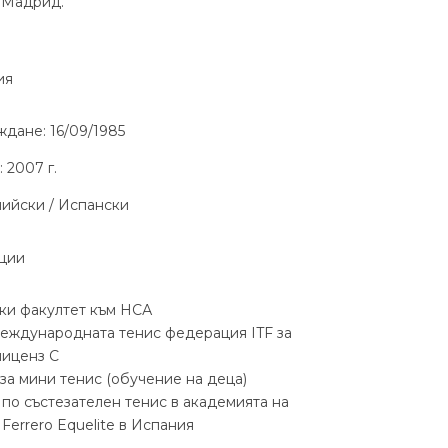
 Мадрид.
ия
ждане: 16/09/1985
 2007 г.
лийски / Испански
ции
ки факултет към НСА
международната тенис федерация ITF за
лиценз C
 за мини тенис (обучение на деца)
 по състезателен тенис в академията на
 Ferrero Equelite в Испания