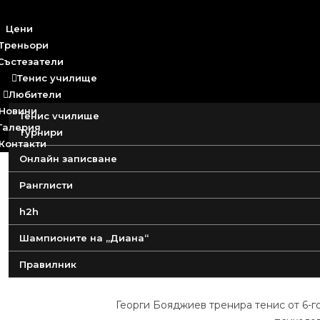
Цени
Треньори
Състезатели
Тенис училище

Любители

Новини
Тенис училище
Галерия
Турнири
Детски лагер
Контакти
Онлайн записване
Детски групи за начинаещи
Ранглисти
h2h
Шампионите на „Диана“
Правилник
Георги Бояджиев тренира тенис от 6-го