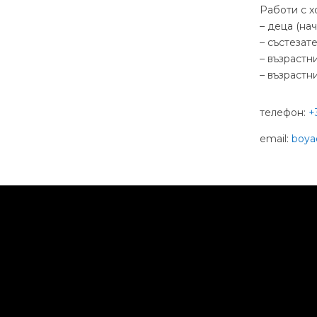
Работи с х
– деца (на
– състезат
– възрастн
– възрастн
телефон:
+
email:
boya