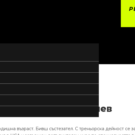
Р
Тренирай с
Георги Бояджиев
дишна възраст. Бивш състезател. С треньорска дейност се з