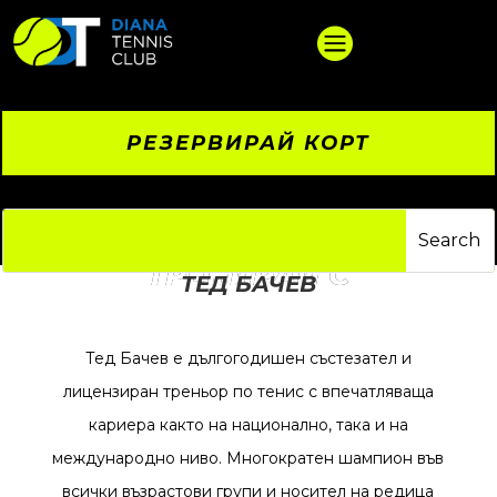

РЕЗЕРВИРАЙ КОРТ
ТРЕНИРАЙ С
ТЕД БАЧЕВ
Тед Бачев е дългогодишен състезател и
лицензиран треньор по тенис с впечатляваща
кариера както на национално, така и на
международно ниво. Многократен шампион във
всички възрастови групи и носител на редица