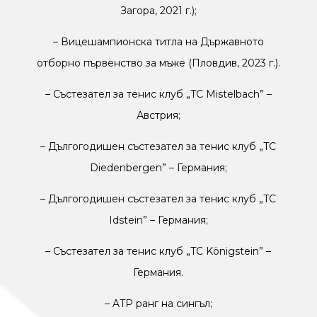
Загора, 2021 г.);
–
Вицешампионска титла на Държавното
отборно първенство за мъже (Пловдив, 2023 г.).
–
Състезател за тенис клуб „TC Mistelbach” –
Австрия;
–
Дългогодишен състезател за тенис клуб „TC
Diedenbergen” – Германия;
–
Дългогодишен състезател за тенис клуб „TC
Idstein” – Германия;
–
Състезател за тенис клуб „TC Königstein” –
Германия.
–
ATP ранг на сингъл;