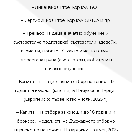
–
Лицензиран треньор към БФТ;
–
Сертифициран треньор към GPTCA и др.
–
Треньор на деца (начално обучение и
състезателна подготовка), състезатели (девойки
и юноши, любители), както и на по-голяма
възрастова група (състезатели, любители и
начално обучение).
–
Капитан на националния отбор по тенис – 12-
годишна възраст (юноши), в Памуккале, Турция
(Европейско първенство – юли, 2025 г.).
–
Капитан на отбора за юноши до 18 години и
бронзови медалисти на Държавното отборно
първенство по тенис в Пазарджик – август, 2025