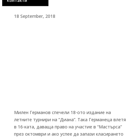
Контакти
18 September, 2018
Милен Германов спечели 18-ото издание на
летните турнири на “Диана”. Така Германеца влетя
в 16-ката, даваща право на участие в “Мастърса”
през октомври и ако успее да запази класирането