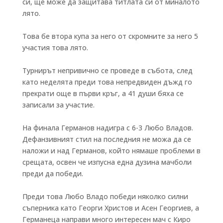
си, ще може да защитава титлата си от миналото
лято.
Това бе втора купа за него от скромните за него 5
участия това лято.
Турнирът непривично се проведе в събота, след
като неделята преди това непредвиден дъжд го
прекрати още в първи кръг, а 41 души бяха се
записали за участие.
На финала Германов надигра с 6-3 Любо Владов.
Дефанзивният стил на последния не можа да се
наложи и над Германов, който нямаше проблеми в
срещата, освен че изпусна една дузина мачболи
преди да победи.
Преди това Любо Владо победи няколко силни
съперника като Георги Христов и Асен Георгиев, а
Германеца направи много интересен мач с Киро