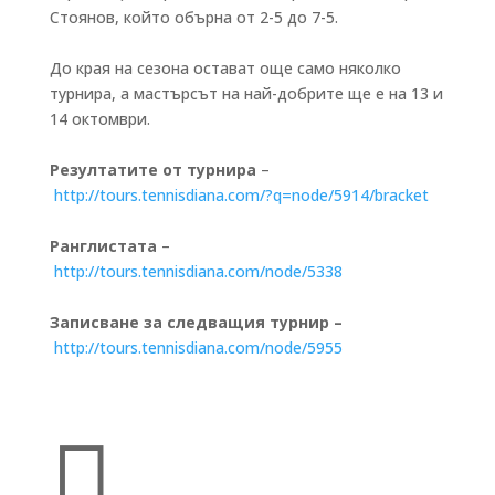
Стоянов, който обърна от 2-5 до 7-5.
До края на сезона остават още само няколко
турнира, а мастърсът на най-добрите ще е на 13 и
14 октомври.
Резултатите от турнира
–
http://tours.tennisdiana.com/?q=node/5914/bracket
Ранглистата
–
http://tours.tennisdiana.com/node/5338
Записване за следващия турнир –
http://tours.tennisdiana.com/node/5955
Бързи връзки
