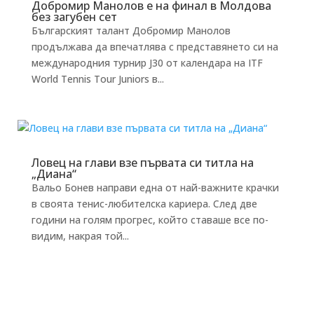
Добромир Манолов е на финал в Молдова
без загубен сет
Българският талант Добромир Манолов
продължава да впечатлява с представянето си на
международния турнир J30 от календара на ITF
World Tennis Tour Juniors в...
Ловец на глави взе първата си титла на
„Диана“
Вальо Бонев направи една от най-важните крачки
в своята тенис-любителска кариера. След две
години на голям прогрес, който ставаше все по-
видим, накрая той...