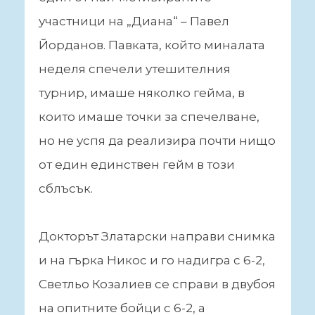
участници на „Диана“ – Павел
Йорданов. Павката, който миналата
неделя спечели утешителния
турнир, имаше няколко гейма, в
които имаше точки за спечелване,
но не успя да реализира почти нищо
от един единствен гейм в този
сблъсък.
Докторът Златарски направи снимка
и на гърка Никос и го надигра с 6-2,
Светльо Козалиев се справи в двубоя
на опитните бойци с 6-2, а