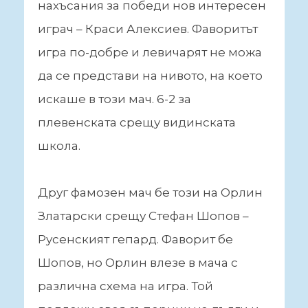
нахъсания за победи нов интересен
играч – Краси Алексиев. Фаворитът
игра по-добре и левичарят не можа
да се представи на нивото, на което
искаше в този мач. 6-2 за
плевенската срещу видинската
школа.
Друг фамозен мач бе този на Орлин
Златарски срещу Стефан Шопов –
Русенският гепард. Фаворит бе
Шопов, но Орлин влезе в мача с
различна схема на игра. Той