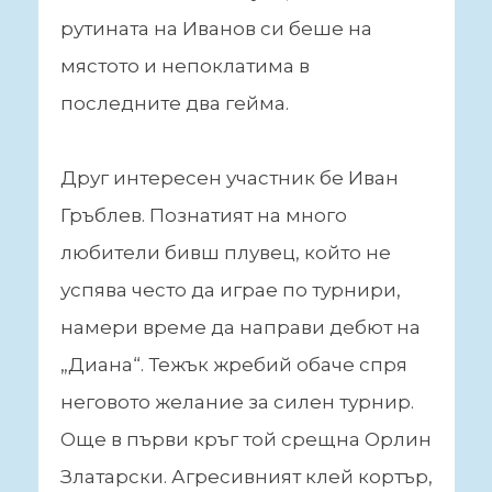
рутината на Иванов си беше на
мястото и непоклатима в
последните два гейма.
Друг интересен участник бе Иван
Гръблев. Познатият на много
любители бивш плувец, който не
успява често да играе по турнири,
намери време да направи дебют на
„Диана“. Тежък жребий обаче спря
неговото желание за силен турнир.
Още в първи кръг той срещна Орлин
Златарски. Агресивният клей кортър,