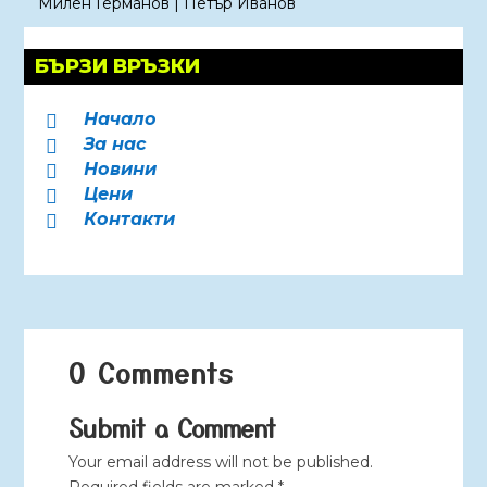
Милен Германов
|
Петър Иванов
БЪРЗИ ВРЪЗКИ
Начало

За нас

Новини

Цени

Контакти

0 Comments
Submit a Comment
Your email address will not be published.