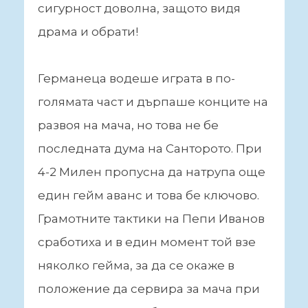
сигурност доволна, защото видя
драма и обрати!
Германеца водеше играта в по-
голямата част и дърпаше конците на
развоя на мача, но това не бе
последната дума на Санторото. При
4-2 Милен пропусна да натрупа още
един гейм аванс и това бе ключово.
Грамотните тактики на Пепи Иванов
сработиха и в един момент той взе
няколко гейма, за да се окаже в
положение да сервира за мача при