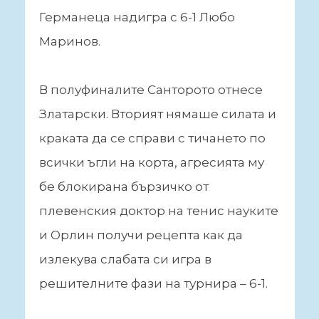
Германеца надигра с 6-1 Любо
Маринов.
В полуфиналите Санторото отнесе
Златарски. Вторият нямаше силата и
краката да се справи с тичането по
всички ъгли на корта, агресията му
бе блокирана бързичко от
плевенския доктор на тенис науките
и Орлин получи рецепта как да
излекува слабата си игра в
решителните фази на турнира – 6-1.