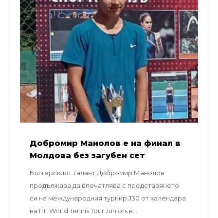
Добромир Манолов е на финал в
Молдова без загубен сет
Българският талант Добромир Манолов
продължава да впечатлява с представянето
си на международния турнир J30 от календара
на ITF World Tennis Tour Juniors в...