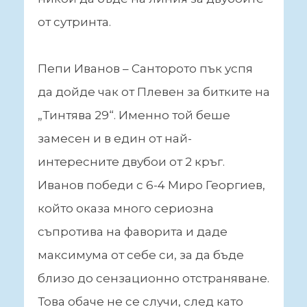
от сутринта.
Пепи Иванов – Санторото пък успя
да дойде чак от Плевен за битките на
„Тинтява 29“. Именно той беше
замесен и в един от най-
интересните двубои от 2 кръг.
Иванов победи с 6-4 Миро Георгиев,
който оказа много сериозна
съпротива на фаворита и даде
максимума от себе си, за да бъде
близо до сензационно отстраняване.
Това обаче не се случи, след като