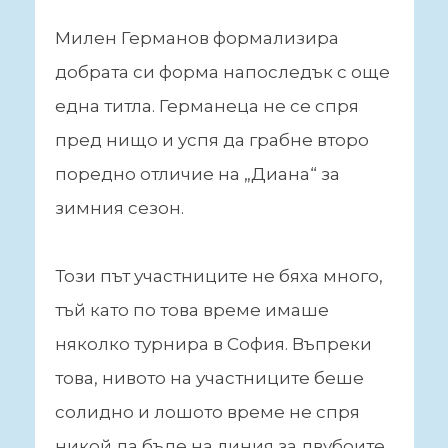
Милен Германов формализира
добрата си форма напоследък с още
една титла. Германеца не се спря
пред нищо и успя да грабне второ
поредно отличие на „Диана“ за
зимния сезон.
Този път участниците не бяха много,
тъй като по това време имаше
няколко турнира в София. Въпреки
това, нивото на участниците беше
солидно и лошото време не спря
никой да бъде на линия за двубоите