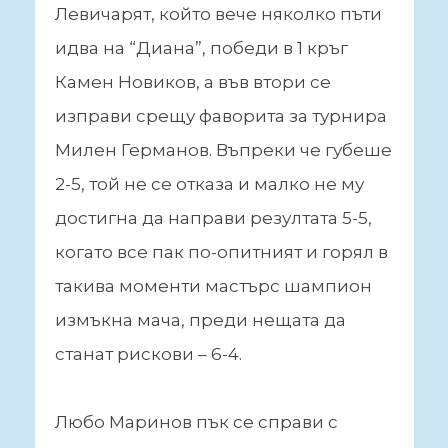
Левичарят, който вече няколко пъти
идва на “Диана”, победи в 1 кръг
Камен Новиков, а във втори се
изправи срещу фаворита за турнира
Милен Германов. Въпреки че губеше
2-5, той не се отказа и малко не му
достигна да направи резултата 5-5,
когато все пак по-опитният и горял в
такива моменти мастърс шампион
измъкна мача, преди нещата да
станат рискови – 6-4.
Любо Маринов пък се справи с