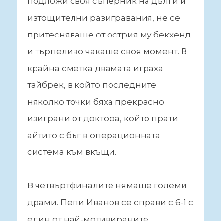
подложи своя съперник на дълги и
изтощителни разигравания, не се
притесняваше от острия му бекхенд
и търпеливо чакаше своя момент. В
крайна сметка двамата играха
тайбрек, в който последните
няколко точки бяха прекрасно
изиграни от доктора, който прати
айтито с бъг в операционната
система към вкъщи.
В четвъртфиналите нямаше големи
драми. Пепи Иванов се справи с 6-1 с
един от най-мотивираните