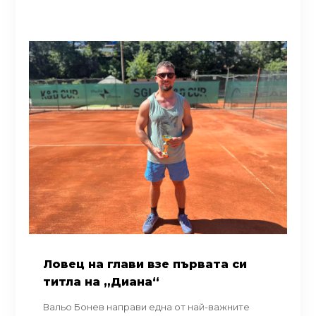
Ловец на глави взе първата си
титла на „Диана“
Вальо Бонев направи една от най-важните