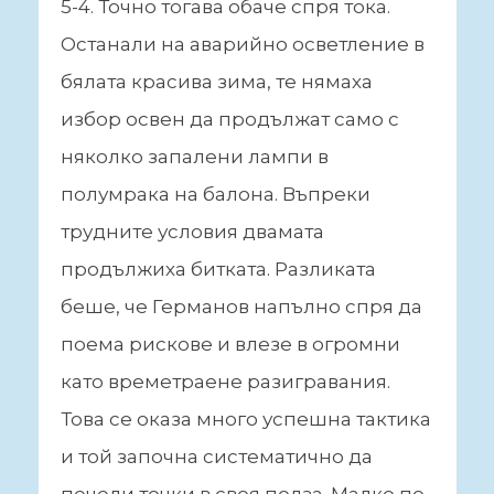
5-4. Точно тогава обаче спря тока.
Останали на аварийно осветление в
бялата красива зима, те нямаха
избор освен да продължат само с
няколко запалени лампи в
полумрака на балона. Въпреки
трудните условия двамата
продължиха битката. Разликата
беше, че Германов напълно спря да
поема рискове и влезе в огромни
като времетраене разигравания.
Това се оказа много успешна тактика
и той започна систематично да
печели точки в своя полза. Малко по-