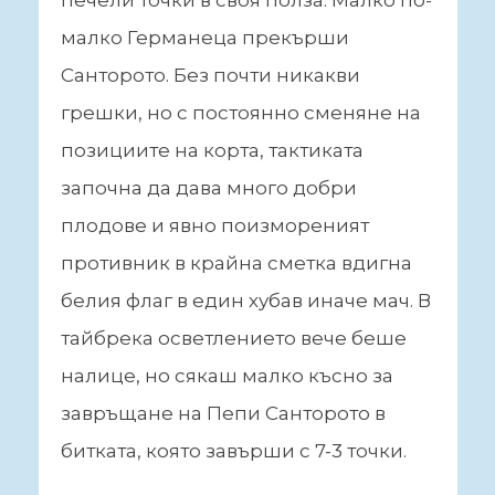
малко Германеца прекърши
Санторото. Без почти никакви
грешки, но с постоянно сменяне на
позициите на корта, тактиката
започна да дава много добри
плодове и явно поизмореният
противник в крайна сметка вдигна
белия флаг в един хубав иначе мач. В
тайбрека осветлението вече беше
налице, но сякаш малко късно за
завръщане на Пепи Санторото в
битката, която завърши с 7-3 точки.