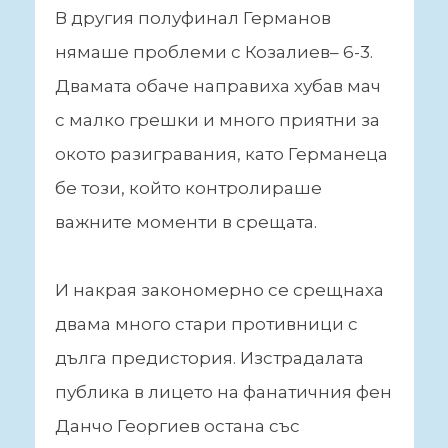
В другия полуфинал Германов
нямаше проблеми с Козалиев– 6-3.
Двамата обаче направиха хубав мач
с малко грешки и много приятни за
окото разигравания, като Германеца
бе този, който контролираше
важните моменти в срещата.
И накрая закономерно се срещнаха
двама много стари противници с
дълга предистория. Изстрадалата
публика в лицето на фанатичния фен
Данчо Георгиев остана със