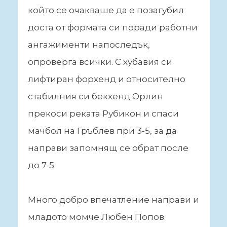
който се очакваше да е позагубил
доста от формата си поради работни
ангажименти напоследък,
опроверга всички. С хубавия си
лифтиран форхенд и относително
стабилния си бекхенд Орлин
прекоси реката Рубикон и спаси
мачбол на Гръблев при 3-5, за да
направи запомнящ се обрат после
до 7-5.
Много добро впечатление направи и
младото момче Любен Попов.