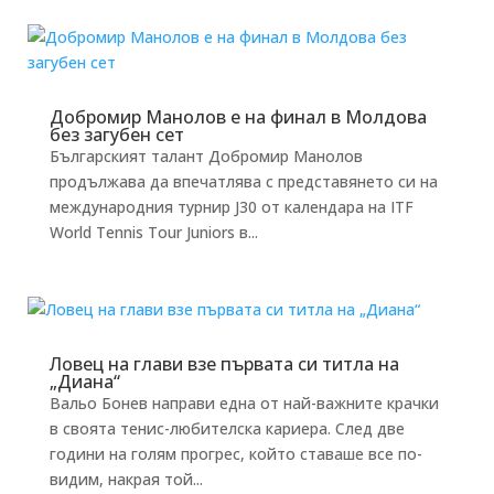
Добромир Манолов е на финал в Молдова
без загубен сет
Българският талант Добромир Манолов
продължава да впечатлява с представянето си на
международния турнир J30 от календара на ITF
World Tennis Tour Juniors в...
Ловец на глави взе първата си титла на
„Диана“
Вальо Бонев направи една от най-важните крачки
в своята тенис-любителска кариера. След две
години на голям прогрес, който ставаше все по-
видим, накрая той...