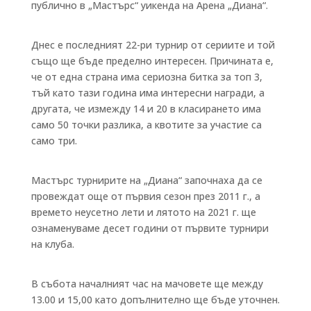
публично в „Мастърс“ уикенда на Арена „Диана“.
Днес е последният 22-ри турнир от сериите и той
също ще бъде пределно интересен. Причината е,
че от една страна има сериозна битка за топ 3,
тъй като тази година има интересни награди, а
другата, че измежду 14 и 20 в класирането има
само 50 точки разлика, а квотите за участие са
само три.
Мастърс турнирите на „Диана“ започнаха да се
провеждат още от първия сезон през 2011 г., а
времето неусетно лети и лятото на 2021 г. ще
ознаменуваме десет години от първите турнири
на клуба.
В събота началният час на мачовете ще между
13.00 и 15,00 като допълнително ще бъде уточнен.