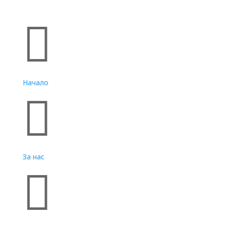
Бързи връзки

Начало

За нас
