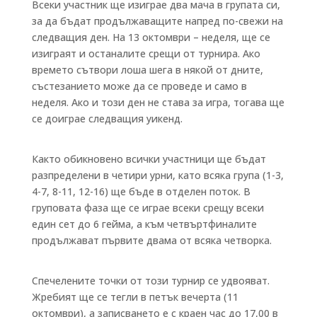
Всеки участник ще изиграе два мача в групата си,
за да бъдат продължаващите напред по-свежи на
следващия ден. На 13 октомври – неделя, ще се
изиграят и останалите срещи от турнира. Ако
времето сътвори лоша шега в някой от дните,
състезанието може да се проведе и само в
неделя. Ако и този ден не става за игра, тогава ще
се доиграе следващия уикенд.
Както обикновено всички участници ще бъдат
разпределени в четири урни, като всяка група (1-3,
4-7, 8-11, 12-16) ще бъде в отделен поток. В
груповата фаза ще се играе всеки срещу всеки
един сет до 6 гейма, а към четвъртфиналите
продължават първите двама от всяка четворка.
Спечелените точки от този турнир се удвояват.
Жребият ще се тегли в петък вечерта (11
октомври), а записването е с краен час до 17,00 в