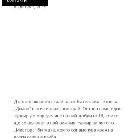
Контакти
6 October, 2019
Дългоочакваният край на любителския сезон на
„Диана“ е почти към своя край. Остава само един
турнир до определяне на най-добрите 16, които
ще се включат в най-важния турнир за лятото –
„Мастърс“ битката, която ознаменува края на
всеки сезон в клуба.