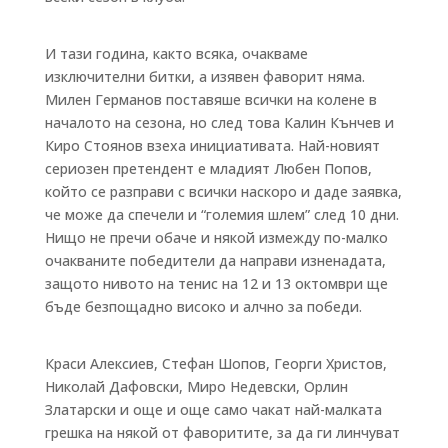
И тази година, както всяка, очакваме
изключителни битки, а изявен фаворит няма.
Милен Германов поставяше всички на колене в
началото на сезона, но след това Калин Кънчев и
Киро Стоянов взеха инициативата. Най-новият
сериозен претендент е младият Любен Попов,
който се разправи с всички наскоро и даде заявка,
че може да спечели и “големия шлем” след 10 дни.
Нищо не пречи обаче и някой измежду по-малко
очакваните победители да направи изненадата,
защото нивото на тенис на 12 и 13 октомври ще
бъде безпощадно високо и алчно за победи.
Краси Алексиев, Стефан Шопов, Георги Христов,
Николай Дафовски, Миро Недевски, Орлин
Златарски и още и още само чакат най-малката
грешка на някой от фаворитите, за да ги линчуват